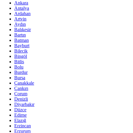
Ankara
Antalya
Ardahan
Artvin
Aydın
Balıkesir
Bartın
Batman
Bayburt
Bilecik
Bingöl
Bitlis
Bolu
Burdur
Bursa
Çanakkale
Çankırı
Çorum
Denizli
Diyarbakır
Düzce
Edirne
Elazığ
Erzincan
Erzurum