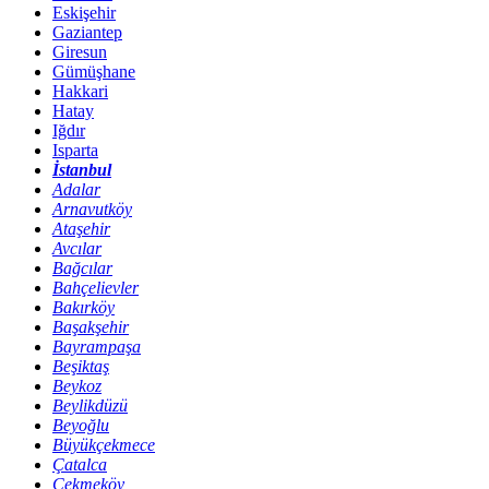
Eskişehir
Gaziantep
Giresun
Gümüşhane
Hakkari
Hatay
Iğdır
Isparta
İstanbul
Adalar
Arnavutköy
Ataşehir
Avcılar
Bağcılar
Bahçelievler
Bakırköy
Başakşehir
Bayrampaşa
Beşiktaş
Beykoz
Beylikdüzü
Beyoğlu
Büyükçekmece
Çatalca
Çekmeköy