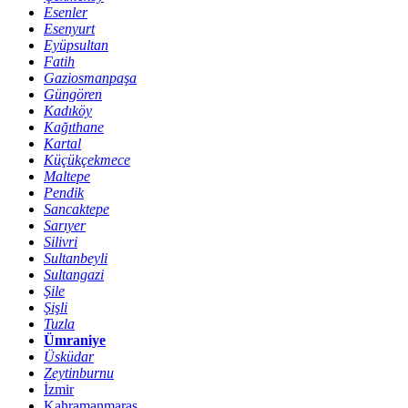
Esenler
Esenyurt
Eyüpsultan
Fatih
Gaziosmanpaşa
Güngören
Kadıköy
Kağıthane
Kartal
Küçükçekmece
Maltepe
Pendik
Sancaktepe
Sarıyer
Silivri
Sultanbeyli
Sultangazi
Şile
Şişli
Tuzla
Ümraniye
Üsküdar
Zeytinburnu
İzmir
Kahramanmaraş