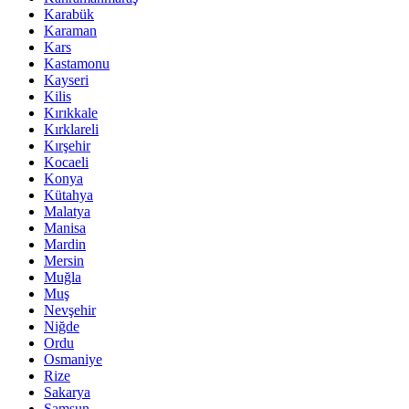
Karabük
Karaman
Kars
Kastamonu
Kayseri
Kilis
Kırıkkale
Kırklareli
Kırşehir
Kocaeli
Konya
Kütahya
Malatya
Manisa
Mardin
Mersin
Muğla
Muş
Nevşehir
Niğde
Ordu
Osmaniye
Rize
Sakarya
Samsun