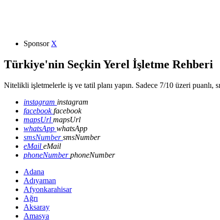
Sponsor
X
Türkiye'nin Seçkin Yerel İşletme Rehberi
Nitelikli işletmelerle iş ve tatil planı yapın. Sadece 7/10 üzeri puanlı, 
instagram
instagram
facebook
facebook
mapsUrl
mapsUrl
whatsApp
whatsApp
smsNumber
smsNumber
eMail
eMail
phoneNumber
phoneNumber
Adana
Adıyaman
Afyonkarahisar
Ağrı
Aksaray
Amasya