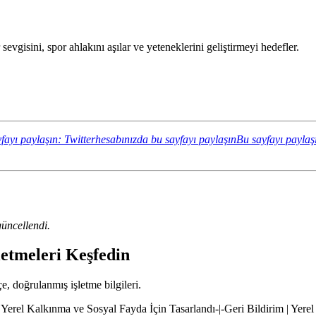
vgisini, spor ahlakını aşılar ve yeteneklerini geliştirmeyi hedefler.
fayı paylaşın: Twitterhesabınızda bu sayfayı paylaşın
Bu sayfayı paylaş
üncellendi.
letmeleri Keşfedin
çe, doğrulanmış işletme bilgileri.
 Yerel Kalkınma ve Sosyal Fayda İçin Tasarlandı-|-Geri Bildirim | Yere