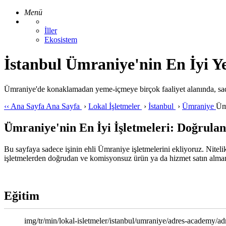
Menü
İller
Ekosistem
İstanbul Ümraniye'nin En İyi Ye
Ümraniye'de konaklamadan yeme-içmeye birçok faaliyet alanında, sade
‹‹
Ana Sayfa
Ana Sayfa
›
Lokal İşletmeler
›
İstanbul
›
Ümraniye
Üm
Ümraniye'nin En İyi İşletmeleri: Doğrulan
Bu sayfaya sadece işinin ehli Ümraniye işletmelerini ekliyoruz. Nitelik
işletmelerden doğrudan ve komisyonsuz ürün ya da hizmet satın almanı
Eğitim
img/tr/min/lokal-isletmeler/istanbul/umraniye/adres-academy/ad