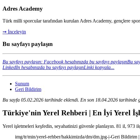
Adres Academy
Türk milli sporcular tarafından kurulan Adres Academy, gençlere spor se
➞ İnceleyin
Bu sayfayı paylaşın
Bu sayfayı paylaşın: Facebook hesabınızda bu sayfayı paylaşın
Bu say
LinkedIn hesabınızda bu sayfayı paylaşın
Linki kopyala...
Sunum
Geri Bildirim
Bu sayfa 05.02.2026 tarihinde eklendi. En son 18.04.2026 tarihinde g
Türkiye'nin Yerel Rehberi | En İyi Yerel İş
Yerel işletmeleri keşfedin, seyahatinizi güvenle planlayın. 81 il, 973 il
img/tr/min/yerel-rehber/hakkimizda/dm/dm.jpg-|-Geri Bildirim |