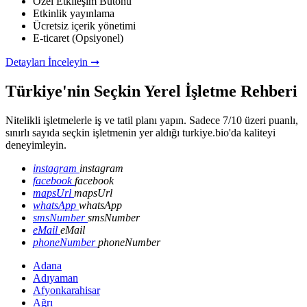
Özel Etkileşim Butonu
Etkinlik yayınlama
Ücretsiz içerik yönetimi
E-ticaret (Opsiyonel)
Detayları İnceleyin ➞
Türkiye'nin Seçkin Yerel İşletme Rehberi
Nitelikli işletmelerle iş ve tatil planı yapın. Sadece 7/10 üzeri puanlı,
sınırlı sayıda seçkin işletmenin yer aldığı turkiye.bio'da kaliteyi
deneyimleyin.
instagram
instagram
facebook
facebook
mapsUrl
mapsUrl
whatsApp
whatsApp
smsNumber
smsNumber
eMail
eMail
phoneNumber
phoneNumber
Adana
Adıyaman
Afyonkarahisar
Ağrı