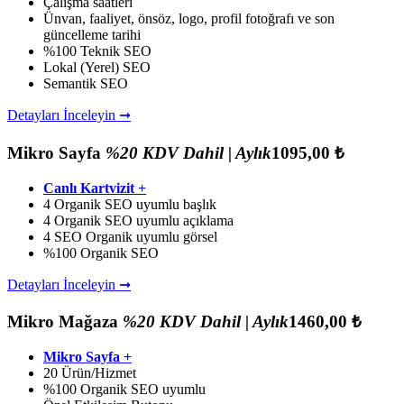
Çalışma saatleri
Ünvan, faaliyet, önsöz, logo, profil fotoğrafı ve son
güncelleme tarihi
%100 Teknik SEO
Lokal (Yerel) SEO
Semantik SEO
Detayları İnceleyin ➞
Mikro Sayfa
%20 KDV Dahil | Aylık
1095,00 ₺
Canlı Kartvizit +
4 Organik SEO uyumlu başlık
4 Organik SEO uyumlu açıklama
4 SEO Organik uyumlu görsel
%100 Organik SEO
Detayları İnceleyin ➞
Mikro Mağaza
%20 KDV Dahil | Aylık
1460,00 ₺
Mikro Sayfa +
20 Ürün/Hizmet
%100 Organik SEO uyumlu