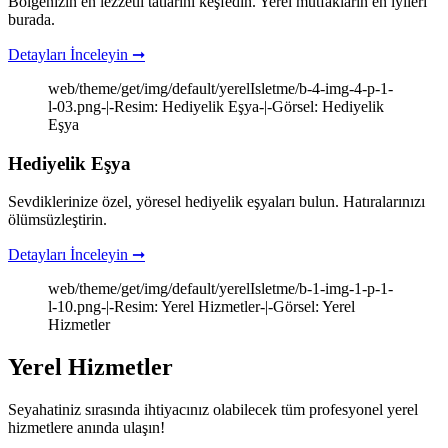
Bölgenizin en lezzetli tatlarını keşfedin. Yerel mutfakların en iyileri
burada.
Detayları İnceleyin ➞
web/theme/get/img/default/yerelIsletme/b-4-img-4-p-1-
l-03.png-|-Resim: Hediyelik Eşya-|-Görsel: Hediyelik
Eşya
Hediyelik Eşya
Sevdiklerinize özel, yöresel hediyelik eşyaları bulun. Hatıralarınızı
ölümsüzleştirin.
Detayları İnceleyin ➞
web/theme/get/img/default/yerelIsletme/b-1-img-1-p-1-
l-10.png-|-Resim: Yerel Hizmetler-|-Görsel: Yerel
Hizmetler
Yerel Hizmetler
Seyahatiniz sırasında ihtiyacınız olabilecek tüm profesyonel yerel
hizmetlere anında ulaşın!