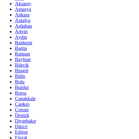
Aksaray
Amasya
Ankara
Antalya
Ardahan
Artvin
Aydın
Balıkesir
Bartın
Batman
Bayburt
Bilecik
Bingöl
Bitlis
Bolu
Burdur
Bursa
Çanakkale
Çankırı
Çorum
Denizli
Diyarbakır
Düzce
Edirne
Elazığ