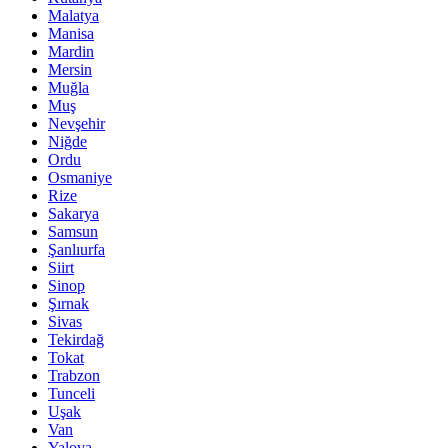
Malatya
Manisa
Mardin
Mersin
Muğla
Muş
Nevşehir
Niğde
Ordu
Osmaniye
Rize
Sakarya
Samsun
Şanlıurfa
Siirt
Sinop
Şırnak
Sivas
Tekirdağ
Tokat
Trabzon
Tunceli
Uşak
Van
Yalova