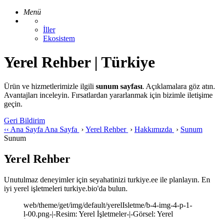
Menü
İller
Ekosistem
Yerel Rehber | Türkiye
Ürün ve hizmetlerimizle ilgili
sunum sayfası
. Açıklamalara göz atın.
Avantajları inceleyin. Fırsatlardan yararlanmak için bizimle iletişime
geçin.
Geri Bildirim
‹‹
Ana Sayfa
Ana Sayfa
›
Yerel Rehber
›
Hakkımızda
›
Sunum
Sunum
Yerel Rehber
Unutulmaz deneyimler için seyahatinizi turkiye.ee ile planlayın. En
iyi yerel işletmeleri turkiye.bio'da bulun.
web/theme/get/img/default/yerelIsletme/b-4-img-4-p-1-
l-00.png-|-Resim: Yerel İşletmeler-|-Görsel: Yerel