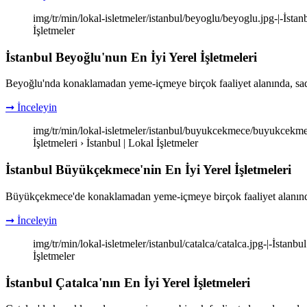
img/tr/min/lokal-isletmeler/istanbul/beyoglu/beyoglu.jpg-|-İstanb
İşletmeler
İstanbul Beyoğlu'nun En İyi Yerel İşletmeleri
Beyoğlu'nda konaklamadan yeme-içmeye birçok faaliyet alanında, sade
➞ İnceleyin
img/tr/min/lokal-isletmeler/istanbul/buyukcekmece/buyukcekmece
İşletmeleri › İstanbul | Lokal İşletmeler
İstanbul Büyükçekmece'nin En İyi Yerel İşletmeleri
Büyükçekmece'de konaklamadan yeme-içmeye birçok faaliyet alanında,
➞ İnceleyin
img/tr/min/lokal-isletmeler/istanbul/catalca/catalca.jpg-|-İstanbul
İşletmeler
İstanbul Çatalca'nın En İyi Yerel İşletmeleri