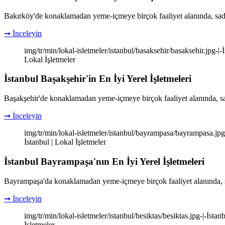
Bakırköy'de konaklamadan yeme-içmeye birçok faaliyet alanında, sade
➞ İnceleyin
img/tr/min/lokal-isletmeler/istanbul/basaksehir/basaksehir.jpg-|-İ
Lokal İşletmeler
İstanbul Başakşehir'in En İyi Yerel İşletmeleri
Başakşehir'de konaklamadan yeme-içmeye birçok faaliyet alanında, sa
➞ İnceleyin
img/tr/min/lokal-isletmeler/istanbul/bayrampasa/bayrampasa.jpg-|
İstanbul | Lokal İşletmeler
İstanbul Bayrampaşa'nın En İyi Yerel İşletmeleri
Bayrampaşa'da konaklamadan yeme-içmeye birçok faaliyet alanında, s
➞ İnceleyin
img/tr/min/lokal-isletmeler/istanbul/besiktas/besiktas.jpg-|-İstanb
İşletmeler