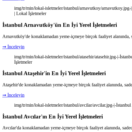
img/tr/min/lokal-isletmeler/istanbul/arnavutkoy/arnavutkoy.jpg-|-
| Lokal İşletmeler
İstanbul Arnavutköy'ün En İyi Yerel İşletmeleri
Arnavutköy'de konaklamadan yeme-içmeye birçok faaliyet alanında, sa
➞ İnceleyin
img/tr/min/lokal-isletmeler/istanbul/atasehir/atasehir.jpg-|-İstanb
İşletmeler
İstanbul Ataşehir'in En İyi Yerel İşletmeleri
Ataşehir'de konaklamadan yeme-içmeye birçok faaliyet alanında, sade
➞ İnceleyin
img/tr/min/lokal-isletmeler/istanbul/avcilar/avcilar.jpg-|-İstanbul 
İstanbul Avcılar'ın En İyi Yerel İşletmeleri
Avcılar'da konaklamadan yeme-içmeye birçok faaliyet alanında, sadec