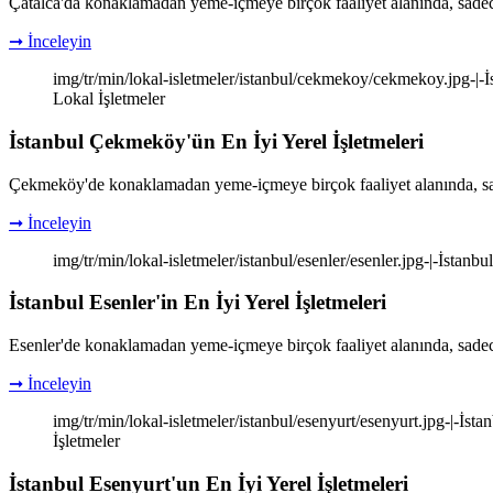
Çatalca'da konaklamadan yeme-içmeye birçok faaliyet alanında, sadec
➞ İnceleyin
img/tr/min/lokal-isletmeler/istanbul/cekmekoy/cekmekoy.jpg-|-İst
Lokal İşletmeler
İstanbul Çekmeköy'ün En İyi Yerel İşletmeleri
Çekmeköy'de konaklamadan yeme-içmeye birçok faaliyet alanında, sad
➞ İnceleyin
img/tr/min/lokal-isletmeler/istanbul/esenler/esenler.jpg-|-İstanbul
İstanbul Esenler'in En İyi Yerel İşletmeleri
Esenler'de konaklamadan yeme-içmeye birçok faaliyet alanında, sadec
➞ İnceleyin
img/tr/min/lokal-isletmeler/istanbul/esenyurt/esenyurt.jpg-|-İstan
İşletmeler
İstanbul Esenyurt'un En İyi Yerel İşletmeleri