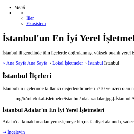
Menü
İller
Ekosistem
İstanbul'un En İyi Yerel İşletmel
İstanbul ili genelinde tüm ilçelerde doğrulanmış, yüksek puanlı yerel iş
‹‹
Ana Sayfa
Ana Sayfa
›
Lokal İşletmeler
›
İstanbul
İstanbul
İstanbul İlçeleri
İstanbul'un ilçelerinde kullanıcı değerlendirmeleri 7/10 ve üzeri olan nit
img/tr/min/lokal-isletmeler/istanbul/adalar/adalar.jpg-|-İstanbul A
İstanbul Adalar'ın En İyi Yerel İşletmeleri
Adalar'da konaklamadan yeme-içmeye birçok faaliyet alanında, sadece
➞ İnceleyin