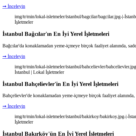
➞ İnceleyin
img/tr/min/lokal-isletmeler/istanbul/bagcilar/bagcilar.jpg-|-İstanb
İşletmeler
İstanbul Bağcılar'ın En İyi Yerel İşletmeleri
Bağcılar'da konaklamadan yeme-içmeye birçok faaliyet alanında, sade
➞ İnceleyin
img/tr/min/lokal-isletmeler/istanbul/bahcelievler/bahcelievler.jpg-
İstanbul | Lokal İşletmeler
İstanbul Bahçelievler'in En İyi Yerel İşletmeleri
Bahçelievler'de konaklamadan yeme-içmeye birçok faaliyet alanında, 
➞ İnceleyin
img/tr/min/lokal-isletmeler/istanbul/bakirkoy/bakirkoy.jpg-|-İsta
İşletmeler
İstanbul Bakırköy'ün En İyi Yerel İşletmeleri