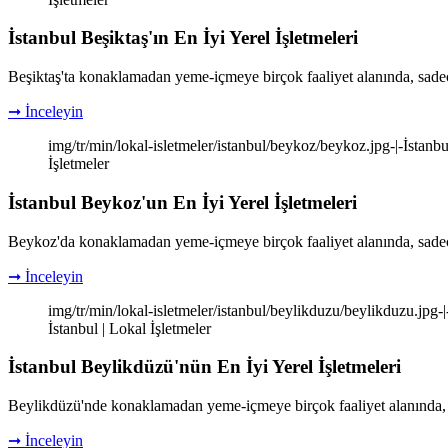
İstanbul Beşiktaş'ın En İyi Yerel İşletmeleri
Beşiktaş'ta konaklamadan yeme-içmeye birçok faaliyet alanında, sadec
➞ İnceleyin
img/tr/min/lokal-isletmeler/istanbul/beykoz/beykoz.jpg-|-İstanbul
İşletmeler
İstanbul Beykoz'un En İyi Yerel İşletmeleri
Beykoz'da konaklamadan yeme-içmeye birçok faaliyet alanında, sadece
➞ İnceleyin
img/tr/min/lokal-isletmeler/istanbul/beylikduzu/beylikduzu.jpg-|-
İstanbul | Lokal İşletmeler
İstanbul Beylikdüzü'nün En İyi Yerel İşletmeleri
Beylikdüzü'nde konaklamadan yeme-içmeye birçok faaliyet alanında, s
➞ İnceleyin