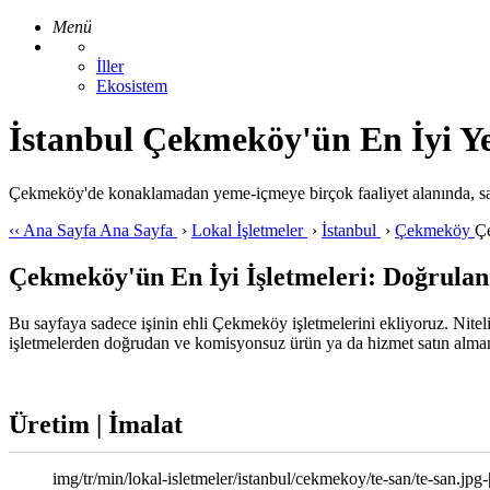
Menü
İller
Ekosistem
İstanbul Çekmeköy'ün En İyi Yer
Çekmeköy'de konaklamadan yeme-içmeye birçok faaliyet alanında, sad
‹‹
Ana Sayfa
Ana Sayfa
›
Lokal İşletmeler
›
İstanbul
›
Çekmeköy
Ç
Çekmeköy'ün En İyi İşletmeleri: Doğrulanm
Bu sayfaya sadece işinin ehli Çekmeköy işletmelerini ekliyoruz. Nitelik
işletmelerden doğrudan ve komisyonsuz ürün ya da hizmet satın almanı
Üretim | İmalat
img/tr/min/lokal-isletmeler/istanbul/cekmekoy/te-san/te-san.jpg