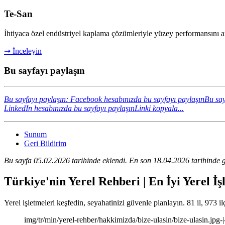
Te-San
İhtiyaca özel endüstriyel kaplama çözümleriyle yüzey performansını ar
➞ İnceleyin
Bu sayfayı paylaşın
Bu sayfayı paylaşın: Facebook hesabınızda bu sayfayı paylaşın
Bu say
LinkedIn hesabınızda bu sayfayı paylaşın
Linki kopyala...
Sunum
Geri Bildirim
Bu sayfa 05.02.2026 tarihinde eklendi. En son 18.04.2026 tarihinde g
Türkiye'nin Yerel Rehberi | En İyi Yerel İş
Yerel işletmeleri keşfedin, seyahatinizi güvenle planlayın. 81 il, 973 il
img/tr/min/yerel-rehber/hakkimizda/bize-ulasin/bize-ulasin.jpg-