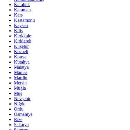
Karabük
Karaman
Kars
Kastamonu
Kayseri
Kilis
Kırıkkale
Kırklareli
Kırşehir
Kocaeli
Konya
Kütahya
Malatya
Manisa
Mardin
Mersin
Muğla
Muş
Nevşehir
Niğde
Ordu
Osmaniye
Rize
Sakarya
Samsun