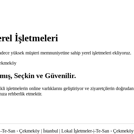
el İşletmeleri
ece yüksek müşteri memnuniyetine sahip yerel işletmeleri ekliyoruz.
ekmeköy
ış, Seçkin ve Güvenilir.
li işletmelerin online varlıklarını geliştiriyor ve ziyaretçilerin doğru
za rehberlik etmektir.
-|-Te-San › Çekmeköy | İstanbul | Lokal İşletmeler-|-Te-San › Çekmeköy |