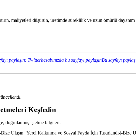
tırın, maliyetleri düşürün, üretimde süreklilik ve uzun ömürlü dayanım 
fayı paylaşın: Twitterhesabınızda bu sayfayı paylaşın
Bu sayfayı paylaş
üncellendi.
letmeleri Keşfedin
çe, doğrulanmış işletme bilgileri.
|-Bize Ulaşın | Yerel Kalkınma ve Sosyal Fayda İçin Tasarlandı-|-Bize 