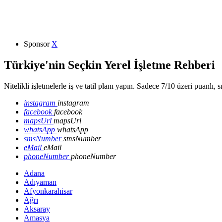
Sponsor
X
Türkiye'nin Seçkin Yerel İşletme Rehberi
Nitelikli işletmelerle iş ve tatil planı yapın. Sadece 7/10 üzeri puanlı, 
instagram
instagram
facebook
facebook
mapsUrl
mapsUrl
whatsApp
whatsApp
smsNumber
smsNumber
eMail
eMail
phoneNumber
phoneNumber
Adana
Adıyaman
Afyonkarahisar
Ağrı
Aksaray
Amasya