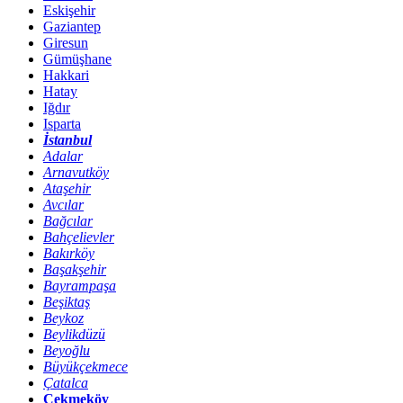
Eskişehir
Gaziantep
Giresun
Gümüşhane
Hakkari
Hatay
Iğdır
Isparta
İstanbul
Adalar
Arnavutköy
Ataşehir
Avcılar
Bağcılar
Bahçelievler
Bakırköy
Başakşehir
Bayrampaşa
Beşiktaş
Beykoz
Beylikdüzü
Beyoğlu
Büyükçekmece
Çatalca
Çekmeköy