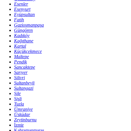
Esenler
Esenyurt
Eyüpsultan
Fatih
Gaziosmanpaşa
Güngören
Kadıköy
Kağıthane
Kartal
Küçükçekmece
Maltepe
Pendik
Sancaktepe
Sarıyer
Silivri
Sultanbeyli
Sultangazi
Şile
Şişli
Tuzla
Ümraniye
Üsküdar
Zeytinburnu
İzmir
Kahramanmaraş