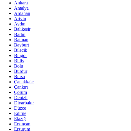
Ankara
Antalya
Ardahan
Artvin
Aydın
Balıkesir
Bartın
Batman
Bayburt
Bilecik
Bingöl
Bitlis
Bolu
Burdur
Bursa
Çanakkale
Çankırı
Çorum
Denizli
Diyarbakır
Düzce
Edirne
Elazığ
Erzincan
Erzurum