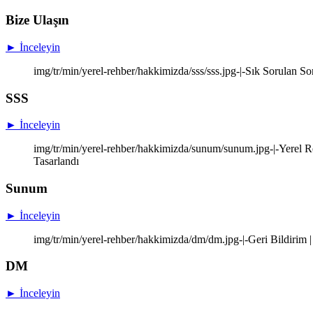
Bize Ulaşın
► İnceleyin
img/tr/min/yerel-rehber/hakkimizda/sss/sss.jpg-|-Sık Sorulan So
SSS
► İnceleyin
img/tr/min/yerel-rehber/hakkimizda/sunum/sunum.jpg-|-Yerel Re
Tasarlandı
Sunum
► İnceleyin
img/tr/min/yerel-rehber/hakkimizda/dm/dm.jpg-|-Geri Bildirim |
DM
► İnceleyin