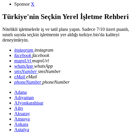
Sponsor
X
Türkiye'nin Seçkin Yerel İşletme Rehberi
Nitelikli işletmelerle iş ve tatil planı yapın. Sadece 7/10 üzeri puanlı,
sınırlı sayıda seçkin işletmenin yer aldığı turkiye.bio'da kaliteyi
deneyimleyin.
instagram
instagram
facebook
facebook
mapsUrl
mapsUrl
whatsApp
whatsApp
smsNumber
smsNumber
eMail
eMail
phoneNumber
phoneNumber
Adana
Adıyaman
Afyonkarahisar
Ağrı
Aksaray
Amasya
Ankara
Antalya