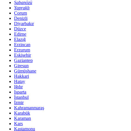
Şabanözü
Yapraklı
Çorum
Denizli
Diyarbakır
Düzce
Edirne
Elazığ
Erzincan
Erzurum
Eskişehir
Gaziantep
Giresun
Gümüşhane
Hakkari
Hatay
Iğdır
Isparta
İstanbul
İzmir
Kahramanmaraş
Karabük
Karaman
Kars
Kastamonu