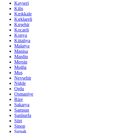
Kayseri
Kilis
Kırıkkale
Kırklareli
Kırşehir
Kocaeli
Konya
Kütahya
Malatya
Manisa
Mardin
Mersin
Muğla
Muş
Nevşehir
Niğde
Ordu
Osmaniye
Rize
Sakarya
Samsun
Şanlıurfa
Siirt
Sinop
Şırnak