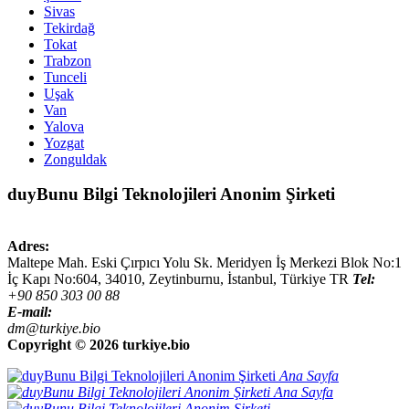
Sivas
Tekirdağ
Tokat
Trabzon
Tunceli
Uşak
Van
Yalova
Yozgat
Zonguldak
duyBunu Bilgi Teknolojileri Anonim Şirketi
Adres:
Maltepe Mah. Eski Çırpıcı Yolu Sk. Meridyen İş Merkezi Blok No:1
İç Kapı No:604,
34010
,
Zeytinburnu, İstanbul
,
Türkiye
TR
Tel:
+90 850 303 00 88
E-mail:
dm@turkiye.bio
Copyright ©
2026 turkiye.bio
Ana Sayfa
Ana Sayfa