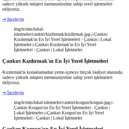
sadece yüksek müşteri memnuniyetine sahip yerel işletmeleri
ekliyoruz.
➞ İnceleyin
img/tr/min/lokal-
isletmeler/cankiri/kizilirmak/kizilirmak.jpg-|-Çankırı
Kızılırmak'ın En İyi Yerel İşletmeleri › Çankırı | Lokal
İşletmeler-|-Çankırı Kızılırmak'ın En İyi Yerel
İşletmeleri › Çankırı | Lokal İşletmeler
Çankırı Kızılırmak'ın En İyi Yerel İşletmeleri
Kızılırmak'ta konaklamadan yeme-içmeye birçok faaliyet alanında,
sadece yüksek müşteri memnuniyetine sahip yerel işletmeleri
ekliyoruz.
➞ İnceleyin
img/tr/min/lokal-isletmeler/cankiri/korgun/korgun.jpg-|-
Çankırı Korgun'un En İyi Yerel İşletmeleri › Çankırı |
Lokal İşletmeler-|-Çankırı Korgun'un En İyi Yerel
İşletmeleri › Çankırı | Lokal İşletmeler
Çankırı Korgun'un En İyi Yerel İşletmeleri