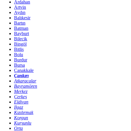
Ardahan
Artvin
Aydın
Balıkesir
Bartın
Batman
Bayburt
Bilecik
Bingöl
Bitlis
Bolu
Burdur
Bursa
Çanakkale
Çankırı
Atkaracalar
Bayramören
Merkez
Çerkeş
Eldivan
Ilgaz
Kızılırmak
Korgun
Kurşunlu
Orta