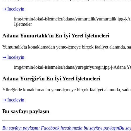
➞ İnceleyin
img/tr/min/lokal-isletmeler/adana/yumurtalik/yumurtalik.jpg-|-A
İşletmeler
Adana Yumurtalık'ın En İyi Yerel İşletmeleri
Yumurtalık'ta konaklamadan yeme-içmeye birçok faaliyet alanında, sa
➞ İnceleyin
img/tr/min/lokal-isletmeler/adana/yuregir/yuregir.jpg-|-Adana Yü
Adana Yüreğir'in En İyi Yerel İşletmeleri
Yüreğir'de konaklamadan yeme-içmeye birçok faaliyet alanında, sadec
➞ İnceleyin
Bu sayfayı paylaşın
Bu sayfayı paylaşın: Facebook hesabınızda bu sayfayı paylaşın
Bu say