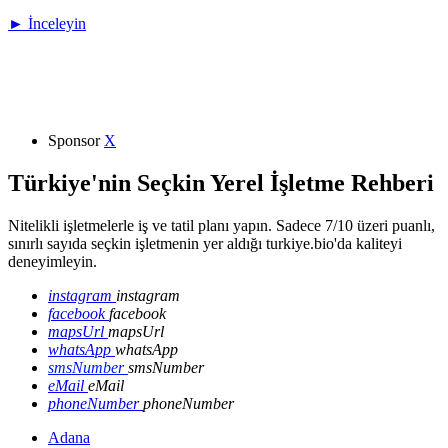
► İnceleyin
Sponsor
X
Türkiye'nin Seçkin Yerel İşletme Rehberi
Nitelikli işletmelerle iş ve tatil planı yapın. Sadece 7/10 üzeri puanlı,
sınırlı sayıda seçkin işletmenin yer aldığı turkiye.bio'da kaliteyi
deneyimleyin.
instagram
instagram
facebook
facebook
mapsUrl
mapsUrl
whatsApp
whatsApp
smsNumber
smsNumber
eMail
eMail
phoneNumber
phoneNumber
Adana