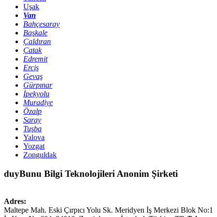
Uşak
Van
Bahçesaray
Başkale
Çaldıran
Çatak
Edremit
Erciş
Gevaş
Gürpınar
İpekyolu
Muradiye
Özalp
Saray
Tuşba
Yalova
Yozgat
Zonguldak
duyBunu Bilgi Teknolojileri Anonim Şirketi
Adres:
Maltepe Mah. Eski Çırpıcı Yolu Sk. Meridyen İş Merkezi Blok No:1