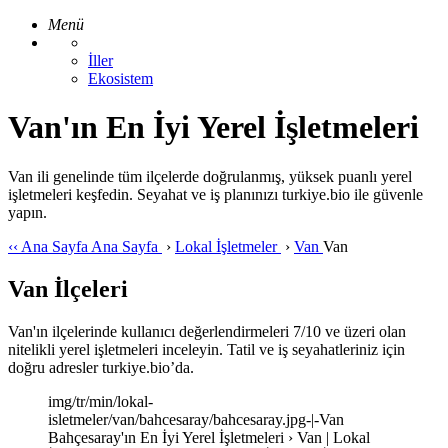
Menü
İller
Ekosistem
Van'ın En İyi Yerel İşletmeleri
Van ili genelinde tüm ilçelerde doğrulanmış, yüksek puanlı yerel
işletmeleri keşfedin. Seyahat ve iş planınızı turkiye.bio ile güvenle
yapın.
‹‹
Ana Sayfa
Ana Sayfa
›
Lokal İşletmeler
›
Van
Van
Van İlçeleri
Van'ın ilçelerinde kullanıcı değerlendirmeleri 7/10 ve üzeri olan
nitelikli yerel işletmeleri inceleyin. Tatil ve iş seyahatleriniz için
doğru adresler turkiye.bio’da.
img/tr/min/lokal-
isletmeler/van/bahcesaray/bahcesaray.jpg-|-Van
Bahçesaray'ın En İyi Yerel İşletmeleri › Van | Lokal