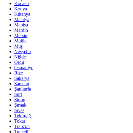
Kocaeli
Konya
Kütahya
Malatya
Manisa
Mardin
Mersin
Muğla
Muş
Nevşehir
Niğde
Ordu
Osmaniye
Rize
Sakarya
Samsun
Şanlıurfa
Siirt
Sinop
Şırnak
Sivas
Tekirdağ
Tokat
Trabzon
Tunceli