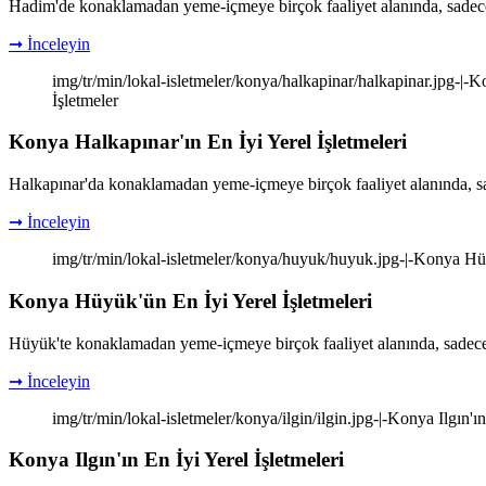
Hadim'de konaklamadan yeme-içmeye birçok faaliyet alanında, sadece 
➞ İnceleyin
img/tr/min/lokal-isletmeler/konya/halkapinar/halkapinar.jpg-|-K
İşletmeler
Konya Halkapınar'ın En İyi Yerel İşletmeleri
Halkapınar'da konaklamadan yeme-içmeye birçok faaliyet alanında, sa
➞ İnceleyin
img/tr/min/lokal-isletmeler/konya/huyuk/huyuk.jpg-|-Konya Hüyü
Konya Hüyük'ün En İyi Yerel İşletmeleri
Hüyük'te konaklamadan yeme-içmeye birçok faaliyet alanında, sadece 
➞ İnceleyin
img/tr/min/lokal-isletmeler/konya/ilgin/ilgin.jpg-|-Konya Ilgın'ı
Konya Ilgın'ın En İyi Yerel İşletmeleri