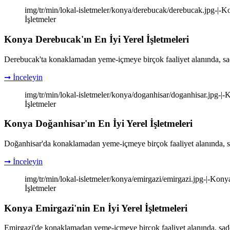
img/tr/min/lokal-isletmeler/konya/derebucak/derebucak.jpg-|-Ko
İşletmeler
Konya Derebucak'ın En İyi Yerel İşletmeleri
Derebucak'ta konaklamadan yeme-içmeye birçok faaliyet alanında, sad
➞ İnceleyin
img/tr/min/lokal-isletmeler/konya/doganhisar/doganhisar.jpg-|-K
İşletmeler
Konya Doğanhisar'ın En İyi Yerel İşletmeleri
Doğanhisar'da konaklamadan yeme-içmeye birçok faaliyet alanında, sa
➞ İnceleyin
img/tr/min/lokal-isletmeler/konya/emirgazi/emirgazi.jpg-|-Konya
İşletmeler
Konya Emirgazi'nin En İyi Yerel İşletmeleri
Emirgazi'de konaklamadan yeme-içmeye birçok faaliyet alanında, sade