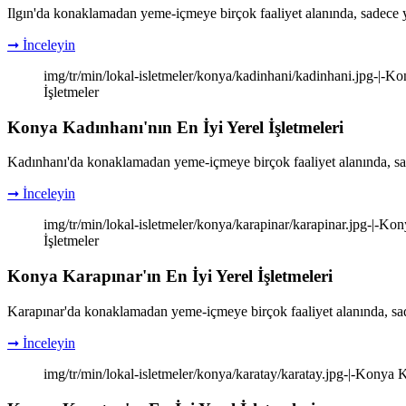
Ilgın'da konaklamadan yeme-içmeye birçok faaliyet alanında, sadece y
➞ İnceleyin
img/tr/min/lokal-isletmeler/konya/kadinhani/kadinhani.jpg-|-Kon
İşletmeler
Konya Kadınhanı'nın En İyi Yerel İşletmeleri
Kadınhanı'da konaklamadan yeme-içmeye birçok faaliyet alanında, sad
➞ İnceleyin
img/tr/min/lokal-isletmeler/konya/karapinar/karapinar.jpg-|-Kon
İşletmeler
Konya Karapınar'ın En İyi Yerel İşletmeleri
Karapınar'da konaklamadan yeme-içmeye birçok faaliyet alanında, sad
➞ İnceleyin
img/tr/min/lokal-isletmeler/konya/karatay/karatay.jpg-|-Konya Ka