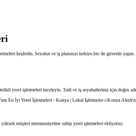
ri
tmeleri keşfedin. Seyahat ve iş planınızı turkiye.bio ile güvenle yapın.
likli yerel işletmeleri inceleyin. Tatil ve iş seyahatleriniz için doğru ad
ı'nın En İyi Yerel İşletmeleri › Konya | Lokal İşletmeler-|-Konya Ahırlı'n
yüksek müşteri memnuniyetine sahip yerel işletmeleri ekliyoruz.