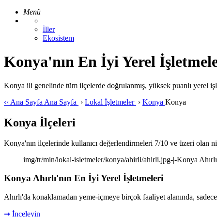
Menü
İller
Ekosistem
Konya'nın En İyi Yerel İşletmele
Konya ili genelinde tüm ilçelerde doğrulanmış, yüksek puanlı yerel işle
‹‹
Ana Sayfa
Ana Sayfa
›
Lokal İşletmeler
›
Konya
Konya
Konya İlçeleri
Konya'nın ilçelerinde kullanıcı değerlendirmeleri 7/10 ve üzeri olan nite
img/tr/min/lokal-isletmeler/konya/ahirli/ahirli.jpg-|-Konya Ahırl
Konya Ahırlı'nın En İyi Yerel İşletmeleri
Ahırlı'da konaklamadan yeme-içmeye birçok faaliyet alanında, sadece 
➞ İnceleyin