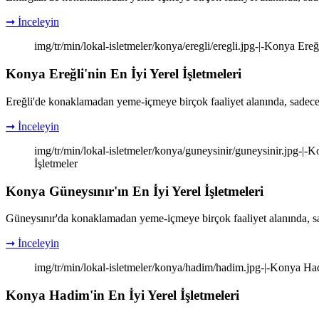
➞ İnceleyin
img/tr/min/lokal-isletmeler/konya/eregli/eregli.jpg-|-Konya Ereğl
Konya Ereğli'nin En İyi Yerel İşletmeleri
Ereğli'de konaklamadan yeme-içmeye birçok faaliyet alanında, sadece
➞ İnceleyin
img/tr/min/lokal-isletmeler/konya/guneysinir/guneysinir.jpg-|-K
İşletmeler
Konya Güneysınır'ın En İyi Yerel İşletmeleri
Güneysınır'da konaklamadan yeme-içmeye birçok faaliyet alanında, sa
➞ İnceleyin
img/tr/min/lokal-isletmeler/konya/hadim/hadim.jpg-|-Konya Hadi
Konya Hadim'in En İyi Yerel İşletmeleri