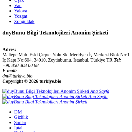
Uşak
Van
Yalova
Yozgat
Zonguldak
duyBunu Bilgi Teknolojileri Anonim Şirketi
Adres:
Maltepe Mah. Eski Çırpıcı Yolu Sk. Meridyen İş Merkezi Blok No:1
İç Kapı No:604,
34010
,
Zeytinburnu, İstanbul
,
Türkiye
TR
Tel:
+90 850 303 00 88
E-mail:
dm@turkiye.bio
Copyright ©
2026 turkiye.bio
Ana Sayfa
Ana Sayfa
DM
Gizlilik
Şartlar
İptal