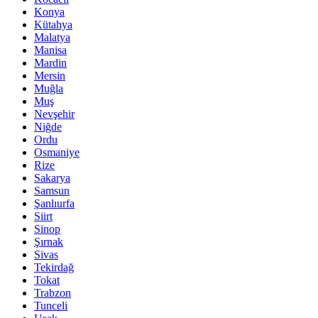
Konya
Kütahya
Malatya
Manisa
Mardin
Mersin
Muğla
Muş
Nevşehir
Niğde
Ordu
Osmaniye
Rize
Sakarya
Samsun
Şanlıurfa
Siirt
Sinop
Şırnak
Sivas
Tekirdağ
Tokat
Trabzon
Tunceli