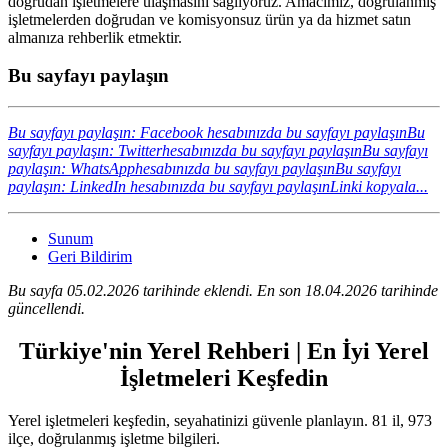
doğrudan işletmelere ulaşmasını sağlıyoruz. Amacımız, doğrulanmış
işletmelerden doğrudan ve komisyonsuz ürün ya da hizmet satın
almanıza rehberlik etmektir.
Bu sayfayı paylaşın
Bu sayfayı paylaşın: Facebook hesabınızda bu sayfayı paylaşın
Bu
sayfayı paylaşın: Twitterhesabınızda bu sayfayı paylaşın
Bu sayfayı
paylaşın: WhatsApphesabınızda bu sayfayı paylaşın
Bu sayfayı
paylaşın: LinkedIn hesabınızda bu sayfayı paylaşın
Linki kopyala...
Sunum
Geri Bildirim
Bu sayfa 05.02.2026 tarihinde eklendi. En son 18.04.2026 tarihinde
güncellendi.
Türkiye'nin Yerel Rehberi | En İyi Yerel
İşletmeleri Keşfedin
Yerel işletmeleri keşfedin, seyahatinizi güvenle planlayın. 81 il, 973
ilçe, doğrulanmış işletme bilgileri.