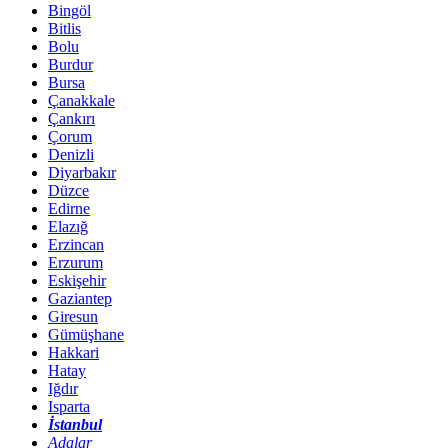
Bingöl
Bitlis
Bolu
Burdur
Bursa
Çanakkale
Çankırı
Çorum
Denizli
Diyarbakır
Düzce
Edirne
Elazığ
Erzincan
Erzurum
Eskişehir
Gaziantep
Giresun
Gümüşhane
Hakkari
Hatay
Iğdır
Isparta
İstanbul
Adalar