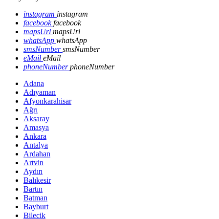
instagram
instagram
facebook
facebook
mapsUrl
mapsUrl
whatsApp
whatsApp
smsNumber
smsNumber
eMail
eMail
phoneNumber
phoneNumber
Adana
Adıyaman
Afyonkarahisar
Ağrı
Aksaray
Amasya
Ankara
Antalya
Ardahan
Artvin
Aydın
Balıkesir
Bartın
Batman
Bayburt
Bilecik