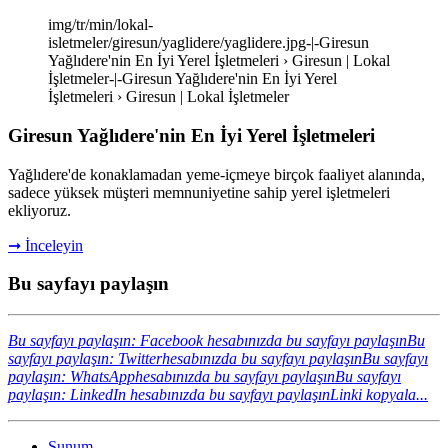
img/tr/min/lokal-
isletmeler/giresun/yaglidere/yaglidere.jpg-|-Giresun
Yağlıdere'nin En İyi Yerel İşletmeleri › Giresun | Lokal
İşletmeler-|-Giresun Yağlıdere'nin En İyi Yerel
İşletmeleri › Giresun | Lokal İşletmeler
Giresun Yağlıdere'nin En İyi Yerel İşletmeleri
Yağlıdere'de konaklamadan yeme-içmeye birçok faaliyet alanında,
sadece yüksek müşteri memnuniyetine sahip yerel işletmeleri
ekliyoruz.
➞ İnceleyin
Bu sayfayı paylaşın
Bu sayfayı paylaşın: Facebook hesabınızda bu sayfayı paylaşın
Bu
sayfayı paylaşın: Twitterhesabınızda bu sayfayı paylaşın
Bu sayfayı
paylaşın: WhatsApphesabınızda bu sayfayı paylaşın
Bu sayfayı
paylaşın: LinkedIn hesabınızda bu sayfayı paylaşın
Linki kopyala...
Sunum