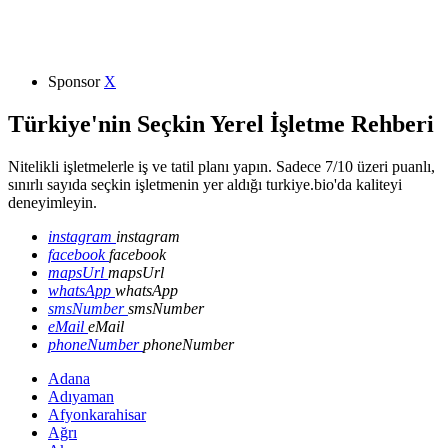
Sponsor
X
Türkiye'nin Seçkin Yerel İşletme Rehberi
Nitelikli işletmelerle iş ve tatil planı yapın. Sadece 7/10 üzeri puanlı,
sınırlı sayıda seçkin işletmenin yer aldığı turkiye.bio'da kaliteyi
deneyimleyin.
instagram
instagram
facebook
facebook
mapsUrl
mapsUrl
whatsApp
whatsApp
smsNumber
smsNumber
eMail
eMail
phoneNumber
phoneNumber
Adana
Adıyaman
Afyonkarahisar
Ağrı