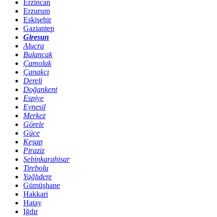
Erzincan
Erzurum
Eskişehir
Gaziantep
Giresun
Alucra
Bulancak
Çamoluk
Çanakçı
Dereli
Doğankent
Espiye
Eynesil
Merkez
Görele
Güce
Keşap
Piraziz
Şebinkarahisar
Tirebolu
Yağlıdere
Gümüşhane
Hakkari
Hatay
Iğdır