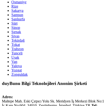
Osmaniye
Rize
Sakarya
Samsun
Şanlıurfa
Siirt
Sinop
Şırnak
Sivas
Tekirdağ
Tokat
Trabzon
Tunceli
Uşak
Van
Yalova
Yozgat
Zonguldak
duyBunu Bilgi Teknolojileri Anonim Şirketi
Adres:
Maltepe Mah. Eski Çırpıcı Yolu Sk. Meridyen İş Merkezi Blok No:1
İç Kapı No:604,
34010
,
Zeytinburnu, İstanbul
,
Türkiye
TR
Tel: