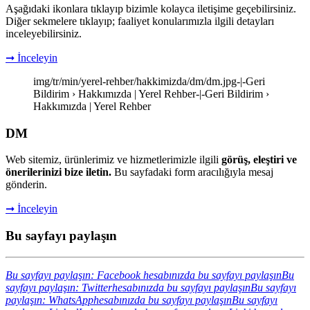
Aşağıdaki ikonlara tıklayıp bizimle kolayca iletişime geçebilirsiniz.
Diğer sekmelere tıklayıp; faaliyet konularımızla ilgili detayları
inceleyebilirsiniz.
➞ İnceleyin
img/tr/min/yerel-rehber/hakkimizda/dm/dm.jpg-|-Geri
Bildirim › Hakkımızda | Yerel Rehber-|-Geri Bildirim ›
Hakkımızda | Yerel Rehber
DM
Web sitemiz, ürünlerimiz ve hizmetlerimizle ilgili
görüş, eleştiri ve
önerilerinizi bize iletin.
Bu sayfadaki form aracılığıyla mesaj
gönderin.
➞ İnceleyin
Bu sayfayı paylaşın
Bu sayfayı paylaşın: Facebook hesabınızda bu sayfayı paylaşın
Bu
sayfayı paylaşın: Twitterhesabınızda bu sayfayı paylaşın
Bu sayfayı
paylaşın: WhatsApphesabınızda bu sayfayı paylaşın
Bu sayfayı