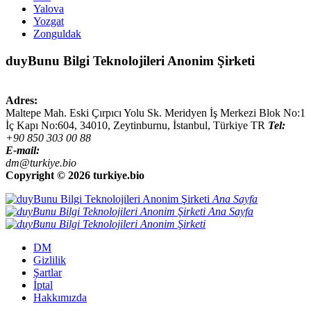
Yalova
Yozgat
Zonguldak
duyBunu Bilgi Teknolojileri Anonim Şirketi
Adres:
Maltepe Mah. Eski Çırpıcı Yolu Sk. Meridyen İş Merkezi Blok No:1
İç Kapı No:604,
34010
,
Zeytinburnu, İstanbul
,
Türkiye
TR
Tel:
+90 850 303 00 88
E-mail:
dm@turkiye.bio
Copyright ©
2026 turkiye.bio
Ana Sayfa
Ana Sayfa
DM
Gizlilik
Şartlar
İptal
Hakkımızda