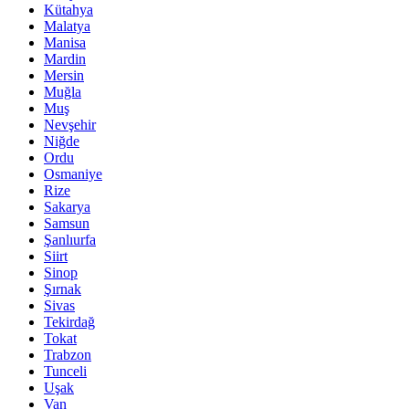
Kütahya
Malatya
Manisa
Mardin
Mersin
Muğla
Muş
Nevşehir
Niğde
Ordu
Osmaniye
Rize
Sakarya
Samsun
Şanlıurfa
Siirt
Sinop
Şırnak
Sivas
Tekirdağ
Tokat
Trabzon
Tunceli
Uşak
Van