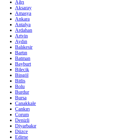
Ağrı
Aksaray
Amasya
Ankara
Antalya
Ardahan
Artvin
Aydın
Balıkesir
Bartın
Batman
Bayburt
Bilecik
Bingöl
Bitlis
Bolu
Burdur
Bursa
Çanakkale
Çankırı
Çorum
Denizli
Diyarbakır
Düzce
Edirne