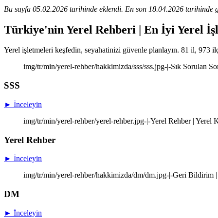
Bu sayfa 05.02.2026 tarihinde eklendi. En son 18.04.2026 tarihinde g
Türkiye'nin Yerel Rehberi | En İyi Yerel İş
Yerel işletmeleri keşfedin, seyahatinizi güvenle planlayın. 81 il, 973 il
img/tr/min/yerel-rehber/hakkimizda/sss/sss.jpg-|-Sık Sorulan So
SSS
► İnceleyin
img/tr/min/yerel-rehber/yerel-rehber.jpg-|-Yerel Rehber | Yere
Yerel Rehber
► İnceleyin
img/tr/min/yerel-rehber/hakkimizda/dm/dm.jpg-|-Geri Bildirim |
DM
► İnceleyin