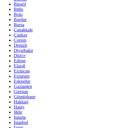
Bingöl
Bitlis
Bolu
Burdur
Bursa
Çanakkale
Çankırı
Çorum
Denizli
Diyarbakır
Düzce
Edirne
Elazığ
Erzincan
Erzurum
Eskişehir
Gaziantep
Giresun
Gümüşhane
Hakkari
Hatay
Iğdır
Isparta
İstanbul
İzmir