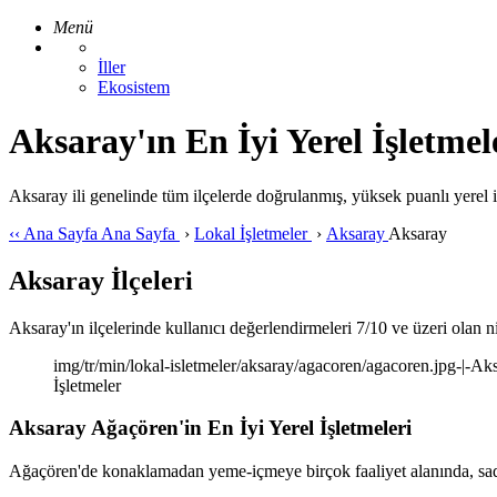
Menü
İller
Ekosistem
Aksaray'ın En İyi Yerel İşletmel
Aksaray ili genelinde tüm ilçelerde doğrulanmış, yüksek puanlı yerel iş
‹‹
Ana Sayfa
Ana Sayfa
›
Lokal İşletmeler
›
Aksaray
Aksaray
Aksaray İlçeleri
Aksaray'ın ilçelerinde kullanıcı değerlendirmeleri 7/10 ve üzeri olan nit
img/tr/min/lokal-isletmeler/aksaray/agacoren/agacoren.jpg-|-Aks
İşletmeler
Aksaray Ağaçören'in En İyi Yerel İşletmeleri
Ağaçören'de konaklamadan yeme-içmeye birçok faaliyet alanında, sade