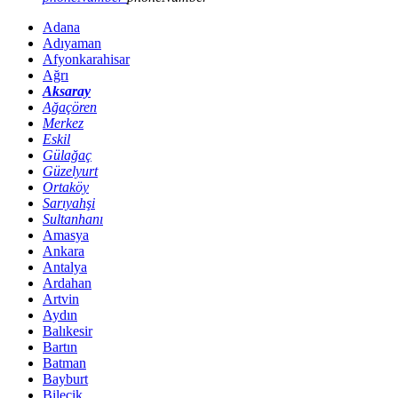
Adana
Adıyaman
Afyonkarahisar
Ağrı
Aksaray
Ağaçören
Merkez
Eskil
Gülağaç
Güzelyurt
Ortaköy
Sarıyahşi
Sultanhanı
Amasya
Ankara
Antalya
Ardahan
Artvin
Aydın
Balıkesir
Bartın
Batman
Bayburt
Bilecik