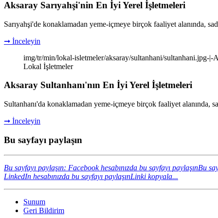
Aksaray Sarıyahşi'nin En İyi Yerel İşletmeleri
Sarıyahşi'de konaklamadan yeme-içmeye birçok faaliyet alanında, sad
➞ İnceleyin
img/tr/min/lokal-isletmeler/aksaray/sultanhani/sultanhani.jpg-|-A
Lokal İşletmeler
Aksaray Sultanhanı'nın En İyi Yerel İşletmeleri
Sultanhanı'da konaklamadan yeme-içmeye birçok faaliyet alanında, sa
➞ İnceleyin
Bu sayfayı paylaşın
Bu sayfayı paylaşın: Facebook hesabınızda bu sayfayı paylaşın
Bu say
LinkedIn hesabınızda bu sayfayı paylaşın
Linki kopyala...
Sunum
Geri Bildirim