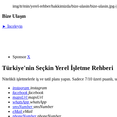
img/tr/min/yerel-rehber/hakkimizda/bize-ulasin/bize-ulasin.jpg-
Bize Ulaşın
► İnceleyin
Sponsor
X
Türkiye'nin Seçkin Yerel İşletme Rehberi
Nitelikli işletmelerle iş ve tatil planı yapın. Sadece 7/10 üzeri puanlı, 
instagram
instagram
facebook
facebook
mapsUrl
mapsUrl
whatsApp
whatsApp
smsNumber
smsNumber
eMail
eMail
phoneNumber
phoneNumber