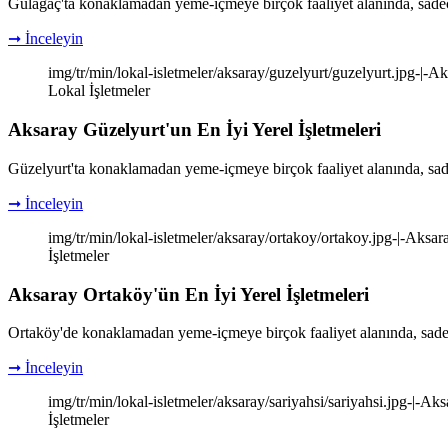
Gülağaç'ta konaklamadan yeme-içmeye birçok faaliyet alanında, sadec
➞ İnceleyin
img/tr/min/lokal-isletmeler/aksaray/guzelyurt/guzelyurt.jpg-|-Ak
Lokal İşletmeler
Aksaray Güzelyurt'un En İyi Yerel İşletmeleri
Güzelyurt'ta konaklamadan yeme-içmeye birçok faaliyet alanında, sad
➞ İnceleyin
img/tr/min/lokal-isletmeler/aksaray/ortakoy/ortakoy.jpg-|-Aksar
İşletmeler
Aksaray Ortaköy'ün En İyi Yerel İşletmeleri
Ortaköy'de konaklamadan yeme-içmeye birçok faaliyet alanında, sadec
➞ İnceleyin
img/tr/min/lokal-isletmeler/aksaray/sariyahsi/sariyahsi.jpg-|-Aks
İşletmeler