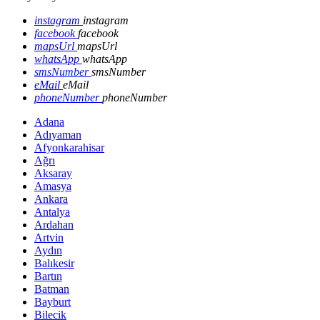
instagram
instagram
facebook
facebook
mapsUrl
mapsUrl
whatsApp
whatsApp
smsNumber
smsNumber
eMail
eMail
phoneNumber
phoneNumber
Adana
Adıyaman
Afyonkarahisar
Ağrı
Aksaray
Amasya
Ankara
Antalya
Ardahan
Artvin
Aydın
Balıkesir
Bartın
Batman
Bayburt
Bilecik