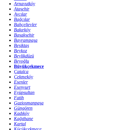
Arnavutköy
Ataşehir
Avcılar
Bağcılar
Bahçelievler
Bakırköy
Başakşehir
Bayrampaşa
Beşiktaş
Beykoz
Beylikdüzü
Beyoğlu
Büyükçekmece
Çatalca
Çekmeköy
Esenler
Esenyurt
Eyüpsultan
Fatih
Gaziosmanpaşa
Güngören
Kadıköy
Kağıthane
Kartal
Küçükçekmece