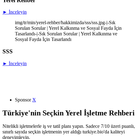
Yerel Rehber
► İnceleyin
img/tr/min/yerel-rehber/hakkimizda/sss/sss.jpg-|-Sık
Sorulan Sorular | Yerel Kalkınma ve Sosyal Fayda İçin
Tasarlandı-|-Sık Sorulan Sorular | Yerel Kalkınma ve
Sosyal Fayda İçin Tasarlandı
SSS
► İnceleyin
Sponsor
X
Türkiye'nin Seçkin Yerel İşletme Rehberi
Nitelikli işletmelerle iş ve tatil planı yapın. Sadece 7/10 üzeri puanlı,
sınırlı sayıda seçkin işletmenin yer aldığı turkiye.bio'da kaliteyi
deneyimleyin.