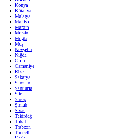
Konya
Kütahya
Malatya
Manisa
Mardin
Mersin
Muğla
Muş
Nevşehir
Niğde
Ordu
Osmaniye
Rize
Sakarya
Samsun
Şanlıurfa
Siirt
Sinop
Şırnak
Sivas
Tekirdağ
Tokat
Trabzon
Tunceli