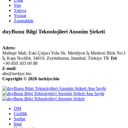
Uşak
Van
Yalova
Yozgat
Zonguldak
duyBunu Bilgi Teknolojileri Anonim Şirketi
Adres:
Maltepe Mah. Eski Çırpıcı Yolu Sk. Meridyen İş Merkezi Blok No:1
İç Kapı No:604,
34010
,
Zeytinburnu, İstanbul
,
Türkiye
TR
Tel:
+90 850 303 00 88
E-mail:
dm@turkiye.bio
Copyright ©
2026 turkiye.bio
Ana Sayfa
Ana Sayfa
DM
Gizlilik
Şartlar
İptal