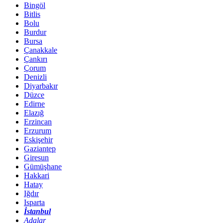
Bingöl
Bitlis
Bolu
Burdur
Bursa
Çanakkale
Çankırı
Çorum
Denizli
Diyarbakır
Düzce
Edirne
Elazığ
Erzincan
Erzurum
Eskişehir
Gaziantep
Giresun
Gümüşhane
Hakkari
Hatay
Iğdır
Isparta
İstanbul
Adalar