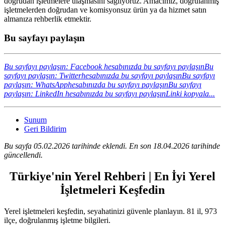
doğrudan işletmelere ulaşmasını sağlıyoruz. Amacımız, doğrulanmış
işletmelerden doğrudan ve komisyonsuz ürün ya da hizmet satın
almanıza rehberlik etmektir.
Bu sayfayı paylaşın
Bu sayfayı paylaşın: Facebook hesabınızda bu sayfayı paylaşın
Bu
sayfayı paylaşın: Twitterhesabınızda bu sayfayı paylaşın
Bu sayfayı
paylaşın: WhatsApphesabınızda bu sayfayı paylaşın
Bu sayfayı
paylaşın: LinkedIn hesabınızda bu sayfayı paylaşın
Linki kopyala...
Sunum
Geri Bildirim
Bu sayfa 05.02.2026 tarihinde eklendi. En son 18.04.2026 tarihinde
güncellendi.
Türkiye'nin Yerel Rehberi | En İyi Yerel
İşletmeleri Keşfedin
Yerel işletmeleri keşfedin, seyahatinizi güvenle planlayın. 81 il, 973
ilçe, doğrulanmış işletme bilgileri.