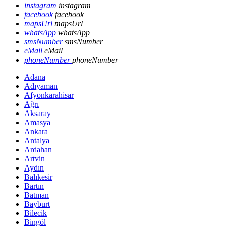
instagram
instagram
facebook
facebook
mapsUrl
mapsUrl
whatsApp
whatsApp
smsNumber
smsNumber
eMail
eMail
phoneNumber
phoneNumber
Adana
Adıyaman
Afyonkarahisar
Ağrı
Aksaray
Amasya
Ankara
Antalya
Ardahan
Artvin
Aydın
Balıkesir
Bartın
Batman
Bayburt
Bilecik
Bingöl