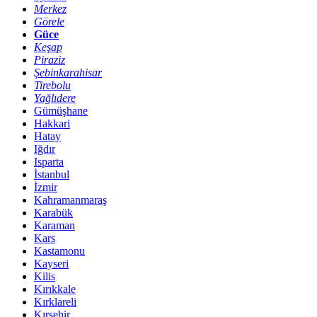
Merkez
Görele
Güce
Keşap
Piraziz
Şebinkarahisar
Tirebolu
Yağlıdere
Gümüşhane
Hakkari
Hatay
Iğdır
Isparta
İstanbul
İzmir
Kahramanmaraş
Karabük
Karaman
Kars
Kastamonu
Kayseri
Kilis
Kırıkkale
Kırklareli
Kırşehir