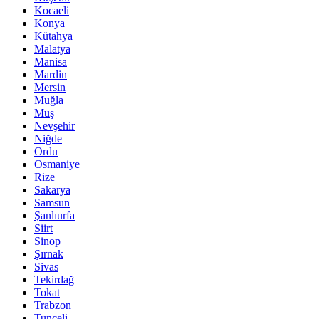
Kocaeli
Konya
Kütahya
Malatya
Manisa
Mardin
Mersin
Muğla
Muş
Nevşehir
Niğde
Ordu
Osmaniye
Rize
Sakarya
Samsun
Şanlıurfa
Siirt
Sinop
Şırnak
Sivas
Tekirdağ
Tokat
Trabzon
Tunceli