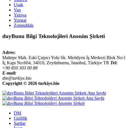
Uşak
Van
Yalova
Yozgat
Zonguldak
duyBunu Bilgi Teknolojileri Anonim Şirketi
Adres:
Maltepe Mah. Eski Çırpıcı Yolu Sk. Meridyen İş Merkezi Blok No:1
İç Kapı No:604,
34010
,
Zeytinburnu, İstanbul
,
Türkiye
TR
Tel:
+90 850 303 00 88
E-mail:
dm@turkiye.bio
Copyright ©
2026 turkiye.bio
Ana Sayfa
Ana Sayfa
DM
Gizlilik
Şartlar