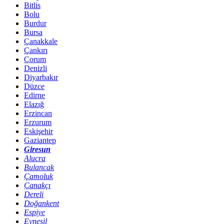
Bitlis
Bolu
Burdur
Bursa
Çanakkale
Çankırı
Çorum
Denizli
Diyarbakır
Düzce
Edirne
Elazığ
Erzincan
Erzurum
Eskişehir
Gaziantep
Giresun
Alucra
Bulancak
Çamoluk
Çanakçı
Dereli
Doğankent
Espiye
Eynesil