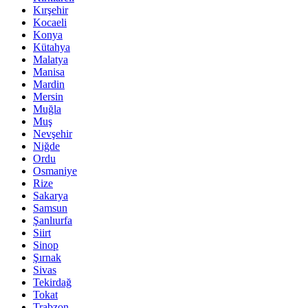
Kırşehir
Kocaeli
Konya
Kütahya
Malatya
Manisa
Mardin
Mersin
Muğla
Muş
Nevşehir
Niğde
Ordu
Osmaniye
Rize
Sakarya
Samsun
Şanlıurfa
Siirt
Sinop
Şırnak
Sivas
Tekirdağ
Tokat
Trabzon