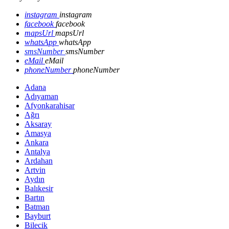
instagram
instagram
facebook
facebook
mapsUrl
mapsUrl
whatsApp
whatsApp
smsNumber
smsNumber
eMail
eMail
phoneNumber
phoneNumber
Adana
Adıyaman
Afyonkarahisar
Ağrı
Aksaray
Amasya
Ankara
Antalya
Ardahan
Artvin
Aydın
Balıkesir
Bartın
Batman
Bayburt
Bilecik