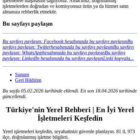
işletmelere ulaşmasını sağlıyoruz. Amacımız, doğrulanmış
işletmelerden doğrudan ve komisyonsuz ürün ya da hizmet satın
almanıza rehberlik etmektir.
Bu sayfayı paylaşın
Bu sayfayı paylaşın: Facebook hesabınızda bu sayfayı paylaşın
Bu
sayfayı paylaşın: Twitterhesabınızda bu sayfayı paylaşın
Bu sayfayı
paylaşın: WhatsApphesabınızda bu sayfayı paylaşın
Bu sayfayı
paylaşın: LinkedIn hesabınızda bu sayfayı paylaşın
Linki kopyala...
Sunum
Geri Bildirim
Bu sayfa 05.02.2026 tarihinde eklendi. En son 18.04.2026 tarihinde
güncellendi.
Türkiye'nin Yerel Rehberi | En İyi Yerel
İşletmeleri Keşfedin
Yerel işletmeleri keşfedin, seyahatinizi güvenle planlayın. 81 il, 973
ilçe, doğrulanmış işletme bilgileri.