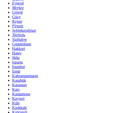
Eynesil
Merkez
Görele
Güce
Keşap
Piraziz
Şebinkarahisar
Tirebolu
Yağlıdere
Gümüşhane
Hakkari
Hatay
Iğdır
Isparta
İstanbul
İzmir
Kahramanmaraş
Karabük
Karaman
Kars
Kastamonu
Kayseri
Kilis
Kırıkkale
Kırklareli