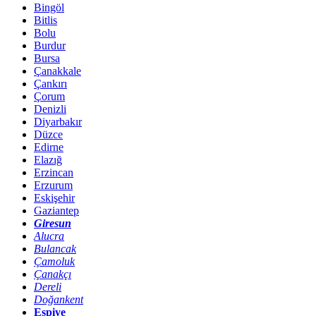
Bingöl
Bitlis
Bolu
Burdur
Bursa
Çanakkale
Çankırı
Çorum
Denizli
Diyarbakır
Düzce
Edirne
Elazığ
Erzincan
Erzurum
Eskişehir
Gaziantep
Giresun
Alucra
Bulancak
Çamoluk
Çanakçı
Dereli
Doğankent
Espiye