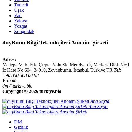
Tunceli
Uşak
Van
Yalova
Yozgat
Zonguldak
duyBunu Bilgi Teknolojileri Anonim Şirketi
Adres:
Maltepe Mah. Eski Çırpıcı Yolu Sk. Meridyen İş Merkezi Blok No:1
İç Kapı No:604,
34010
,
Zeytinburnu, İstanbul
,
Türkiye
TR
Tel:
+90 850 303 00 88
E-mail:
dm@turkiye.bio
Copyright ©
2026 turkiye.bio
Ana Sayfa
Ana Sayfa
DM
Gizlilik