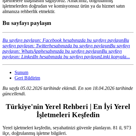
işletmelere ulaşmasını sağlıyoruz. Amacımız, doğrulanmış
işletmelerden doğrudan ve komisyonsuz ürün ya da hizmet satın
almanıza rehberlik etmektir.
Bu sayfayı paylaşın
Bu sayfayı paylaşın: Facebook hesabınızda bu sayfayı paylaşın
Bu
sayfayı paylaşın: Twitterhesabınızda bu sayfayı paylaşın
Bu sayfayı
paylaşın: WhatsApphesabınızda bu sayfayı paylaşın
Bu sayfayı
paylaşın: LinkedIn hesabınızda bu sayfayı paylaşın
Linki kopyala...
Sunum
Geri Bildirim
Bu sayfa 05.02.2026 tarihinde eklendi. En son 18.04.2026 tarihinde
güncellendi.
Türkiye'nin Yerel Rehberi | En İyi Yerel
İşletmeleri Keşfedin
Yerel işletmeleri keşfedin, seyahatinizi güvenle planlayın. 81 il, 973
ilçe, doğrulanmış işletme bilgileri.