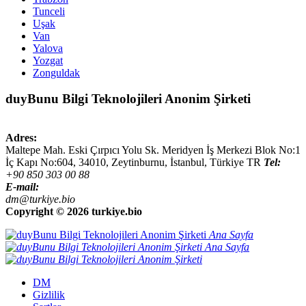
Tunceli
Uşak
Van
Yalova
Yozgat
Zonguldak
duyBunu Bilgi Teknolojileri Anonim Şirketi
Adres:
Maltepe Mah. Eski Çırpıcı Yolu Sk. Meridyen İş Merkezi Blok No:1
İç Kapı No:604,
34010
,
Zeytinburnu, İstanbul
,
Türkiye
TR
Tel:
+90 850 303 00 88
E-mail:
dm@turkiye.bio
Copyright ©
2026 turkiye.bio
Ana Sayfa
Ana Sayfa
DM
Gizlilik