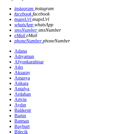
instagram
instagram
facebook
facebook
mapsUrl
mapsUrl
whatsApp
whatsApp
smsNumber
smsNumber
eMail
eMail
phoneNumber
phoneNumber
Adana
Adıyaman
Afyonkarahisar
Ağrı
Aksaray
Amasya
Ankara
Antalya
Ardahan
Artvin
Aydın
Balıkesir
Bartın
Batman
Bayburt
Bilecik