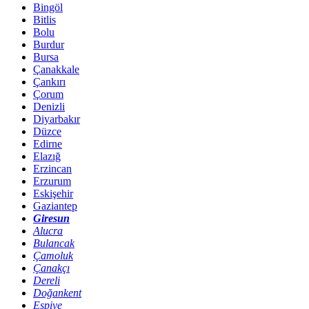
Bingöl
Bitlis
Bolu
Burdur
Bursa
Çanakkale
Çankırı
Çorum
Denizli
Diyarbakır
Düzce
Edirne
Elazığ
Erzincan
Erzurum
Eskişehir
Gaziantep
Giresun
Alucra
Bulancak
Çamoluk
Çanakçı
Dereli
Doğankent
Espiye