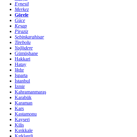
Eynesil
Merkez
Görele
Güce
Keşap
Piraziz
Şebinkarahisar
Tirebolu
Yağlıdere
Gümüşhane
Hakkari
Hatay
Iğdır
Isparta
İstanbul
İzmir
Kahramanmaraş
Karabük
Karaman
Kars
Kastamonu
Kayseri
Kilis
Kırıkkale
Kırklareli