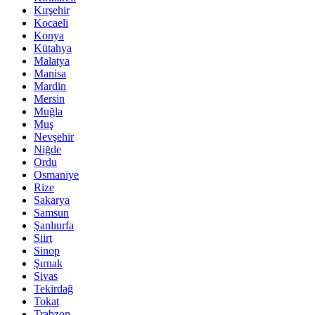
Kırşehir
Kocaeli
Konya
Kütahya
Malatya
Manisa
Mardin
Mersin
Muğla
Muş
Nevşehir
Niğde
Ordu
Osmaniye
Rize
Sakarya
Samsun
Şanlıurfa
Siirt
Sinop
Şırnak
Sivas
Tekirdağ
Tokat
Trabzon