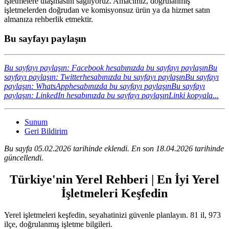
işletmelere ulaşmasını sağlıyoruz. Amacımız, doğrulanmış
işletmelerden doğrudan ve komisyonsuz ürün ya da hizmet satın
almanıza rehberlik etmektir.
Bu sayfayı paylaşın
Bu sayfayı paylaşın: Facebook hesabınızda bu sayfayı paylaşın
Bu
sayfayı paylaşın: Twitterhesabınızda bu sayfayı paylaşın
Bu sayfayı
paylaşın: WhatsApphesabınızda bu sayfayı paylaşın
Bu sayfayı
paylaşın: LinkedIn hesabınızda bu sayfayı paylaşın
Linki kopyala...
Sunum
Geri Bildirim
Bu sayfa 05.02.2026 tarihinde eklendi. En son 18.04.2026 tarihinde
güncellendi.
Türkiye'nin Yerel Rehberi | En İyi Yerel
İşletmeleri Keşfedin
Yerel işletmeleri keşfedin, seyahatinizi güvenle planlayın. 81 il, 973
ilçe, doğrulanmış işletme bilgileri.