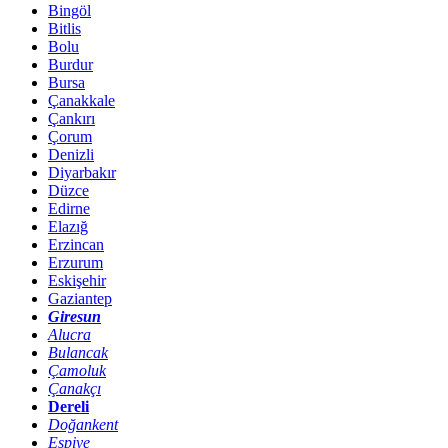
Bingöl
Bitlis
Bolu
Burdur
Bursa
Çanakkale
Çankırı
Çorum
Denizli
Diyarbakır
Düzce
Edirne
Elazığ
Erzincan
Erzurum
Eskişehir
Gaziantep
Giresun
Alucra
Bulancak
Çamoluk
Çanakçı
Dereli
Doğankent
Espiye