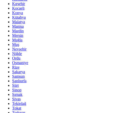
Kırşehir
Kocaeli
Konya
Kütahya
Malatya
Manisa
Mardin
Mersin
Muğla
Muş
Nevşehir
Niğde
Ordu
Osmaniye
Rize
Sakarya
Samsun
Şanlıurfa
Siirt
Sinop
Şırnak
Sivas
Tekirdağ
Tokat
Trabzon