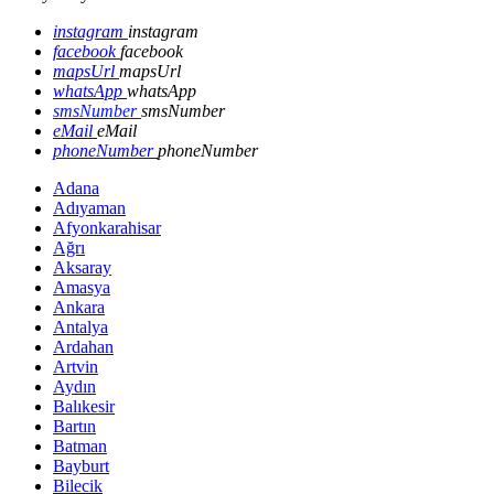
instagram
instagram
facebook
facebook
mapsUrl
mapsUrl
whatsApp
whatsApp
smsNumber
smsNumber
eMail
eMail
phoneNumber
phoneNumber
Adana
Adıyaman
Afyonkarahisar
Ağrı
Aksaray
Amasya
Ankara
Antalya
Ardahan
Artvin
Aydın
Balıkesir
Bartın
Batman
Bayburt
Bilecik