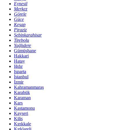
Eynesil
Merkez
Görele
Güce
Keşap
Piraziz
Şebinkarahisar
Tirebolu
Yağlıdere
Gümüşhane
Hakkari
Hatay
Iğdır
Isparta
İstanbul
İzmir
Kahramanmaraş
Karabük
Karaman
Kars
Kastamonu
Kayseri
Kilis
Kırıkkale
Kırklareli