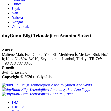
Tunceli
Uşak
Van
Yalova
Yozgat
Zonguldak
duyBunu Bilgi Teknolojileri Anonim Şirketi
Adres:
Maltepe Mah. Eski Çırpıcı Yolu Sk. Meridyen İş Merkezi Blok No:1
İç Kapı No:604,
34010
,
Zeytinburnu, İstanbul
,
Türkiye
TR
Tel:
+90 850 303 00 88
E-mail:
dm@turkiye.bio
Copyright ©
2026 turkiye.bio
Ana Sayfa
Ana Sayfa
DM
Gizlilik