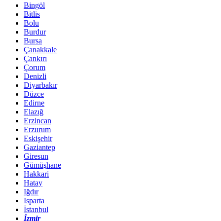
Bingöl
Bitlis
Bolu
Burdur
Bursa
Çanakkale
Çankırı
Çorum
Denizli
Diyarbakır
Düzce
Edirne
Elazığ
Erzincan
Erzurum
Eskişehir
Gaziantep
Giresun
Gümüşhane
Hakkari
Hatay
Iğdır
Isparta
İstanbul
İzmir