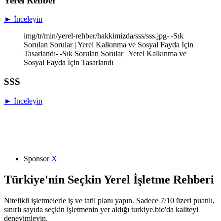
Yerel Rehber
► İnceleyin
img/tr/min/yerel-rehber/hakkimizda/sss/sss.jpg-|-Sık
Sorulan Sorular | Yerel Kalkınma ve Sosyal Fayda İçin
Tasarlandı-|-Sık Sorulan Sorular | Yerel Kalkınma ve
Sosyal Fayda İçin Tasarlandı
SSS
► İnceleyin
Sponsor
X
Türkiye'nin Seçkin Yerel İşletme Rehberi
Nitelikli işletmelerle iş ve tatil planı yapın. Sadece 7/10 üzeri puanlı,
sınırlı sayıda seçkin işletmenin yer aldığı turkiye.bio'da kaliteyi
deneyimleyin.