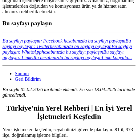
doğrudan işletmelere ulaşmasını sağlıyoruz. Amacımız, doğrulanmış
işletmelerden doğrudan ve komisyonsuz ürün ya da hizmet satın
almanıza rehberlik etmektir.
Bu sayfayı paylaşın
Bu sayfayı paylaşın: Facebook hesabınızda bu sayfayı paylaşın
Bu
sayfayı paylaşın: Twitterhesabınızda bu sayfayı paylaşın
Bu sayfayı
paylaşın: WhatsApphesabınızda bu sayfayı paylaşın
Bu sayfayı
paylaşın: LinkedIn hesabınızda bu sayfayı paylaşın
Linki kopyala...
Sunum
Geri Bildirim
Bu sayfa 05.02.2026 tarihinde eklendi. En son 18.04.2026 tarihinde
güncellendi.
Türkiye'nin Yerel Rehberi | En İyi Yerel
İşletmeleri Keşfedin
Yerel işletmeleri keşfedin, seyahatinizi güvenle planlayın. 81 il, 973
ilçe, doğrulanmış işletme bilgileri.