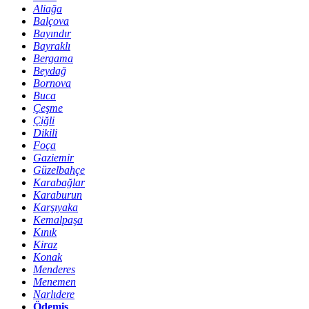
Aliağa
Balçova
Bayındır
Bayraklı
Bergama
Beydağ
Bornova
Buca
Çeşme
Çiğli
Dikili
Foça
Gaziemir
Güzelbahçe
Karabağlar
Karaburun
Karşıyaka
Kemalpaşa
Kınık
Kiraz
Konak
Menderes
Menemen
Narlıdere
Ödemiş