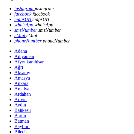
instagram
instagram
facebook
facebook
mapsUrl
mapsUrl
whatsApp
whatsApp
smsNumber
smsNumber
eMail
eMail
phoneNumber
phoneNumber
Adana
Adıyaman
Afyonkarahisar
Ağrı
Aksaray
Amasya
Ankara
Antalya
Ardahan
Artvin
Aydın
Balıkesir
Bartın
Batman
Bayburt
Bilecik