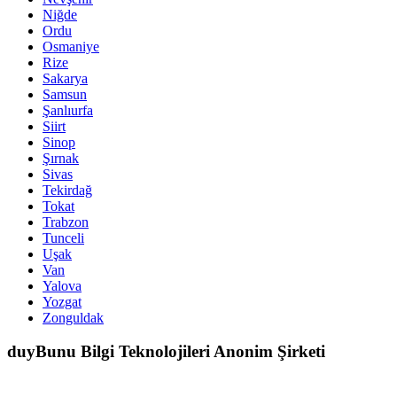
Niğde
Ordu
Osmaniye
Rize
Sakarya
Samsun
Şanlıurfa
Siirt
Sinop
Şırnak
Sivas
Tekirdağ
Tokat
Trabzon
Tunceli
Uşak
Van
Yalova
Yozgat
Zonguldak
duyBunu Bilgi Teknolojileri Anonim Şirketi