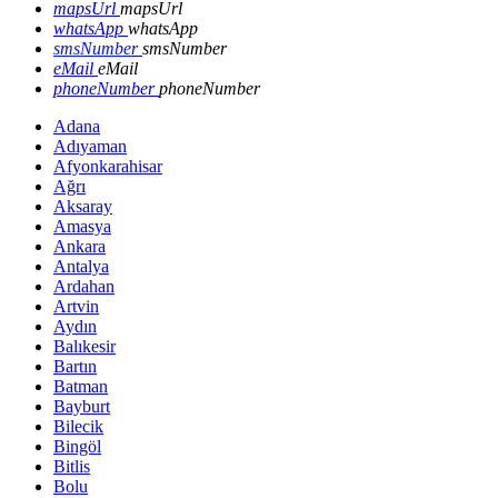
mapsUrl
mapsUrl
whatsApp
whatsApp
smsNumber
smsNumber
eMail
eMail
phoneNumber
phoneNumber
Adana
Adıyaman
Afyonkarahisar
Ağrı
Aksaray
Amasya
Ankara
Antalya
Ardahan
Artvin
Aydın
Balıkesir
Bartın
Batman
Bayburt
Bilecik
Bingöl
Bitlis
Bolu