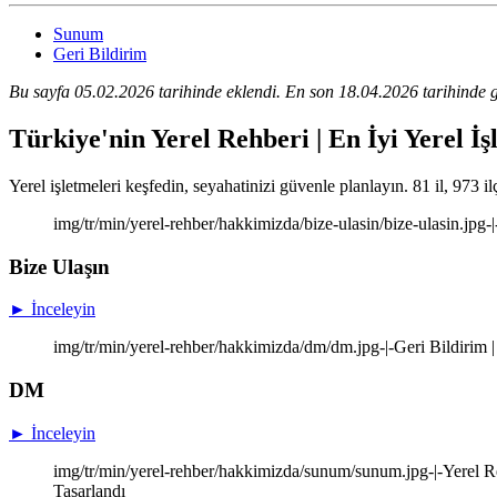
Sunum
Geri Bildirim
Bu sayfa 05.02.2026 tarihinde eklendi. En son 18.04.2026 tarihinde g
Türkiye'nin Yerel Rehberi | En İyi Yerel İş
Yerel işletmeleri keşfedin, seyahatinizi güvenle planlayın. 81 il, 973 il
img/tr/min/yerel-rehber/hakkimizda/bize-ulasin/bize-ulasin.jpg-
Bize Ulaşın
► İnceleyin
img/tr/min/yerel-rehber/hakkimizda/dm/dm.jpg-|-Geri Bildirim |
DM
► İnceleyin
img/tr/min/yerel-rehber/hakkimizda/sunum/sunum.jpg-|-Yerel Re
Tasarlandı