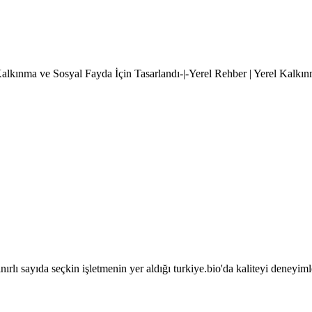
l Kalkınma ve Sosyal Fayda İçin Tasarlandı-|-Yerel Rehber | Yerel Kalkı
sınırlı sayıda seçkin işletmenin yer aldığı turkiye.bio'da kaliteyi deneyim