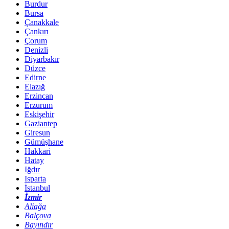
Burdur
Bursa
Çanakkale
Çankırı
Çorum
Denizli
Diyarbakır
Düzce
Edirne
Elazığ
Erzincan
Erzurum
Eskişehir
Gaziantep
Giresun
Gümüşhane
Hakkari
Hatay
Iğdır
Isparta
İstanbul
İzmir
Aliağa
Balçova
Bayındır