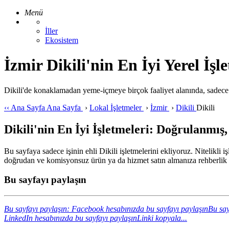
Menü
İller
Ekosistem
İzmir Dikili'nin En İyi Yerel İşl
Dikili'de konaklamadan yeme-içmeye birçok faaliyet alanında, sadece 
‹‹
Ana Sayfa
Ana Sayfa
›
Lokal İşletmeler
›
İzmir
›
Dikili
Dikili
Dikili'nin En İyi İşletmeleri: Doğrulanmış,
Bu sayfaya sadece işinin ehli Dikili işletmelerini ekliyoruz. Nitelikli 
doğrudan ve komisyonsuz ürün ya da hizmet satın almanıza rehberlik 
Bu sayfayı paylaşın
Bu sayfayı paylaşın: Facebook hesabınızda bu sayfayı paylaşın
Bu say
LinkedIn hesabınızda bu sayfayı paylaşın
Linki kopyala...