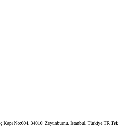
İç Kapı No:604,
34010
,
Zeytinburnu, İstanbul
,
Türkiye
TR
Tel: