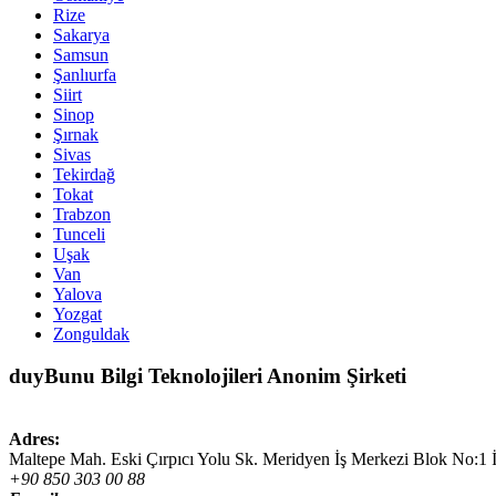
Rize
Sakarya
Samsun
Şanlıurfa
Siirt
Sinop
Şırnak
Sivas
Tekirdağ
Tokat
Trabzon
Tunceli
Uşak
Van
Yalova
Yozgat
Zonguldak
duyBunu Bilgi Teknolojileri Anonim Şirketi
Adres:
Maltepe Mah. Eski Çırpıcı Yolu Sk. Meridyen İş Merkezi Blok No:1 
+90 850 303 00 88