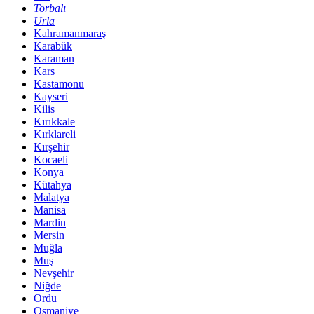
Torbalı
Urla
Kahramanmaraş
Karabük
Karaman
Kars
Kastamonu
Kayseri
Kilis
Kırıkkale
Kırklareli
Kırşehir
Kocaeli
Konya
Kütahya
Malatya
Manisa
Mardin
Mersin
Muğla
Muş
Nevşehir
Niğde
Ordu
Osmaniye