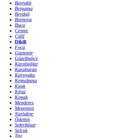
Bayraklı
Bergama
Beydağ
Bornova
Buca
Çeşme
Çiğli
Dikili
Foça
Gaziemir
Güzelbahçe
Karabağlar
Karaburun
Karşıyaka
Kemalpaşa
Kınık
Kiraz
Konak
Menderes
Menemen
Narlıdere
Ödemiş
Seferihisar
Selçuk
Tire