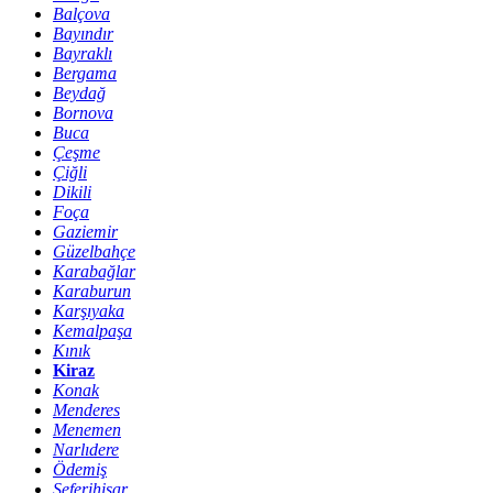
Balçova
Bayındır
Bayraklı
Bergama
Beydağ
Bornova
Buca
Çeşme
Çiğli
Dikili
Foça
Gaziemir
Güzelbahçe
Karabağlar
Karaburun
Karşıyaka
Kemalpaşa
Kınık
Kiraz
Konak
Menderes
Menemen
Narlıdere
Ödemiş
Seferihisar