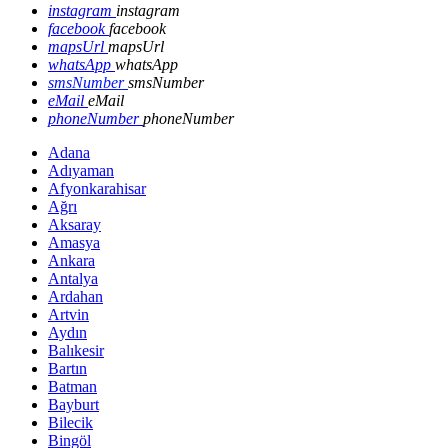
instagram
instagram
facebook
facebook
mapsUrl
mapsUrl
whatsApp
whatsApp
smsNumber
smsNumber
eMail
eMail
phoneNumber
phoneNumber
Adana
Adıyaman
Afyonkarahisar
Ağrı
Aksaray
Amasya
Ankara
Antalya
Ardahan
Artvin
Aydın
Balıkesir
Bartın
Batman
Bayburt
Bilecik
Bingöl