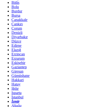
Bitlis
Bolu
Burdur
Bursa
Çanakkale
Çankırı
Çorum
Denizli
Diyarbakır
Düzce
Edirne
Elazığ
Erzincan
Erzurum
Eskişehir
Gaziantep
Giresun
Gümüşhane
Hakkari
Hatay
Iğdır
Isparta
İstanbul
İzmir
Aliağa