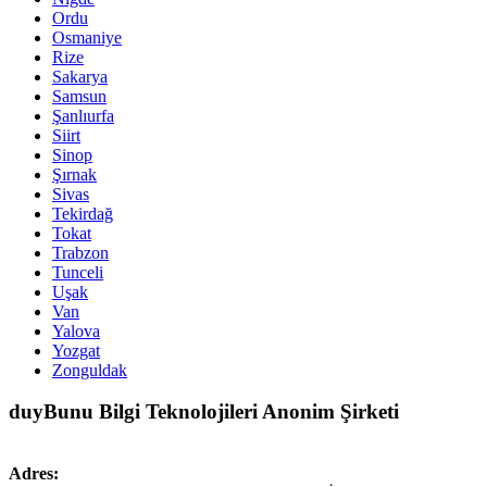
Ordu
Osmaniye
Rize
Sakarya
Samsun
Şanlıurfa
Siirt
Sinop
Şırnak
Sivas
Tekirdağ
Tokat
Trabzon
Tunceli
Uşak
Van
Yalova
Yozgat
Zonguldak
duyBunu Bilgi Teknolojileri Anonim Şirketi
Adres: