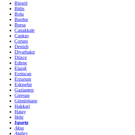
Bingöl
Bitlis
Bolu
Burdur
Bursa
Çanakkale
Çankırı
Çorum
Denizli
Diyarbakır
Düzce
Edirne
Elazığ
Erzincan
Erzurum
Eskişehir
Gaziantep
Giresun
Gümüşhane
Hakkari
Hatay
Iğdır
Isparta
Aksu
Atabey