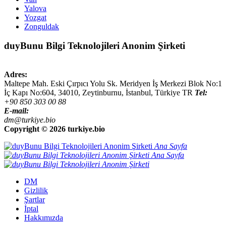
Yalova
Yozgat
Zonguldak
duyBunu Bilgi Teknolojileri Anonim Şirketi
Adres:
Maltepe Mah. Eski Çırpıcı Yolu Sk. Meridyen İş Merkezi Blok No:1
İç Kapı No:604,
34010
,
Zeytinburnu, İstanbul
,
Türkiye
TR
Tel:
+90 850 303 00 88
E-mail:
dm@turkiye.bio
Copyright ©
2026 turkiye.bio
Ana Sayfa
Ana Sayfa
DM
Gizlilik
Şartlar
İptal
Hakkımızda