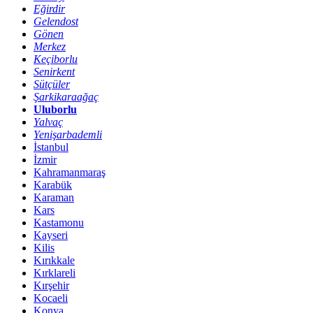
Eğirdir
Gelendost
Gönen
Merkez
Keçiborlu
Senirkent
Sütçüler
Şarkikaraağaç
Uluborlu
Yalvaç
Yenişarbademli
İstanbul
İzmir
Kahramanmaraş
Karabük
Karaman
Kars
Kastamonu
Kayseri
Kilis
Kırıkkale
Kırklareli
Kırşehir
Kocaeli
Konya