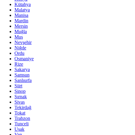
Kütahya
Malatya
Manisa
Mardin
Mersin
Muğla
Muş
Nevşehir
Niğde
Ordu
Osmaniye
Rize
Sakarya
Samsun
Şanlıurfa
Siirt
Sinop
Şırnak
Sivas
Tekirdağ
Tokat
Trabzon
Tunceli
Uşak
Van