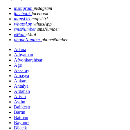
instagram
instagram
facebook
facebook
mapsUrl
mapsUrl
whatsApp
whatsApp
smsNumber
smsNumber
eMail
eMail
phoneNumber
phoneNumber
Adana
Adıyaman
Afyonkarahisar
Ağrı
Aksaray
Amasya
Ankara
Antalya
Ardahan
Artvin
Aydın
Balıkesir
Bartın
Batman
Bayburt
Bilecik