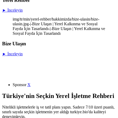
Yerel Rehber
► İnceleyin
img/tr/min/yerel-rehber/hakkimizda/bize-ulasin/bize-
ulasin.jpg-|-Bize Ulaşın | Yerel Kalkınma ve Sosyal
Fayda İçin Tasarlandı-|-Bize Ulaşın | Yerel Kalkınma ve
Sosyal Fayda İçin Tasarlandı
Bize Ulaşın
► İnceleyin
Sponsor
X
Türkiye'nin Seçkin Yerel İşletme Rehberi
Nitelikli işletmelerle iş ve tatil planı yapın. Sadece 7/10 üzeri puanlı,
sınırlı sayıda seçkin işletmenin yer aldığı turkiye.bio'da kaliteyi
deneyimleyin.