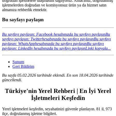
doğrudan işletmelere ulaşmasını sağlıyoruz. Amacımız, doğrulanmış
işletmelerden doğrudan ve komisyonsuz ürün ya da hizmet satın
almanıza rehberlik etmektir.
Bu sayfayı paylaşın
Bu sayfayı paylaşın: Facebook hesabınızda bu sayfayı paylaşın
Bu
sayfayı paylaşın: Twitterhesabınızda bu sayfayı paylaşın
Bu sayfayı
paylaşın: WhatsApphesabınızda bu sayfayı paylaşın
Bu sayfayı
paylaşın: LinkedIn hesabınızda bu sayfayı paylaşın
Linki kopyala...
Sunum
Geri Bildirim
Bu sayfa 05.02.2026 tarihinde eklendi. En son 18.04.2026 tarihinde
güncellendi.
Türkiye'nin Yerel Rehberi | En İyi Yerel
İşletmeleri Keşfedin
Yerel işletmeleri keşfedin, seyahatinizi güvenle planlayın. 81 il, 973
ilçe, doğrulanmış işletme bilgileri.