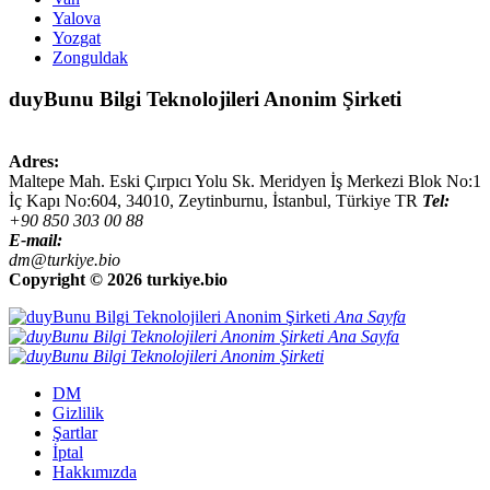
Yalova
Yozgat
Zonguldak
duyBunu Bilgi Teknolojileri Anonim Şirketi
Adres:
Maltepe Mah. Eski Çırpıcı Yolu Sk. Meridyen İş Merkezi Blok No:1
İç Kapı No:604,
34010
,
Zeytinburnu, İstanbul
,
Türkiye
TR
Tel:
+90 850 303 00 88
E-mail:
dm@turkiye.bio
Copyright ©
2026 turkiye.bio
Ana Sayfa
Ana Sayfa
DM
Gizlilik
Şartlar
İptal
Hakkımızda