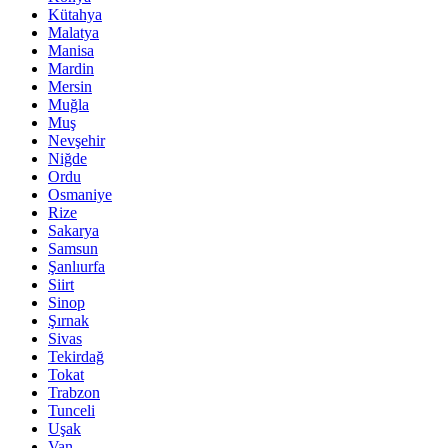
Kütahya
Malatya
Manisa
Mardin
Mersin
Muğla
Muş
Nevşehir
Niğde
Ordu
Osmaniye
Rize
Sakarya
Samsun
Şanlıurfa
Siirt
Sinop
Şırnak
Sivas
Tekirdağ
Tokat
Trabzon
Tunceli
Uşak
Van