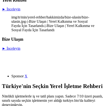
Yerel Rehber
► İnceleyin
img/tr/min/yerel-rehber/hakkimizda/bize-ulasin/bize-
ulasin.jpg-|-Bize Ulaşın | Yerel Kalkınma ve Sosyal
Fayda İçin Tasarlandı-|-Bize Ulaşın | Yerel Kalkınma ve
Sosyal Fayda İçin Tasarlandı
Bize Ulaşın
► İnceleyin
Sponsor
X
Türkiye'nin Seçkin Yerel İşletme Rehberi
Nitelikli işletmelerle iş ve tatil planı yapın. Sadece 7/10 üzeri puanlı,
sınırlı sayıda seçkin işletmenin yer aldığı turkiye.bio'da kaliteyi
deneyimleyin.