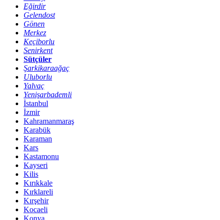
Eğirdir
Gelendost
Gönen
Merkez
Keçiborlu
Senirkent
Sütçüler
Şarkikaraağaç
Uluborlu
Yalvaç
Yenişarbademli
İstanbul
İzmir
Kahramanmaraş
Karabük
Karaman
Kars
Kastamonu
Kayseri
Kilis
Kırıkkale
Kırklareli
Kırşehir
Kocaeli
Konya