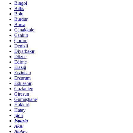
Bingöl
Bitlis
Bolu
Burdur
Bursa
Çanakkale
Çankırı
Çorum
Denizli
Diyarbakır
Düzce
Edirne
Elazığ
Erzincan
Erzurum
Eskişehir
Gaziantep
Giresun
Gümüşhane
Hakkari
Hatay
Iğdır
Isparta
Aksu
Atabey