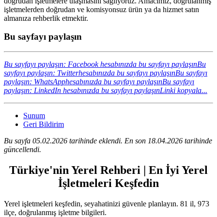
doğrudan işletmelere ulaşmasını sağlıyoruz. Amacımız, doğrulanmış
işletmelerden doğrudan ve komisyonsuz ürün ya da hizmet satın
almanıza rehberlik etmektir.
Bu sayfayı paylaşın
Bu sayfayı paylaşın: Facebook hesabınızda bu sayfayı paylaşın
Bu
sayfayı paylaşın: Twitterhesabınızda bu sayfayı paylaşın
Bu sayfayı
paylaşın: WhatsApphesabınızda bu sayfayı paylaşın
Bu sayfayı
paylaşın: LinkedIn hesabınızda bu sayfayı paylaşın
Linki kopyala...
Sunum
Geri Bildirim
Bu sayfa 05.02.2026 tarihinde eklendi. En son 18.04.2026 tarihinde
güncellendi.
Türkiye'nin Yerel Rehberi | En İyi Yerel
İşletmeleri Keşfedin
Yerel işletmeleri keşfedin, seyahatinizi güvenle planlayın. 81 il, 973
ilçe, doğrulanmış işletme bilgileri.