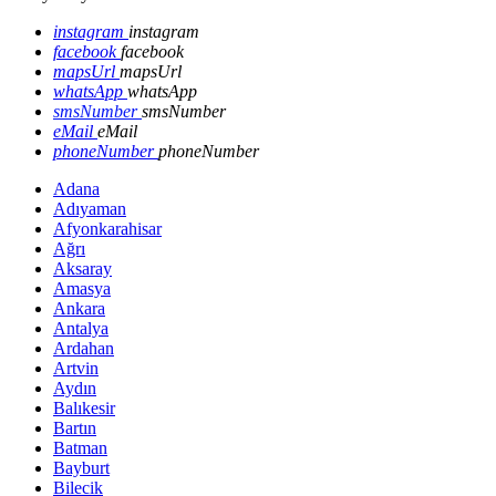
instagram
instagram
facebook
facebook
mapsUrl
mapsUrl
whatsApp
whatsApp
smsNumber
smsNumber
eMail
eMail
phoneNumber
phoneNumber
Adana
Adıyaman
Afyonkarahisar
Ağrı
Aksaray
Amasya
Ankara
Antalya
Ardahan
Artvin
Aydın
Balıkesir
Bartın
Batman
Bayburt
Bilecik