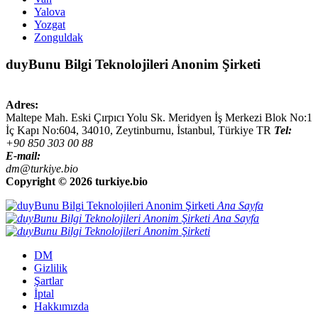
Yalova
Yozgat
Zonguldak
duyBunu Bilgi Teknolojileri Anonim Şirketi
Adres:
Maltepe Mah. Eski Çırpıcı Yolu Sk. Meridyen İş Merkezi Blok No:1
İç Kapı No:604,
34010
,
Zeytinburnu, İstanbul
,
Türkiye
TR
Tel:
+90 850 303 00 88
E-mail:
dm@turkiye.bio
Copyright ©
2026 turkiye.bio
Ana Sayfa
Ana Sayfa
DM
Gizlilik
Şartlar
İptal
Hakkımızda