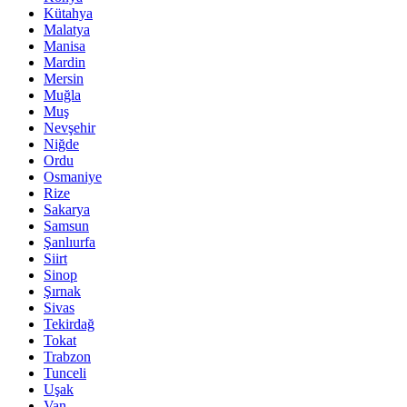
Kütahya
Malatya
Manisa
Mardin
Mersin
Muğla
Muş
Nevşehir
Niğde
Ordu
Osmaniye
Rize
Sakarya
Samsun
Şanlıurfa
Siirt
Sinop
Şırnak
Sivas
Tekirdağ
Tokat
Trabzon
Tunceli
Uşak
Van