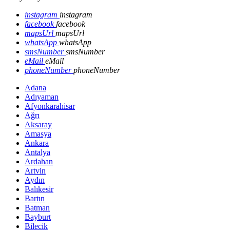
instagram
instagram
facebook
facebook
mapsUrl
mapsUrl
whatsApp
whatsApp
smsNumber
smsNumber
eMail
eMail
phoneNumber
phoneNumber
Adana
Adıyaman
Afyonkarahisar
Ağrı
Aksaray
Amasya
Ankara
Antalya
Ardahan
Artvin
Aydın
Balıkesir
Bartın
Batman
Bayburt
Bilecik