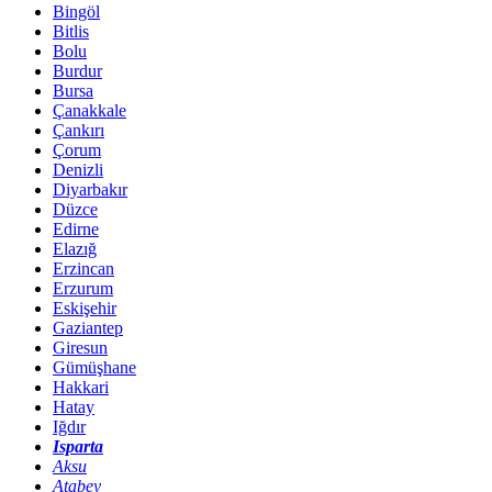
Bingöl
Bitlis
Bolu
Burdur
Bursa
Çanakkale
Çankırı
Çorum
Denizli
Diyarbakır
Düzce
Edirne
Elazığ
Erzincan
Erzurum
Eskişehir
Gaziantep
Giresun
Gümüşhane
Hakkari
Hatay
Iğdır
Isparta
Aksu
Atabey