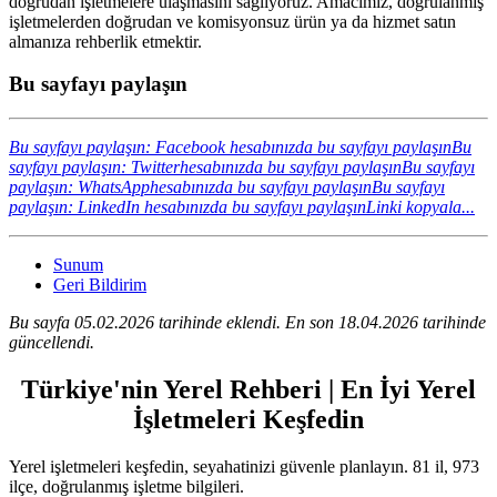
doğrudan işletmelere ulaşmasını sağlıyoruz. Amacımız, doğrulanmış
işletmelerden doğrudan ve komisyonsuz ürün ya da hizmet satın
almanıza rehberlik etmektir.
Bu sayfayı paylaşın
Bu sayfayı paylaşın: Facebook hesabınızda bu sayfayı paylaşın
Bu
sayfayı paylaşın: Twitterhesabınızda bu sayfayı paylaşın
Bu sayfayı
paylaşın: WhatsApphesabınızda bu sayfayı paylaşın
Bu sayfayı
paylaşın: LinkedIn hesabınızda bu sayfayı paylaşın
Linki kopyala...
Sunum
Geri Bildirim
Bu sayfa 05.02.2026 tarihinde eklendi. En son 18.04.2026 tarihinde
güncellendi.
Türkiye'nin Yerel Rehberi | En İyi Yerel
İşletmeleri Keşfedin
Yerel işletmeleri keşfedin, seyahatinizi güvenle planlayın. 81 il, 973
ilçe, doğrulanmış işletme bilgileri.