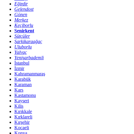
Eğirdir
Gelendost
Gönen
Merkez
Keçiborlu
Senirkent
Sütçüler
Şarkikaraağaç
Uluborlu
Yalvaç
Yenişarbademli
İstanbul
İzmir
Kahramanmaraş
Karabük
Karaman
Kars
Kastamonu
Kayseri
Kilis
Kırıkkale
Kırklareli
Kırşehir
Kocaeli
Konya