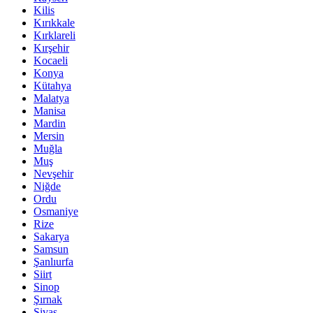
Kilis
Kırıkkale
Kırklareli
Kırşehir
Kocaeli
Konya
Kütahya
Malatya
Manisa
Mardin
Mersin
Muğla
Muş
Nevşehir
Niğde
Ordu
Osmaniye
Rize
Sakarya
Samsun
Şanlıurfa
Siirt
Sinop
Şırnak
Sivas