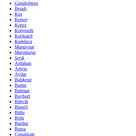
Gündoğmuş
İbradı
Kaş
Kemer
Kepez
Konyaaltı
Korkuteli
Kumluca
Manavgat
Muratpaşa
Serik
Ardahan
Artvin
Aydın
Balıkesir
Bartın
Batman
Bayburt
Bilecik
Bingöl
Bitlis
Bolu
Burdur
Bursa
Çanakkale