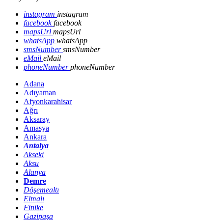
instagram
instagram
facebook
facebook
mapsUrl
mapsUrl
whatsApp
whatsApp
smsNumber
smsNumber
eMail
eMail
phoneNumber
phoneNumber
Adana
Adıyaman
Afyonkarahisar
Ağrı
Aksaray
Amasya
Ankara
Antalya
Akseki
Aksu
Alanya
Demre
Döşemealtı
Elmalı
Finike
Gazipaşa