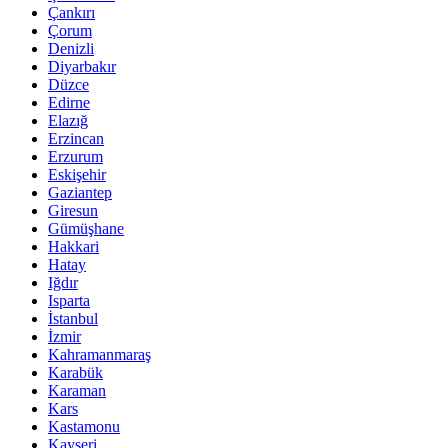
Çankırı
Çorum
Denizli
Diyarbakır
Düzce
Edirne
Elazığ
Erzincan
Erzurum
Eskişehir
Gaziantep
Giresun
Gümüşhane
Hakkari
Hatay
Iğdır
Isparta
İstanbul
İzmir
Kahramanmaraş
Karabük
Karaman
Kars
Kastamonu
Kayseri