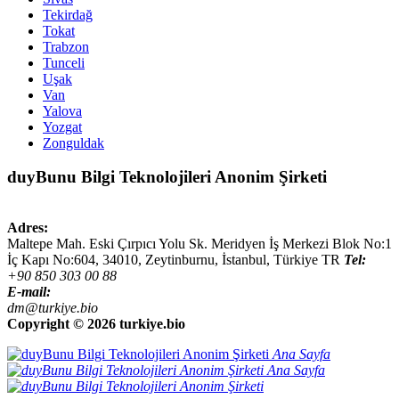
Tekirdağ
Tokat
Trabzon
Tunceli
Uşak
Van
Yalova
Yozgat
Zonguldak
duyBunu Bilgi Teknolojileri Anonim Şirketi
Adres:
Maltepe Mah. Eski Çırpıcı Yolu Sk. Meridyen İş Merkezi Blok No:1
İç Kapı No:604,
34010
,
Zeytinburnu, İstanbul
,
Türkiye
TR
Tel:
+90 850 303 00 88
E-mail:
dm@turkiye.bio
Copyright ©
2026 turkiye.bio
Ana Sayfa
Ana Sayfa