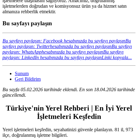
işletmelere ulaşmasını sağlıyoruz. Amacımız, doğrulanmış
işletmelerden doğrudan ve komisyonsuz ürün ya da hizmet satın
almanıza rehberlik etmektir.
Bu sayfayı paylaşın
Bu sayfayı paylaşın: Facebook hesabınızda bu sayfayı paylaşın
Bu
sayfayı paylaşın: Twitterhesabınızda bu sayfayı paylaşın
Bu sayfayı
paylaşın: WhatsApphesabınızda bu sayfayı paylaşın
Bu sayfayı
paylaşın: LinkedIn hesabınızda bu sayfayı paylaşın
Linki kopyala...
Sunum
Geri Bildirim
Bu sayfa 05.02.2026 tarihinde eklendi. En son 18.04.2026 tarihinde
güncellendi.
Türkiye'nin Yerel Rehberi | En İyi Yerel
İşletmeleri Keşfedin
Yerel işletmeleri keşfedin, seyahatinizi güvenle planlayın. 81 il, 973
ilçe, doğrulanmış işletme bilgileri.