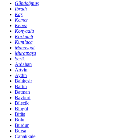
Gündoğmuş
İbradı
Kaş
Kemer
Kepez
Konyaaltı
Korkuteli
Kumluca
Manavgat
Muratpaşa
Serik
Ardahan
Artvin
Aydın
Balıkesir
Bartın
Batman
Bayburt
Bilecik
Bingöl
Bitlis
Bolu
Burdur
Bursa
Çanakkale