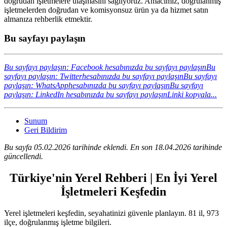
doğrudan işletmelere ulaşmasını sağlıyoruz. Amacımız, doğrulanmış
işletmelerden doğrudan ve komisyonsuz ürün ya da hizmet satın
almanıza rehberlik etmektir.
Bu sayfayı paylaşın
Bu sayfayı paylaşın: Facebook hesabınızda bu sayfayı paylaşın
Bu
sayfayı paylaşın: Twitterhesabınızda bu sayfayı paylaşın
Bu sayfayı
paylaşın: WhatsApphesabınızda bu sayfayı paylaşın
Bu sayfayı
paylaşın: LinkedIn hesabınızda bu sayfayı paylaşın
Linki kopyala...
Sunum
Geri Bildirim
Bu sayfa 05.02.2026 tarihinde eklendi. En son 18.04.2026 tarihinde
güncellendi.
Türkiye'nin Yerel Rehberi | En İyi Yerel
İşletmeleri Keşfedin
Yerel işletmeleri keşfedin, seyahatinizi güvenle planlayın. 81 il, 973
ilçe, doğrulanmış işletme bilgileri.