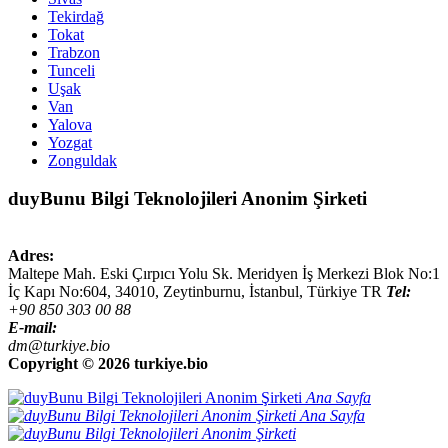
Tekirdağ
Tokat
Trabzon
Tunceli
Uşak
Van
Yalova
Yozgat
Zonguldak
duyBunu Bilgi Teknolojileri Anonim Şirketi
Adres:
Maltepe Mah. Eski Çırpıcı Yolu Sk. Meridyen İş Merkezi Blok No:1
İç Kapı No:604,
34010
,
Zeytinburnu, İstanbul
,
Türkiye
TR
Tel:
+90 850 303 00 88
E-mail:
dm@turkiye.bio
Copyright ©
2026 turkiye.bio
Ana Sayfa
Ana Sayfa