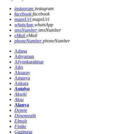
instagram
instagram
facebook
facebook
mapsUrl
mapsUrl
whatsApp
whatsApp
smsNumber
smsNumber
eMail
eMail
phoneNumber
phoneNumber
Adana
Adıyaman
Afyonkarahisar
Ağrı
Aksaray
Amasya
Ankara
Antalya
Akseki
Aksu
Alanya
Demre
Döşemealtı
Elmalı
Finike
Gazipaşa