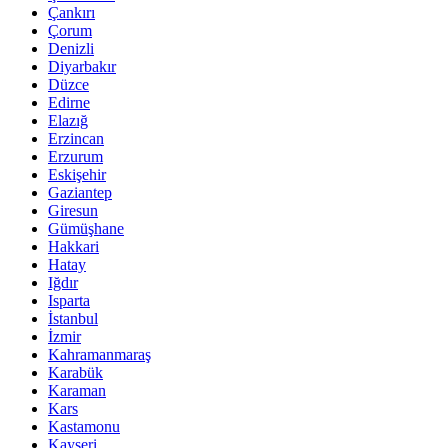
Çankırı
Çorum
Denizli
Diyarbakır
Düzce
Edirne
Elazığ
Erzincan
Erzurum
Eskişehir
Gaziantep
Giresun
Gümüşhane
Hakkari
Hatay
Iğdır
Isparta
İstanbul
İzmir
Kahramanmaraş
Karabük
Karaman
Kars
Kastamonu
Kayseri