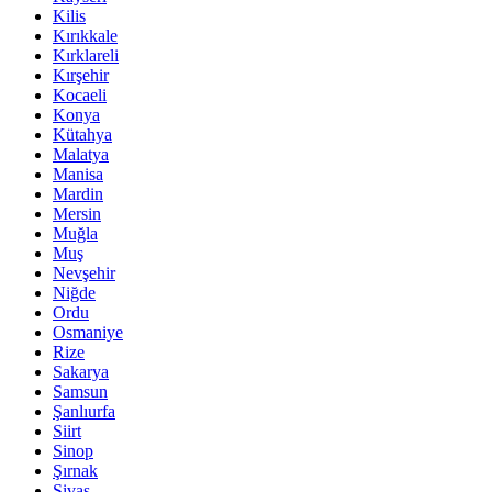
Kilis
Kırıkkale
Kırklareli
Kırşehir
Kocaeli
Konya
Kütahya
Malatya
Manisa
Mardin
Mersin
Muğla
Muş
Nevşehir
Niğde
Ordu
Osmaniye
Rize
Sakarya
Samsun
Şanlıurfa
Siirt
Sinop
Şırnak
Sivas