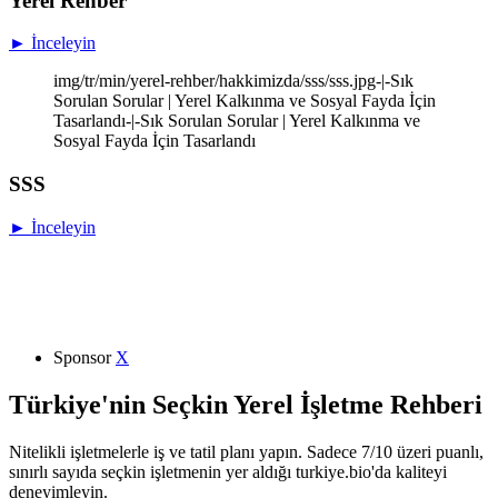
Yerel Rehber
► İnceleyin
img/tr/min/yerel-rehber/hakkimizda/sss/sss.jpg-|-Sık
Sorulan Sorular | Yerel Kalkınma ve Sosyal Fayda İçin
Tasarlandı-|-Sık Sorulan Sorular | Yerel Kalkınma ve
Sosyal Fayda İçin Tasarlandı
SSS
► İnceleyin
Sponsor
X
Türkiye'nin Seçkin Yerel İşletme Rehberi
Nitelikli işletmelerle iş ve tatil planı yapın. Sadece 7/10 üzeri puanlı,
sınırlı sayıda seçkin işletmenin yer aldığı turkiye.bio'da kaliteyi
deneyimleyin.