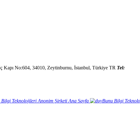
İç Kapı No:604,
34010
,
Zeytinburnu, İstanbul
,
Türkiye
TR
Tel:
Ana Sayfa