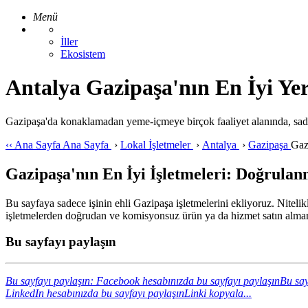
Menü
İller
Ekosistem
Antalya Gazipaşa'nın En İyi Yere
Gazipaşa'da konaklamadan yeme-içmeye birçok faaliyet alanında, sade
‹‹
Ana Sayfa
Ana Sayfa
›
Lokal İşletmeler
›
Antalya
›
Gazipaşa
Gaz
Gazipaşa'nın En İyi İşletmeleri: Doğrulanm
Bu sayfaya sadece işinin ehli Gazipaşa işletmelerini ekliyoruz. Nitelik
işletmelerden doğrudan ve komisyonsuz ürün ya da hizmet satın almanı
Bu sayfayı paylaşın
Bu sayfayı paylaşın: Facebook hesabınızda bu sayfayı paylaşın
Bu say
LinkedIn hesabınızda bu sayfayı paylaşın
Linki kopyala...