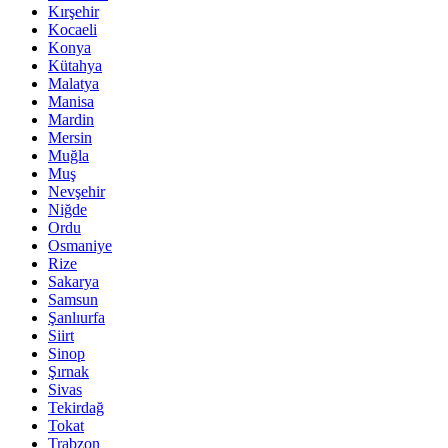
Kırşehir
Kocaeli
Konya
Kütahya
Malatya
Manisa
Mardin
Mersin
Muğla
Muş
Nevşehir
Niğde
Ordu
Osmaniye
Rize
Sakarya
Samsun
Şanlıurfa
Siirt
Sinop
Şırnak
Sivas
Tekirdağ
Tokat
Trabzon