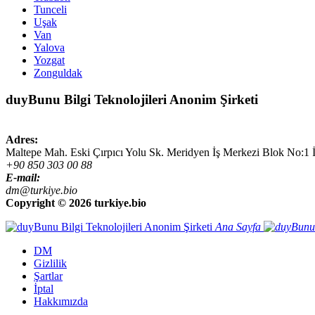
Tunceli
Uşak
Van
Yalova
Yozgat
Zonguldak
duyBunu Bilgi Teknolojileri Anonim Şirketi
Adres:
Maltepe Mah. Eski Çırpıcı Yolu Sk. Meridyen İş Merkezi Blok No:1 
+90 850 303 00 88
E-mail:
dm@turkiye.bio
Copyright ©
2026 turkiye.bio
Ana Sayfa
DM
Gizlilik
Şartlar
İptal
Hakkımızda