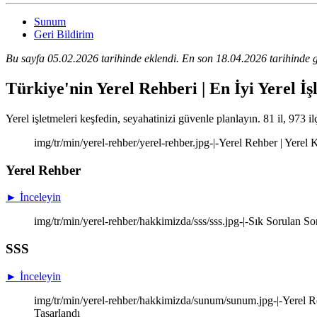
Sunum
Geri Bildirim
Bu sayfa 05.02.2026 tarihinde eklendi. En son 18.04.2026 tarihinde g
Türkiye'nin Yerel Rehberi | En İyi Yerel İş
Yerel işletmeleri keşfedin, seyahatinizi güvenle planlayın. 81 il, 973 il
img/tr/min/yerel-rehber/yerel-rehber.jpg-|-Yerel Rehber | Yere
Yerel Rehber
► İnceleyin
img/tr/min/yerel-rehber/hakkimizda/sss/sss.jpg-|-Sık Sorulan So
SSS
► İnceleyin
img/tr/min/yerel-rehber/hakkimizda/sunum/sunum.jpg-|-Yerel Re
Tasarlandı