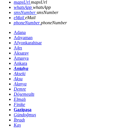
mapsUrl
mapsUrl
whatsApp
whatsApp
smsNumber
smsNumber
eMail
eMail
phoneNumber
phoneNumber
Adana
Adıyaman
Afyonkarahisar
Ağrı
Aksaray
Amasya
Ankara
Antalya
Akseki
Aksu
Alanya
Demre
Döşemealtı
Elmalı
Finike
Gazipaşa
Gündoğmuş
İbradı
Kaş