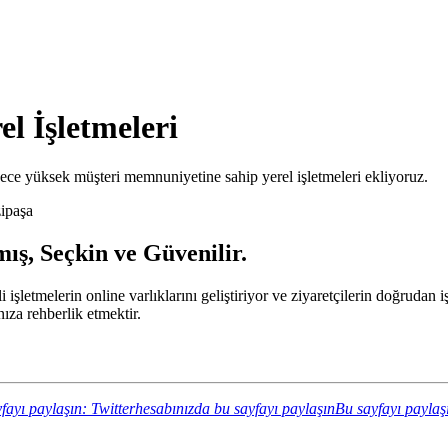
l İşletmeleri
ce yüksek müşteri memnuniyetine sahip yerel işletmeleri ekliyoruz.
ipaşa
ış, Seçkin ve Güvenilir.
li işletmelerin online varlıklarını geliştiriyor ve ziyaretçilerin doğrud
za rehberlik etmektir.
fayı paylaşın: Twitterhesabınızda bu sayfayı paylaşın
Bu sayfayı paylaş