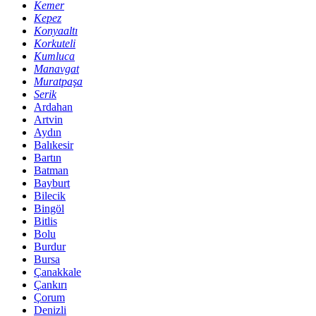
Kemer
Kepez
Konyaaltı
Korkuteli
Kumluca
Manavgat
Muratpaşa
Serik
Ardahan
Artvin
Aydın
Balıkesir
Bartın
Batman
Bayburt
Bilecik
Bingöl
Bitlis
Bolu
Burdur
Bursa
Çanakkale
Çankırı
Çorum
Denizli