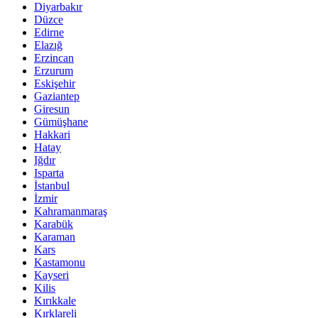
Diyarbakır
Düzce
Edirne
Elazığ
Erzincan
Erzurum
Eskişehir
Gaziantep
Giresun
Gümüşhane
Hakkari
Hatay
Iğdır
Isparta
İstanbul
İzmir
Kahramanmaraş
Karabük
Karaman
Kars
Kastamonu
Kayseri
Kilis
Kırıkkale
Kırklareli