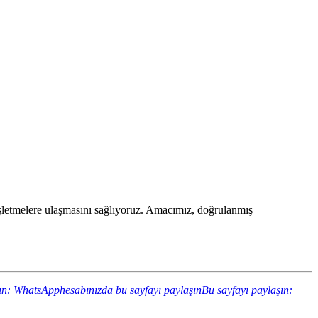
an işletmelere ulaşmasını sağlıyoruz. Amacımız, doğrulanmış
ın: WhatsApphesabınızda bu sayfayı paylaşın
Bu sayfayı paylaşın: