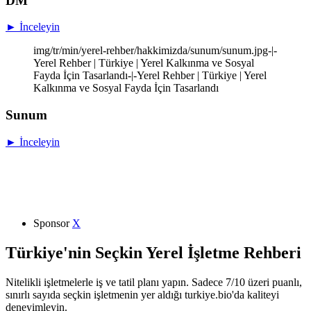
DM
► İnceleyin
img/tr/min/yerel-rehber/hakkimizda/sunum/sunum.jpg-|-
Yerel Rehber | Türkiye | Yerel Kalkınma ve Sosyal
Fayda İçin Tasarlandı-|-Yerel Rehber | Türkiye | Yerel
Kalkınma ve Sosyal Fayda İçin Tasarlandı
Sunum
► İnceleyin
Sponsor
X
Türkiye'nin Seçkin Yerel İşletme Rehberi
Nitelikli işletmelerle iş ve tatil planı yapın. Sadece 7/10 üzeri puanlı,
sınırlı sayıda seçkin işletmenin yer aldığı turkiye.bio'da kaliteyi
deneyimleyin.