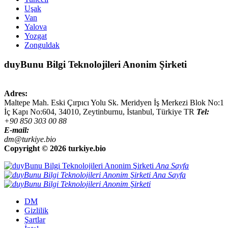
Uşak
Van
Yalova
Yozgat
Zonguldak
duyBunu Bilgi Teknolojileri Anonim Şirketi
Adres:
Maltepe Mah. Eski Çırpıcı Yolu Sk. Meridyen İş Merkezi Blok No:1
İç Kapı No:604,
34010
,
Zeytinburnu, İstanbul
,
Türkiye
TR
Tel:
+90 850 303 00 88
E-mail:
dm@turkiye.bio
Copyright ©
2026 turkiye.bio
Ana Sayfa
Ana Sayfa
DM
Gizlilik
Şartlar