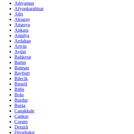
Adıyaman
Afyonkarahisar
Ağrı
Aksaray
Amasya
Ankara
Antalya
Ardahan
Artvin
Aydın
Balıkesir
Bartın
Batman
Bayburt
Bilecik
Bingöl
Bitlis
Bolu
Burdur
Bursa
Çanakkale
Çankırı
Çorum
Denizli
Diyarbakır