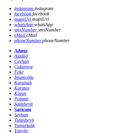
instagram
instagram
facebook
facebook
mapsUrl
mapsUrl
whatsApp
whatsApp
smsNumber
smsNumber
eMail
eMail
phoneNumber
phoneNumber
Adana
Aladağ
Ceyhan
Çukurova
Feke
İmamoğlu
Karaisalı
Karataş
Kozan
Pozantı
Saimbeyli
Sarıçam
Seyhan
Tufanbeyli
Yumurtalık
Yüreğir