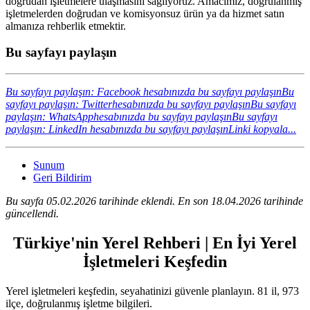
doğrudan işletmelere ulaşmasını sağlıyoruz. Amacımız, doğrulanmış
işletmelerden doğrudan ve komisyonsuz ürün ya da hizmet satın
almanıza rehberlik etmektir.
Bu sayfayı paylaşın
Bu sayfayı paylaşın: Facebook hesabınızda bu sayfayı paylaşın
Bu
sayfayı paylaşın: Twitterhesabınızda bu sayfayı paylaşın
Bu sayfayı
paylaşın: WhatsApphesabınızda bu sayfayı paylaşın
Bu sayfayı
paylaşın: LinkedIn hesabınızda bu sayfayı paylaşın
Linki kopyala...
Sunum
Geri Bildirim
Bu sayfa 05.02.2026 tarihinde eklendi. En son 18.04.2026 tarihinde
güncellendi.
Türkiye'nin Yerel Rehberi | En İyi Yerel
İşletmeleri Keşfedin
Yerel işletmeleri keşfedin, seyahatinizi güvenle planlayın. 81 il, 973
ilçe, doğrulanmış işletme bilgileri.