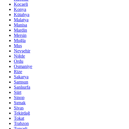
Kocaeli
Konya
Kütahya
Malatya
Manisa
Mardin
Mersin
Muğla
Muş
Nevşehir
Niğde
Ordu
Osmaniye
Rize
Sakarya
Samsun
Şanlıurfa
Siirt
Sinop
Şırnak
Sivas
Tekirdağ
Tokat
Trabzon
Tunceli