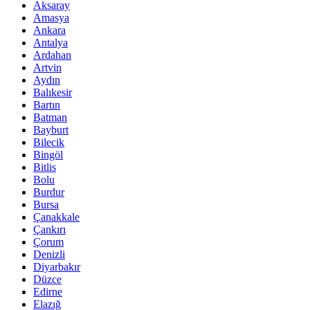
Aksaray
Amasya
Ankara
Antalya
Ardahan
Artvin
Aydın
Balıkesir
Bartın
Batman
Bayburt
Bilecik
Bingöl
Bitlis
Bolu
Burdur
Bursa
Çanakkale
Çankırı
Çorum
Denizli
Diyarbakır
Düzce
Edirne
Elazığ