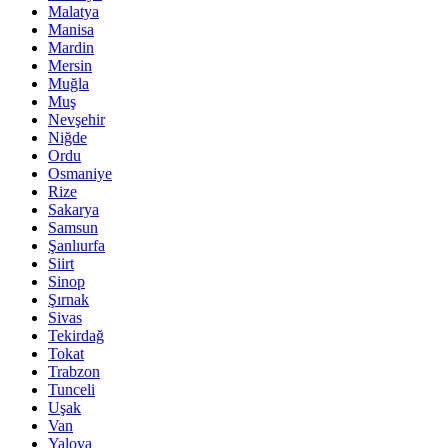
Malatya
Manisa
Mardin
Mersin
Muğla
Muş
Nevşehir
Niğde
Ordu
Osmaniye
Rize
Sakarya
Samsun
Şanlıurfa
Siirt
Sinop
Şırnak
Sivas
Tekirdağ
Tokat
Trabzon
Tunceli
Uşak
Van
Yalova