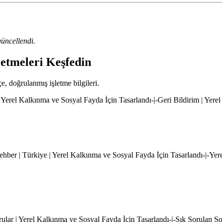
üncellendi.
letmeleri Keşfedin
çe, doğrulanmış işletme bilgileri.
 Yerel Kalkınma ve Sosyal Fayda İçin Tasarlandı-|-Geri Bildirim | Yere
hber | Türkiye | Yerel Kalkınma ve Sosyal Fayda İçin Tasarlandı-|-Yer
rular | Yerel Kalkınma ve Sosyal Fayda İçin Tasarlandı-|-Sık Sorulan S