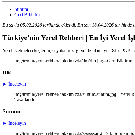
Sunum
Geri Bildirim
Bu sayfa 05.02.2026 tarihinde eklendi. En son 18.04.2026 tarihinde g
Türkiye'nin Yerel Rehberi | En İyi Yerel İş
Yerel işletmeleri keşfedin, seyahatinizi güvenle planlayın. 81 il, 973 il
img/tr/min/yerel-rehber/hakkimizda/dm/dm.jpg-|-Geri Bildirim |
DM
► İnceleyin
img/tr/min/yerel-rehber/hakkimizda/sunum/sunum.jpg-|-Yerel Re
Tasarlandı
Sunum
► İnceleyin
img/tr/min/yerel-rehber/hakkimizda/sss/sss.jpg-|-Sık Sorulan So