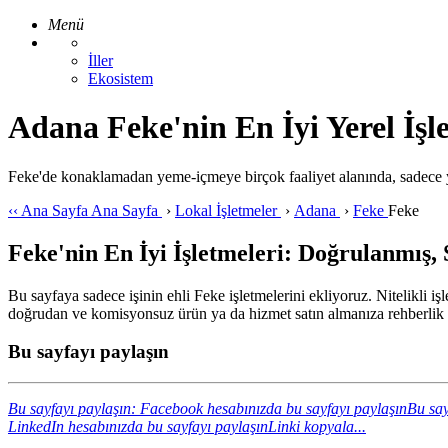
Menü
İller
Ekosistem
Adana Feke'nin En İyi Yerel İşl
Feke'de konaklamadan yeme-içmeye birçok faaliyet alanında, sadece y
‹‹
Ana Sayfa
Ana Sayfa
›
Lokal İşletmeler
›
Adana
›
Feke
Feke
Feke'nin En İyi İşletmeleri: Doğrulanmış, 
Bu sayfaya sadece işinin ehli Feke işletmelerini ekliyoruz. Nitelikli i
doğrudan ve komisyonsuz ürün ya da hizmet satın almanıza rehberlik 
Bu sayfayı paylaşın
Bu sayfayı paylaşın: Facebook hesabınızda bu sayfayı paylaşın
Bu say
LinkedIn hesabınızda bu sayfayı paylaşın
Linki kopyala...