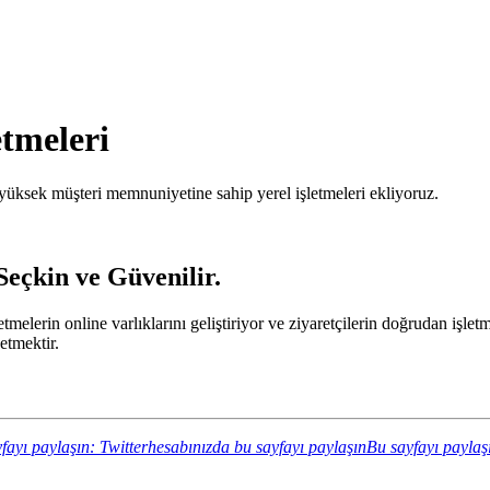
etmeleri
üksek müşteri memnuniyetine sahip yerel işletmeleri ekliyoruz.
Seçkin ve Güvenilir.
şletmelerin online varlıklarını geliştiriyor ve ziyaretçilerin doğrudan iş
etmektir.
fayı paylaşın: Twitterhesabınızda bu sayfayı paylaşın
Bu sayfayı paylaş