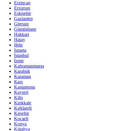
Erzincan
Erzurum
Eskişehir
Gaziantep
Giresun
Gümüşhane
Hakkari
Hatay
Iğdır
Isparta
İstanbul
İzmir
Kahramanmaraş
Karabük
Karaman
Kars
Kastamonu
Kayseri
Kilis
Kırıkkale
Kırklareli
Kırşehir
Kocaeli
Konya
Kütahya