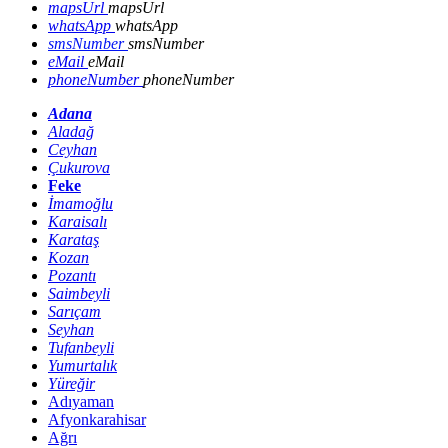
mapsUrl
mapsUrl
whatsApp
whatsApp
smsNumber
smsNumber
eMail
eMail
phoneNumber
phoneNumber
Adana
Aladağ
Ceyhan
Çukurova
Feke
İmamoğlu
Karaisalı
Karataş
Kozan
Pozantı
Saimbeyli
Sarıçam
Seyhan
Tufanbeyli
Yumurtalık
Yüreğir
Adıyaman
Afyonkarahisar
Ağrı