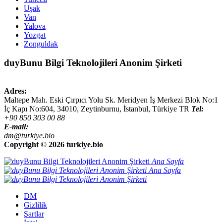
Uşak
Van
Yalova
Yozgat
Zonguldak
duyBunu Bilgi Teknolojileri Anonim Şirketi
Adres:
Maltepe Mah. Eski Çırpıcı Yolu Sk. Meridyen İş Merkezi Blok No:1
İç Kapı No:604,
34010
,
Zeytinburnu, İstanbul
,
Türkiye
TR
Tel:
+90 850 303 00 88
E-mail:
dm@turkiye.bio
Copyright ©
2026 turkiye.bio
Ana Sayfa
Ana Sayfa
DM
Gizlilik
Şartlar