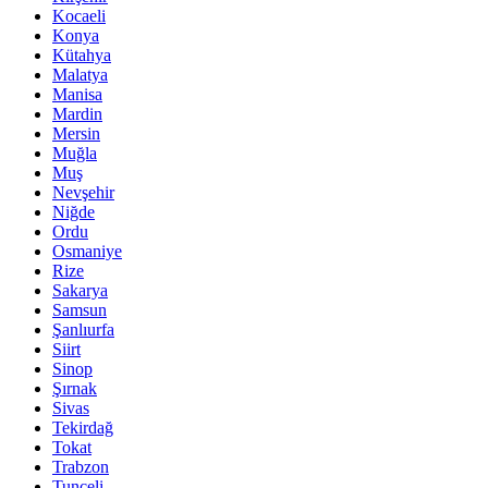
Kocaeli
Konya
Kütahya
Malatya
Manisa
Mardin
Mersin
Muğla
Muş
Nevşehir
Niğde
Ordu
Osmaniye
Rize
Sakarya
Samsun
Şanlıurfa
Siirt
Sinop
Şırnak
Sivas
Tekirdağ
Tokat
Trabzon
Tunceli