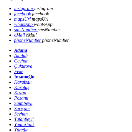
instagram
instagram
facebook
facebook
mapsUrl
mapsUrl
whatsApp
whatsApp
smsNumber
smsNumber
eMail
eMail
phoneNumber
phoneNumber
Adana
Aladağ
Ceyhan
Çukurova
Feke
İmamoğlu
Karaisalı
Karataş
Kozan
Pozantı
Saimbeyli
Sarıçam
Seyhan
Tufanbeyli
Yumurtalık
Yüreğir