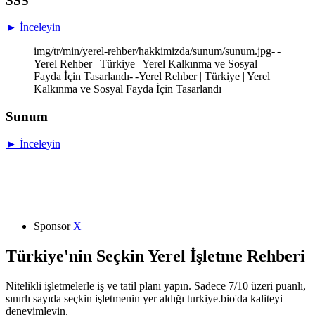
SSS
► İnceleyin
img/tr/min/yerel-rehber/hakkimizda/sunum/sunum.jpg-|-
Yerel Rehber | Türkiye | Yerel Kalkınma ve Sosyal
Fayda İçin Tasarlandı-|-Yerel Rehber | Türkiye | Yerel
Kalkınma ve Sosyal Fayda İçin Tasarlandı
Sunum
► İnceleyin
Sponsor
X
Türkiye'nin Seçkin Yerel İşletme Rehberi
Nitelikli işletmelerle iş ve tatil planı yapın. Sadece 7/10 üzeri puanlı,
sınırlı sayıda seçkin işletmenin yer aldığı turkiye.bio'da kaliteyi
deneyimleyin.