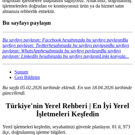
doğrudan işletmelere ulaşmasını sağlıyoruz. Amacımız, doğrulanmış
işletmelerden doğrudan ve komisyonsuz ürün ya da hizmet satın
almanıza rehberlik etmektir.
Bu sayfayı paylaşın
Bu sayfayı paylaşın: Facebook hesabınızda bu sayfayı paylaşın
Bu
sayfayı paylaşın: Twitterhesabınızda bu sayfayı paylaşın
Bu sayfayı
paylaşın: WhatsApphesabınızda bu sayfayı paylaşın
Bu sayfayı
paylaşın: LinkedIn hesabınızda bu sayfayı paylaşın
Linki kopyala...
Sunum
Geri Bildirim
Bu sayfa 05.02.2026 tarihinde eklendi. En son 18.04.2026 tarihinde
güncellendi.
Türkiye'nin Yerel Rehberi | En İyi Yerel
İşletmeleri Keşfedin
Yerel işletmeleri keşfedin, seyahatinizi güvenle planlayın. 81 il, 973
ilçe, doğrulanmış işletme bilgileri.