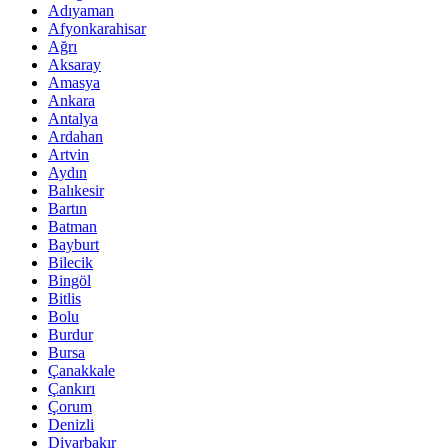
Adıyaman
Afyonkarahisar
Ağrı
Aksaray
Amasya
Ankara
Antalya
Ardahan
Artvin
Aydın
Balıkesir
Bartın
Batman
Bayburt
Bilecik
Bingöl
Bitlis
Bolu
Burdur
Bursa
Çanakkale
Çankırı
Çorum
Denizli
Diyarbakır