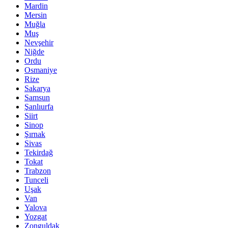
Mardin
Mersin
Muğla
Muş
Nevşehir
Niğde
Ordu
Osmaniye
Rize
Sakarya
Samsun
Şanlıurfa
Siirt
Sinop
Şırnak
Sivas
Tekirdağ
Tokat
Trabzon
Tunceli
Uşak
Van
Yalova
Yozgat
Zonguldak