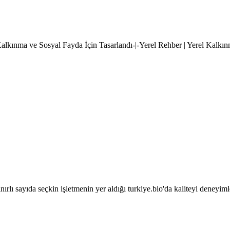
l Kalkınma ve Sosyal Fayda İçin Tasarlandı-|-Yerel Rehber | Yerel Kalkı
sınırlı sayıda seçkin işletmenin yer aldığı turkiye.bio'da kaliteyi deneyim