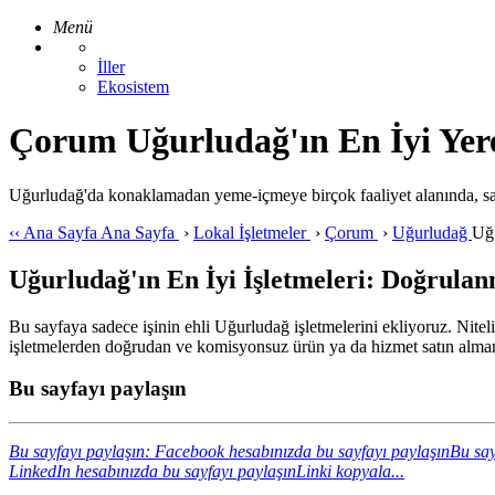
Menü
İller
Ekosistem
Çorum Uğurludağ'ın En İyi Yere
Uğurludağ'da konaklamadan yeme-içmeye birçok faaliyet alanında, sad
‹‹
Ana Sayfa
Ana Sayfa
›
Lokal İşletmeler
›
Çorum
›
Uğurludağ
Uğ
Uğurludağ'ın En İyi İşletmeleri: Doğrulanm
Bu sayfaya sadece işinin ehli Uğurludağ işletmelerini ekliyoruz. Niteli
işletmelerden doğrudan ve komisyonsuz ürün ya da hizmet satın almanı
Bu sayfayı paylaşın
Bu sayfayı paylaşın: Facebook hesabınızda bu sayfayı paylaşın
Bu say
LinkedIn hesabınızda bu sayfayı paylaşın
Linki kopyala...