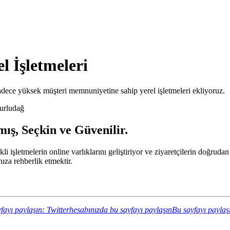
l İşletmeleri
ece yüksek müşteri memnuniyetine sahip yerel işletmeleri ekliyoruz.
urludağ
ış, Seçkin ve Güvenilir.
kli işletmelerin online varlıklarını geliştiriyor ve ziyaretçilerin doğru
za rehberlik etmektir.
fayı paylaşın: Twitterhesabınızda bu sayfayı paylaşın
Bu sayfayı paylaş