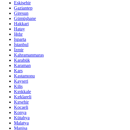
Eskişehir
Gaziantep
Giresun
Gümüşhane
Hakkari
Hatay
Iğdır
Isparta
İstanbul
İzmir
Kahramanmaraş
Karabük
Karaman
Kars
Kastamonu
Kayseri
Kilis
Kırıkkale
Kırklareli
Kırşehir
Kocaeli
Konya
Kütahya
Malatya
Manisa