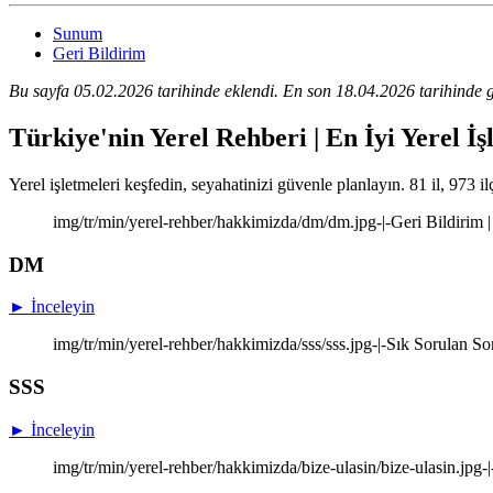
Sunum
Geri Bildirim
Bu sayfa 05.02.2026 tarihinde eklendi. En son 18.04.2026 tarihinde g
Türkiye'nin Yerel Rehberi | En İyi Yerel İş
Yerel işletmeleri keşfedin, seyahatinizi güvenle planlayın. 81 il, 973 il
img/tr/min/yerel-rehber/hakkimizda/dm/dm.jpg-|-Geri Bildirim |
DM
► İnceleyin
img/tr/min/yerel-rehber/hakkimizda/sss/sss.jpg-|-Sık Sorulan So
SSS
► İnceleyin
img/tr/min/yerel-rehber/hakkimizda/bize-ulasin/bize-ulasin.jpg-