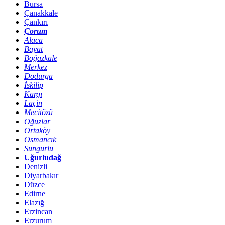
Bursa
Çanakkale
Çankırı
Çorum
Alaca
Bayat
Boğazkale
Merkez
Dodurga
İskilip
Kargı
Laçin
Mecitözü
Oğuzlar
Ortaköy
Osmancık
Sungurlu
Uğurludağ
Denizli
Diyarbakır
Düzce
Edirne
Elazığ
Erzincan
Erzurum