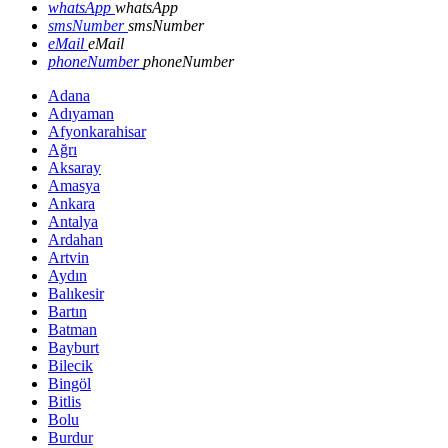
whatsApp
whatsApp
smsNumber
smsNumber
eMail
eMail
phoneNumber
phoneNumber
Adana
Adıyaman
Afyonkarahisar
Ağrı
Aksaray
Amasya
Ankara
Antalya
Ardahan
Artvin
Aydın
Balıkesir
Bartın
Batman
Bayburt
Bilecik
Bingöl
Bitlis
Bolu
Burdur