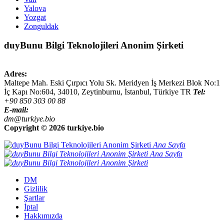
Yalova
Yozgat
Zonguldak
duyBunu Bilgi Teknolojileri Anonim Şirketi
Adres:
Maltepe Mah. Eski Çırpıcı Yolu Sk. Meridyen İş Merkezi Blok No:1
İç Kapı No:604,
34010
,
Zeytinburnu, İstanbul
,
Türkiye
TR
Tel:
+90 850 303 00 88
E-mail:
dm@turkiye.bio
Copyright ©
2026 turkiye.bio
Ana Sayfa
Ana Sayfa
DM
Gizlilik
Şartlar
İptal
Hakkımızda