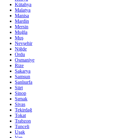
Kütahya
Malatya
Manisa
Mardin
Mersin
Muğla
Muş
Nevşehir
Niğde
Ordu
Osmaniye
Rize
Sakarya
Samsun
Şanlıurfa
Siirt
Sinop
Şırnak
Sivas
Tekirdağ
Tokat
Trabzon
Tunceli
Uşak
Van