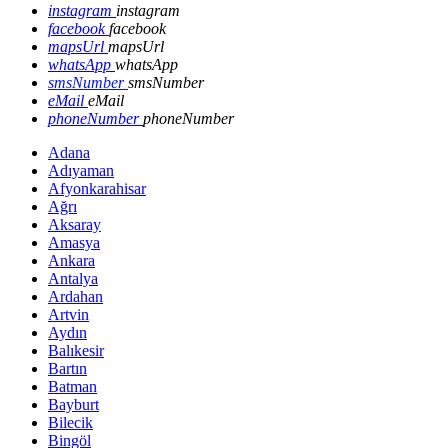
instagram
instagram
facebook
facebook
mapsUrl
mapsUrl
whatsApp
whatsApp
smsNumber
smsNumber
eMail
eMail
phoneNumber
phoneNumber
Adana
Adıyaman
Afyonkarahisar
Ağrı
Aksaray
Amasya
Ankara
Antalya
Ardahan
Artvin
Aydın
Balıkesir
Bartın
Batman
Bayburt
Bilecik
Bingöl