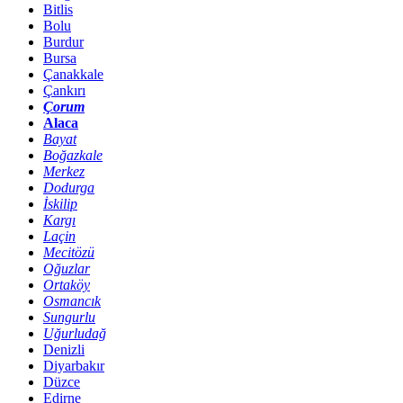
Bitlis
Bolu
Burdur
Bursa
Çanakkale
Çankırı
Çorum
Alaca
Bayat
Boğazkale
Merkez
Dodurga
İskilip
Kargı
Laçin
Mecitözü
Oğuzlar
Ortaköy
Osmancık
Sungurlu
Uğurludağ
Denizli
Diyarbakır
Düzce
Edirne