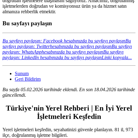
doğrudan işletmelere ulaşmasını sağlıyoruz. Amacımız, doğrulanmış
işletmelerden doğrudan ve komisyonsuz ürün ya da hizmet satın
almanıza rehberlik etmektir.
Bu sayfayı paylaşın
Bu sayfayı paylaşın: Facebook hesabınızda bu sayfayı paylaşın
Bu
sayfayı paylaşın: Twitterhesabınızda bu sayfayı paylaşın
Bu sayfayı
paylaşın: WhatsApphesabınızda bu sayfayı paylaşın
Bu sayfayı
paylaşın: LinkedIn hesabınızda bu sayfayı paylaşın
Linki kopyala...
Sunum
Geri Bildirim
Bu sayfa 05.02.2026 tarihinde eklendi. En son 18.04.2026 tarihinde
güncellendi.
Türkiye'nin Yerel Rehberi | En İyi Yerel
İşletmeleri Keşfedin
Yerel işletmeleri keşfedin, seyahatinizi güvenle planlayın. 81 il, 973
ilçe, doğrulanmış işletme bilgileri.