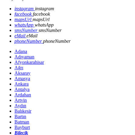
instagram
instagram
facebook
facebook
mapsUrl
mapsUrl
whatsApp
whatsApp
smsNumber
smsNumber
eMail
eMail
phoneNumber
phoneNumber
Adana
Adıyaman
Afyonkarahisar
Ağrı
Aksaray
Amasya
Ankara
Antalya
Ardahan
Artvin
Aydın
Balıkesir
Bartın
Batman
Bayburt
Bilecik