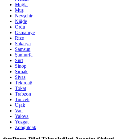
Muğla
Muş
Nevşehir
Niğde
Ordu
Osmaniye
Rize
Sakarya
Samsun
Şanlıurfa
Siirt
Sinop
Şırnak
Sivas
Tekirdağ
Tokat
Trabzon
Tunceli
Uşak
Van
Yalova
Yozgat
Zonguldak