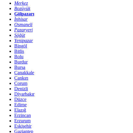
Merkez
Bozüyük
Gölpazarı
İnhisar
Osmaneli
Pazaryeri
Söğüt
Yenipazar
Bingöl
Bitlis
Bolu
Burdur
Bursa
Çanakkale
Çankırı
Çorum
Denizli
Diyarbakır
Düzce
Edirne
Elazığ
Erzincan
Erzurum
Eskişehir
Gaziantep