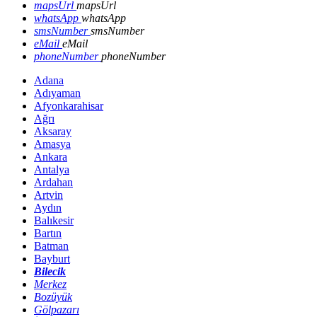
mapsUrl
mapsUrl
whatsApp
whatsApp
smsNumber
smsNumber
eMail
eMail
phoneNumber
phoneNumber
Adana
Adıyaman
Afyonkarahisar
Ağrı
Aksaray
Amasya
Ankara
Antalya
Ardahan
Artvin
Aydın
Balıkesir
Bartın
Batman
Bayburt
Bilecik
Merkez
Bozüyük
Gölpazarı