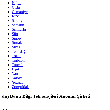
Niğde
Ordu
Osmaniye
Rize
Sakarya
Samsun
Şanlıurfa
Siirt
Sinop
Şırnak
Sivas
Tekirdağ
Tokat
Trabzon
Tunceli
Uşak
Van
Yalova
Yozgat
Zonguldak
duyBunu Bilgi Teknolojileri Anonim Şirketi