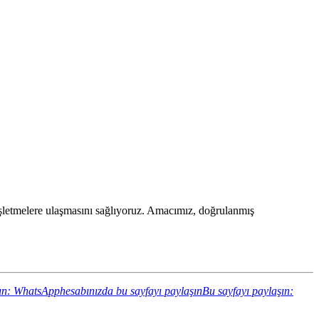
an işletmelere ulaşmasını sağlıyoruz. Amacımız, doğrulanmış
ın: WhatsApphesabınızda bu sayfayı paylaşın
Bu sayfayı paylaşın: