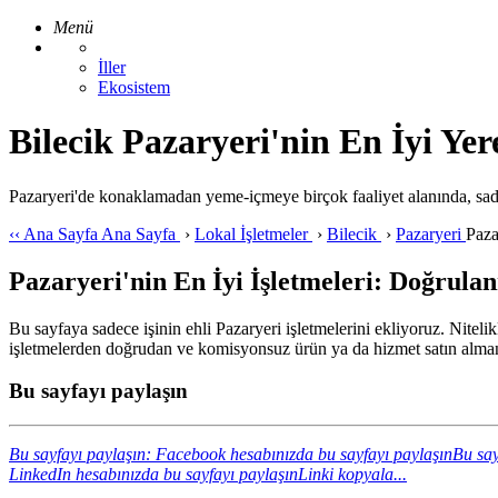
Menü
İller
Ekosistem
Bilecik Pazaryeri'nin En İyi Yere
Pazaryeri'de konaklamadan yeme-içmeye birçok faaliyet alanında, sad
‹‹
Ana Sayfa
Ana Sayfa
›
Lokal İşletmeler
›
Bilecik
›
Pazaryeri
Paza
Pazaryeri'nin En İyi İşletmeleri: Doğrulan
Bu sayfaya sadece işinin ehli Pazaryeri işletmelerini ekliyoruz. Nitelik
işletmelerden doğrudan ve komisyonsuz ürün ya da hizmet satın almanı
Bu sayfayı paylaşın
Bu sayfayı paylaşın: Facebook hesabınızda bu sayfayı paylaşın
Bu say
LinkedIn hesabınızda bu sayfayı paylaşın
Linki kopyala...