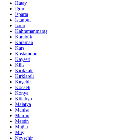
Hatay
Iğdır
Isparta
İstanbul
İzmir
Kahramanmaraş
Karabük
Karaman
Kars
Kastamonu
Kayseri
Kilis
Kırıkkale
Kırklareli
Kırşehir
Kocaeli
Konya
Kütahya
Malatya
Manisa
Mardin
Mersin
Muğla
Muş
Nevşehir