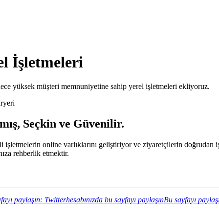
l İşletmeleri
ece yüksek müşteri memnuniyetine sahip yerel işletmeleri ekliyoruz.
ryeri
mış, Seçkin ve Güvenilir.
li işletmelerin online varlıklarını geliştiriyor ve ziyaretçilerin doğrud
za rehberlik etmektir.
fayı paylaşın: Twitterhesabınızda bu sayfayı paylaşın
Bu sayfayı paylaş