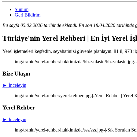
Sunum
Geri Bildirim
Bu sayfa 05.02.2026 tarihinde eklendi. En son 18.04.2026 tarihinde g
Türkiye'nin Yerel Rehberi | En İyi Yerel İş
Yerel işletmeleri keşfedin, seyahatinizi güvenle planlayın. 81 il, 973 il
img/tr/min/yerel-rehber/hakkimizda/bize-ulasin/bize-ulasin.jpg-
Bize Ulaşın
► İnceleyin
img/tr/min/yerel-rehber/yerel-rehber.jpg-|-Yerel Rehber | Yere
Yerel Rehber
► İnceleyin
img/tr/min/yerel-rehber/hakkimizda/sss/sss.jpg-|-Sık Sorulan So