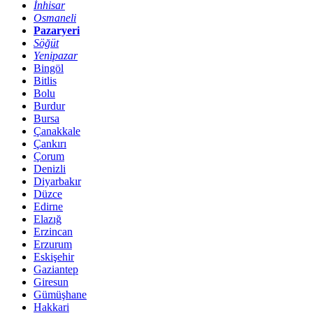
İnhisar
Osmaneli
Pazaryeri
Söğüt
Yenipazar
Bingöl
Bitlis
Bolu
Burdur
Bursa
Çanakkale
Çankırı
Çorum
Denizli
Diyarbakır
Düzce
Edirne
Elazığ
Erzincan
Erzurum
Eskişehir
Gaziantep
Giresun
Gümüşhane
Hakkari