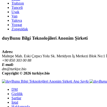
Trabzon
Tunceli
Uşak
Van
Yalova
Yozgat
Zonguldak
duyBunu Bilgi Teknolojileri Anonim Şirketi
Adres:
Maltepe Mah. Eski Çırpıcı Yolu Sk. Meridyen İş Merkezi Blok No:1 
+90 850 303 00 88
E-mail:
dm@turkiye.bio
Copyright ©
2026 turkiye.bio
Ana Sayfa
DM
Gizlilik
Şartlar
İptal
Hakkımızda