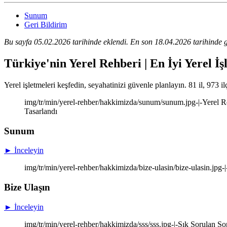
Sunum
Geri Bildirim
Bu sayfa 05.02.2026 tarihinde eklendi. En son 18.04.2026 tarihinde g
Türkiye'nin Yerel Rehberi | En İyi Yerel İş
Yerel işletmeleri keşfedin, seyahatinizi güvenle planlayın. 81 il, 973 il
img/tr/min/yerel-rehber/hakkimizda/sunum/sunum.jpg-|-Yerel Re
Tasarlandı
Sunum
► İnceleyin
img/tr/min/yerel-rehber/hakkimizda/bize-ulasin/bize-ulasin.jpg-
Bize Ulaşın
► İnceleyin
img/tr/min/yerel-rehber/hakkimizda/sss/sss.jpg-|-Sık Sorulan So