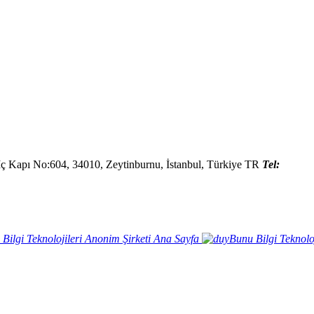
İç Kapı No:604,
34010
,
Zeytinburnu, İstanbul
,
Türkiye
TR
Tel:
Ana Sayfa