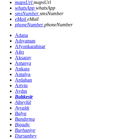
mapsUrl
mapsUrl
whatsApp
whatsApp
smsNumber
smsNumber
eMail
eMail
phoneNumber
phoneNumber
Adana
Adıyaman
Afyonkarahisar
Ağrı
Aksaray
Amasya
Ankara
Antalya
Ardahan
Artvin
Aydın
Balıkesir
Altıeylül
Ayvalık
Balya
Bandırma
Bigadiç
Burhaniye
Dursunbey