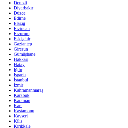
Denizli
Diyarbakır
Düzce
Edirne
Elazığ
Erzincan
Erzurum
Eskişehir
Gaziantep
Giresun
Gümüşhane
Hakkari
Hatay
Iğdır
Isparta
İstanbul
İzmir
Kahramanmaraş
Karabük
Karaman
Kars
Kastamonu
Kayseri
Kilis
Kırıkkale