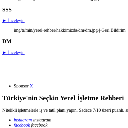
SSS
► İnceleyin
img/tr/min/yerel-rehber/hakkimizda/dm/dm.jpg-|-Geri Bildirim |
DM
► İnceleyin
Sponsor
X
Türkiye'nin Seçkin Yerel İşletme Rehberi
Nitelikli işletmelerle iş ve tatil planı yapın. Sadece 7/10 üzeri puanlı, 
instagram
instagram
facebook
facebook