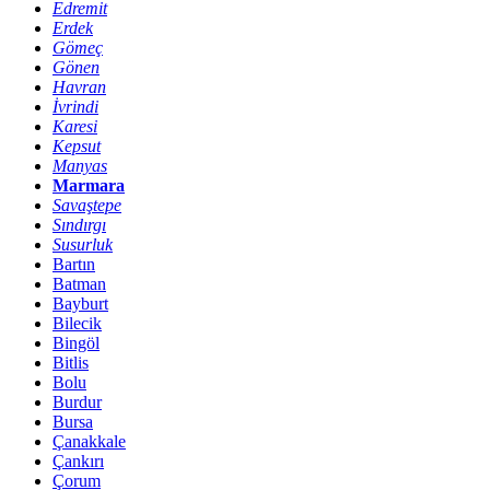
Edremit
Erdek
Gömeç
Gönen
Havran
İvrindi
Karesi
Kepsut
Manyas
Marmara
Savaştepe
Sındırgı
Susurluk
Bartın
Batman
Bayburt
Bilecik
Bingöl
Bitlis
Bolu
Burdur
Bursa
Çanakkale
Çankırı
Çorum