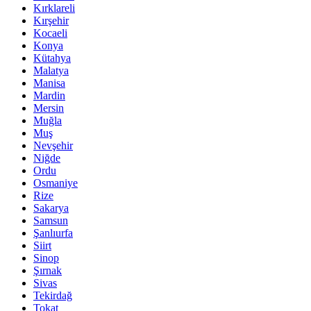
Kırklareli
Kırşehir
Kocaeli
Konya
Kütahya
Malatya
Manisa
Mardin
Mersin
Muğla
Muş
Nevşehir
Niğde
Ordu
Osmaniye
Rize
Sakarya
Samsun
Şanlıurfa
Siirt
Sinop
Şırnak
Sivas
Tekirdağ
Tokat