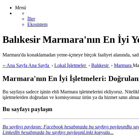
Menü
İller
Ekosistem
Balıkesir Marmara'nın En İyi Ye
Marmara'da konaklamadan yeme-içmeye birçok faaliyet alanında, sade
‹‹
Ana Sayfa
Ana Sayfa
›
Lokal İşletmeler
›
Balıkesir
›
Marmara
Ma
Marmara'nın En İyi İşletmeleri: Doğrulanm
Bu sayfaya sadece işinin ehli Marmara işletmelerini ekliyoruz. Nitelikl
işletmelerden doğrudan ve komisyonsuz ürün ya da hizmet satın almanı
Bu sayfayı paylaşın
Bu sayfayı paylaşın: Facebook hesabınızda bu sayfayı paylaşın
Bu say
LinkedIn hesabınızda bu sayfayı paylaşın
Linki kopyala...