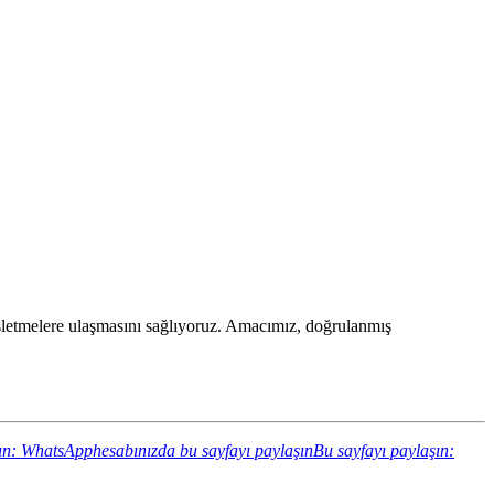
n işletmelere ulaşmasını sağlıyoruz. Amacımız, doğrulanmış
ın: WhatsApphesabınızda bu sayfayı paylaşın
Bu sayfayı paylaşın: