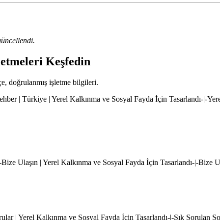
üncellendi.
letmeleri Keşfedin
çe, doğrulanmış işletme bilgileri.
hber | Türkiye | Yerel Kalkınma ve Sosyal Fayda İçin Tasarlandı-|-Yer
|-Bize Ulaşın | Yerel Kalkınma ve Sosyal Fayda İçin Tasarlandı-|-Bize 
rular | Yerel Kalkınma ve Sosyal Fayda İçin Tasarlandı-|-Sık Sorulan S