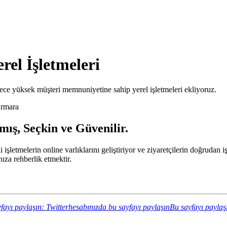
rel İşletmeleri
ce yüksek müşteri memnuniyetine sahip yerel işletmeleri ekliyoruz.
rmara
ış, Seçkin ve Güvenilir.
i işletmelerin online varlıklarını geliştiriyor ve ziyaretçilerin doğruda
za rehberlik etmektir.
fayı paylaşın: Twitterhesabınızda bu sayfayı paylaşın
Bu sayfayı paylaş