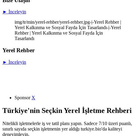
Bize Ulaşın
► İnceleyin
img/tr/min/yerel-rehber/yerel-rehber.jpg-|-Yerel Rehber |
Yerel Kalkınma ve Sosyal Fayda İçin Tasarlandı-|-Yerel
Rehber | Yerel Kalkınma ve Sosyal Fayda İçin
Tasarlandı
Yerel Rehber
► İnceleyin
Sponsor
X
Türkiye'nin Seçkin Yerel İşletme Rehberi
Nitelikli işletmelerle iş ve tatil planı yapın. Sadece 7/10 üzeri puanlı,
sınırlı sayıda seçkin işletmenin yer aldığı turkiye.bio'da kaliteyi
deneyimleyin.