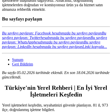
işletmelere ulaşmasını sağlıyoruz. Amacımız, doğrulanmış
işletmelerden doğrudan ve komisyonsuz ürün ya da hizmet satın
almanıza rehberlik etmektir.
Bu sayfayı paylaşın
Bu sayfayı paylaşın: Facebook hesabınızda bu sayfayı paylaşın
Bu
sayfayı paylaşın: Twitterhesabınızda bu sayfayı paylaşın
Bu sayfayı
paylaşın: WhatsApphesabınızda bu sayfayı paylaşın
Bu sayfayı
paylaşın: LinkedIn hesabınızda bu sayfayı paylaşın
Linki kopyala...
Sunum
Geri Bildirim
Bu sayfa 05.02.2026 tarihinde eklendi. En son 18.04.2026 tarihinde
güncellendi.
Türkiye'nin Yerel Rehberi | En İyi Yerel
İşletmeleri Keşfedin
Yerel işletmeleri keşfedin, seyahatinizi güvenle planlayın. 81 il, 973
ilçe, doğrulanmış işletme bilgileri.