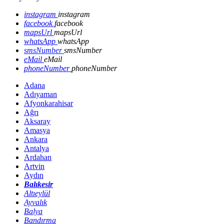
instagram
instagram
facebook
facebook
mapsUrl
mapsUrl
whatsApp
whatsApp
smsNumber
smsNumber
eMail
eMail
phoneNumber
phoneNumber
Adana
Adıyaman
Afyonkarahisar
Ağrı
Aksaray
Amasya
Ankara
Antalya
Ardahan
Artvin
Aydın
Balıkesir
Altıeylül
Ayvalık
Balya
Bandırma