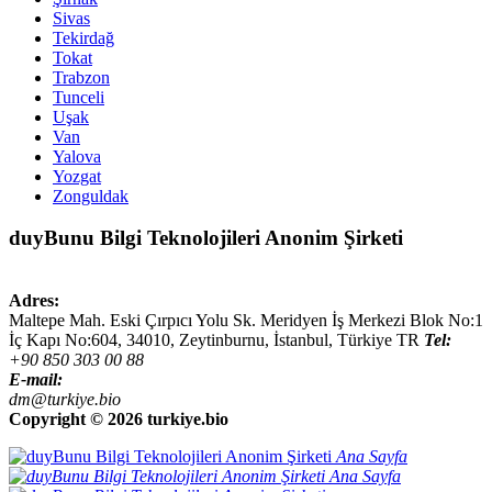
Sivas
Tekirdağ
Tokat
Trabzon
Tunceli
Uşak
Van
Yalova
Yozgat
Zonguldak
duyBunu Bilgi Teknolojileri Anonim Şirketi
Adres:
Maltepe Mah. Eski Çırpıcı Yolu Sk. Meridyen İş Merkezi Blok No:1
İç Kapı No:604,
34010
,
Zeytinburnu, İstanbul
,
Türkiye
TR
Tel:
+90 850 303 00 88
E-mail:
dm@turkiye.bio
Copyright ©
2026 turkiye.bio
Ana Sayfa
Ana Sayfa