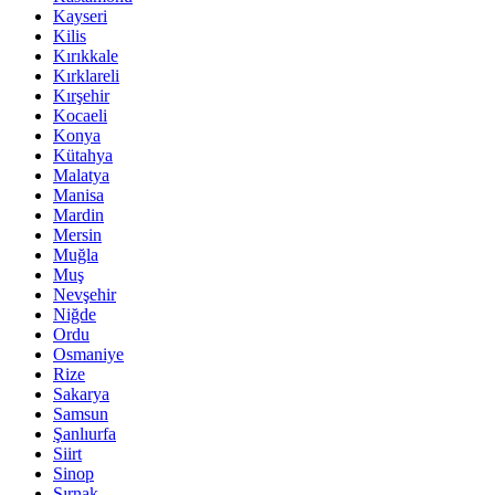
Kayseri
Kilis
Kırıkkale
Kırklareli
Kırşehir
Kocaeli
Konya
Kütahya
Malatya
Manisa
Mardin
Mersin
Muğla
Muş
Nevşehir
Niğde
Ordu
Osmaniye
Rize
Sakarya
Samsun
Şanlıurfa
Siirt
Sinop
Şırnak