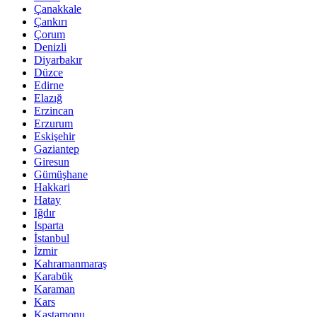
Çanakkale
Çankırı
Çorum
Denizli
Diyarbakır
Düzce
Edirne
Elazığ
Erzincan
Erzurum
Eskişehir
Gaziantep
Giresun
Gümüşhane
Hakkari
Hatay
Iğdır
Isparta
İstanbul
İzmir
Kahramanmaraş
Karabük
Karaman
Kars
Kastamonu