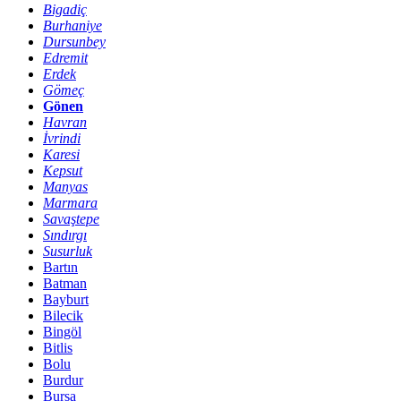
Bigadiç
Burhaniye
Dursunbey
Edremit
Erdek
Gömeç
Gönen
Havran
İvrindi
Karesi
Kepsut
Manyas
Marmara
Savaştepe
Sındırgı
Susurluk
Bartın
Batman
Bayburt
Bilecik
Bingöl
Bitlis
Bolu
Burdur
Bursa