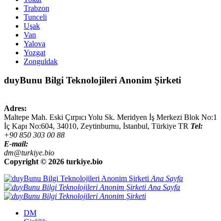
Trabzon
Tunceli
Uşak
Van
Yalova
Yozgat
Zonguldak
duyBunu Bilgi Teknolojileri Anonim Şirketi
Adres:
Maltepe Mah. Eski Çırpıcı Yolu Sk. Meridyen İş Merkezi Blok No:1
İç Kapı No:604,
34010
,
Zeytinburnu, İstanbul
,
Türkiye
TR
Tel:
+90 850 303 00 88
E-mail:
dm@turkiye.bio
Copyright ©
2026 turkiye.bio
Ana Sayfa
Ana Sayfa
DM