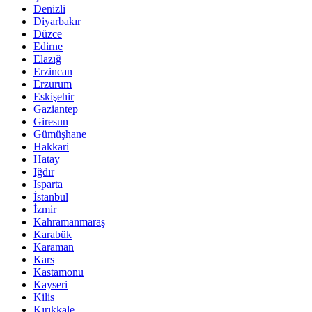
Denizli
Diyarbakır
Düzce
Edirne
Elazığ
Erzincan
Erzurum
Eskişehir
Gaziantep
Giresun
Gümüşhane
Hakkari
Hatay
Iğdır
Isparta
İstanbul
İzmir
Kahramanmaraş
Karabük
Karaman
Kars
Kastamonu
Kayseri
Kilis
Kırıkkale