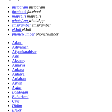
instagram
instagram
facebook
facebook
mapsUrl
mapsUrl
whatsApp
whatsApp
smsNumber
smsNumber
eMail
eMail
phoneNumber
phoneNumber
Adana
Adıyaman
Afyonkarahisar
Ağrı
Aksaray
Amasya
Ankara
Antalya
Ardahan
Artvin
Aydın
Bozdoğan
Buharkent
Çine
Didim
Efeler