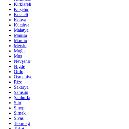
Kırklareli
Kırşehir
Kocaeli
Konya
Kütahya
Malatya
Manisa
Mardin
Mersin
Muğla
Muş
Nevşehir
Niğde
Ordu
Osmaniye
Rize
Sakarya
Samsun
Şanlıurfa
Siirt
Sinop
Şırnak
Sivas
Tekirdağ
Tokat