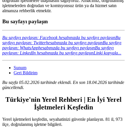
doğrudan işletmelere ulaşmasını sağlıyoruz. Amacımız, doğrulanmış
işletmelerden doğrudan ve komisyonsuz ürün ya da hizmet satın
almanıza rehberlik etmektir.
Bu sayfayı paylaşın
Bu sayfayı paylaşın: Facebook hesabınızda bu sayfayı paylaşın
Bu
sayfayı paylaşın: Twitterhesabınızda bu sayfayı paylaşın
Bu sayfayı
paylaşın: WhatsApphesabınızda bu sayfayı paylaşın
Bu sayfayı
paylaşın: LinkedIn hesabınızda bu sayfayı paylaşın
Linki kopyala...
Sunum
Geri Bildirim
Bu sayfa 05.02.2026 tarihinde eklendi. En son 18.04.2026 tarihinde
güncellendi.
Türkiye'nin Yerel Rehberi | En İyi Yerel
İşletmeleri Keşfedin
Yerel işletmeleri keşfedin, seyahatinizi güvenle planlayın. 81 il, 973
ilçe, doğrulanmış işletme bilgileri.