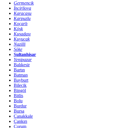
Germencik
İncirliova
Karacasu
Karpuzlu
Koçarlı
Köşk
Kuşadası
Kuyucak
Nazilli
Söke
Sultanhisar
Yenipazar
Balıkesir
Bartın
Batman
Bayburt
Bilecik
Bingöl
Bitlis
Bolu
Burdur
Bursa
Çanakkale
Çankırı
Çorum