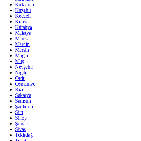
Kırklareli
Kırşehir
Kocaeli
Konya
Kütahya
Malatya
Manisa
Mardin
Mersin
Muğla
Muş
Nevşehir
Niğde
Ordu
Osmaniye
Rize
Sakarya
Samsun
Şanlıurfa
Siirt
Sinop
Şırnak
Sivas
Tekirdağ
Tokat