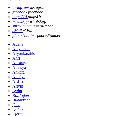
instagram
instagram
facebook
facebook
mapsUrl
mapsUrl
whatsApp
whatsApp
smsNumber
smsNumber
eMail
eMail
phoneNumber
phoneNumber
Adana
Adıyaman
Afyonkarahisar
Ağrı
Aksaray
Amasya
Ankara
Antalya
Ardahan
Artvin
Aydın
Bozdoğan
Buharkent
Çine
Didim
Efeler