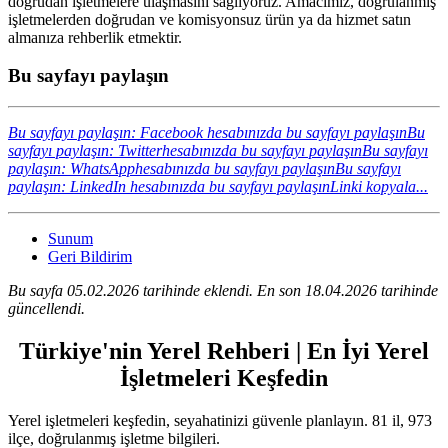
doğrudan işletmelere ulaşmasını sağlıyoruz. Amacımız, doğrulanmış
işletmelerden doğrudan ve komisyonsuz ürün ya da hizmet satın
almanıza rehberlik etmektir.
Bu sayfayı paylaşın
Bu sayfayı paylaşın: Facebook hesabınızda bu sayfayı paylaşın
Bu
sayfayı paylaşın: Twitterhesabınızda bu sayfayı paylaşın
Bu sayfayı
paylaşın: WhatsApphesabınızda bu sayfayı paylaşın
Bu sayfayı
paylaşın: LinkedIn hesabınızda bu sayfayı paylaşın
Linki kopyala...
Sunum
Geri Bildirim
Bu sayfa 05.02.2026 tarihinde eklendi. En son 18.04.2026 tarihinde
güncellendi.
Türkiye'nin Yerel Rehberi | En İyi Yerel
İşletmeleri Keşfedin
Yerel işletmeleri keşfedin, seyahatinizi güvenle planlayın. 81 il, 973
ilçe, doğrulanmış işletme bilgileri.