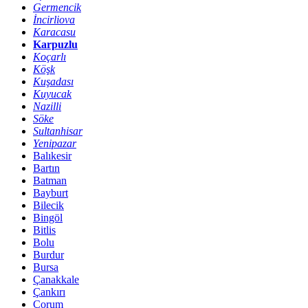
Germencik
İncirliova
Karacasu
Karpuzlu
Koçarlı
Köşk
Kuşadası
Kuyucak
Nazilli
Söke
Sultanhisar
Yenipazar
Balıkesir
Bartın
Batman
Bayburt
Bilecik
Bingöl
Bitlis
Bolu
Burdur
Bursa
Çanakkale
Çankırı
Çorum