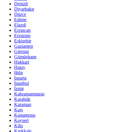
Denizli
Diyarbakır
Düzce
Edirne
Elazığ
Erzincan
Erzurum
Eskişehir
Gaziantep
Giresun
Gümüşhane
Hakkari
Hatay
Iğdır
Isparta
İstanbul
İzmir
Kahramanmaraş
Karabük
Karaman
Kars
Kastamonu
Kayseri
Kilis
Kırıkkale