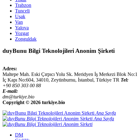
Trabzon
Tunceli
Uşak
Van
Yalova
Yozgat
Zonguldak
duyBunu Bilgi Teknolojileri Anonim Şirketi
Adres:
Maltepe Mah. Eski Çırpıcı Yolu Sk. Meridyen İş Merkezi Blok No:1
İç Kapı No:604,
34010
,
Zeytinburnu, İstanbul
,
Türkiye
TR
Tel:
+90 850 303 00 88
E-mail:
dm@turkiye.bio
Copyright ©
2026 turkiye.bio
Ana Sayfa
Ana Sayfa
DM