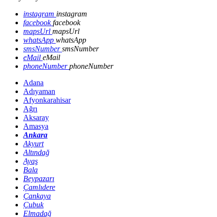
instagram
instagram
facebook
facebook
mapsUrl
mapsUrl
whatsApp
whatsApp
smsNumber
smsNumber
eMail
eMail
phoneNumber
phoneNumber
Adana
Adıyaman
Afyonkarahisar
Ağrı
Aksaray
Amasya
Ankara
Akyurt
Altındağ
Ayaş
Bala
Beypazarı
Çamlıdere
Çankaya
Çubuk
Elmadağ