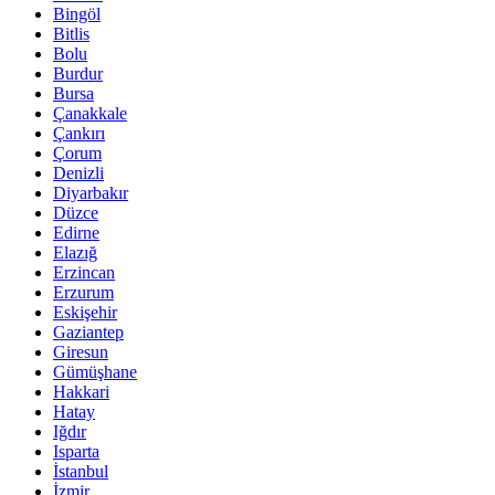
Bingöl
Bitlis
Bolu
Burdur
Bursa
Çanakkale
Çankırı
Çorum
Denizli
Diyarbakır
Düzce
Edirne
Elazığ
Erzincan
Erzurum
Eskişehir
Gaziantep
Giresun
Gümüşhane
Hakkari
Hatay
Iğdır
Isparta
İstanbul
İzmir