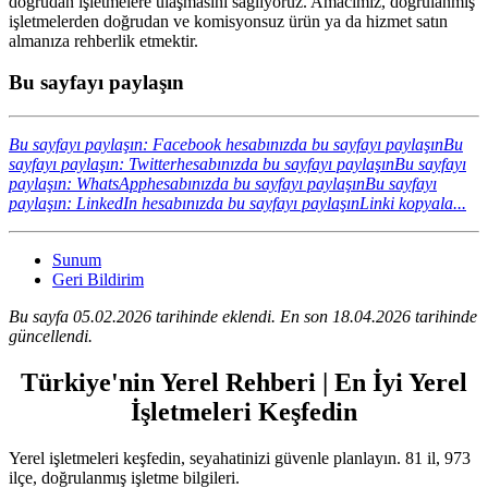
doğrudan işletmelere ulaşmasını sağlıyoruz. Amacımız, doğrulanmış
işletmelerden doğrudan ve komisyonsuz ürün ya da hizmet satın
almanıza rehberlik etmektir.
Bu sayfayı paylaşın
Bu sayfayı paylaşın: Facebook hesabınızda bu sayfayı paylaşın
Bu
sayfayı paylaşın: Twitterhesabınızda bu sayfayı paylaşın
Bu sayfayı
paylaşın: WhatsApphesabınızda bu sayfayı paylaşın
Bu sayfayı
paylaşın: LinkedIn hesabınızda bu sayfayı paylaşın
Linki kopyala...
Sunum
Geri Bildirim
Bu sayfa 05.02.2026 tarihinde eklendi. En son 18.04.2026 tarihinde
güncellendi.
Türkiye'nin Yerel Rehberi | En İyi Yerel
İşletmeleri Keşfedin
Yerel işletmeleri keşfedin, seyahatinizi güvenle planlayın. 81 il, 973
ilçe, doğrulanmış işletme bilgileri.