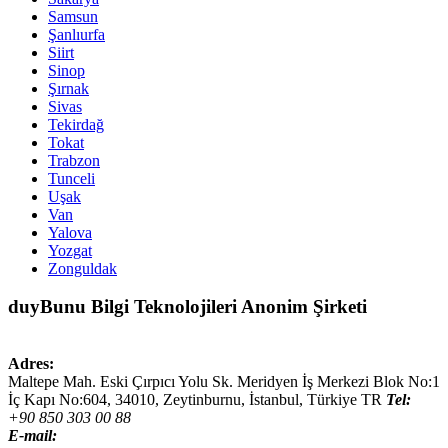
Samsun
Şanlıurfa
Siirt
Sinop
Şırnak
Sivas
Tekirdağ
Tokat
Trabzon
Tunceli
Uşak
Van
Yalova
Yozgat
Zonguldak
duyBunu Bilgi Teknolojileri Anonim Şirketi
Adres:
Maltepe Mah. Eski Çırpıcı Yolu Sk. Meridyen İş Merkezi Blok No:1
İç Kapı No:604,
34010
,
Zeytinburnu, İstanbul
,
Türkiye
TR
Tel:
+90 850 303 00 88
E-mail: