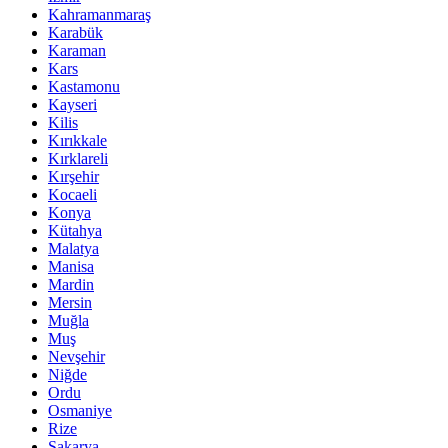
Kahramanmaraş
Karabük
Karaman
Kars
Kastamonu
Kayseri
Kilis
Kırıkkale
Kırklareli
Kırşehir
Kocaeli
Konya
Kütahya
Malatya
Manisa
Mardin
Mersin
Muğla
Muş
Nevşehir
Niğde
Ordu
Osmaniye
Rize
Sakarya