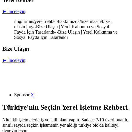
Yerel Rehber
► İnceleyin
img/tr/min/yerel-rehber/hakkimizda/bize-ulasin/bize-
ulasin.jpg-|-Bize Ulaşın | Yerel Kalkınma ve Sosyal
Fayda İçin Tasarlandı-|-Bize Ulaşın | Yerel Kalkınma ve
Sosyal Fayda İçin Tasarlandı
Bize Ulaşın
► İnceleyin
Sponsor
X
Türkiye'nin Seçkin Yerel İşletme Rehberi
Nitelikli işletmelerle iş ve tatil planı yapın. Sadece 7/10 üzeri puanlı,
sınırlı sayıda seçkin işletmenin yer aldığı turkiye.bio'da kaliteyi
deneyimleyin.