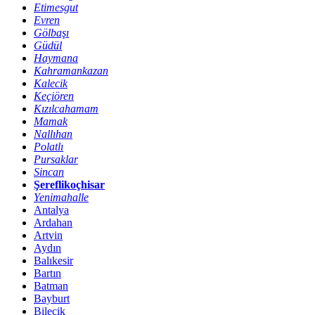
Etimesgut
Evren
Gölbaşı
Güdül
Haymana
Kahramankazan
Kalecik
Keçiören
Kızılcahamam
Mamak
Nallıhan
Polatlı
Pursaklar
Sincan
Şereflikoçhisar
Yenimahalle
Antalya
Ardahan
Artvin
Aydın
Balıkesir
Bartın
Batman
Bayburt
Bilecik