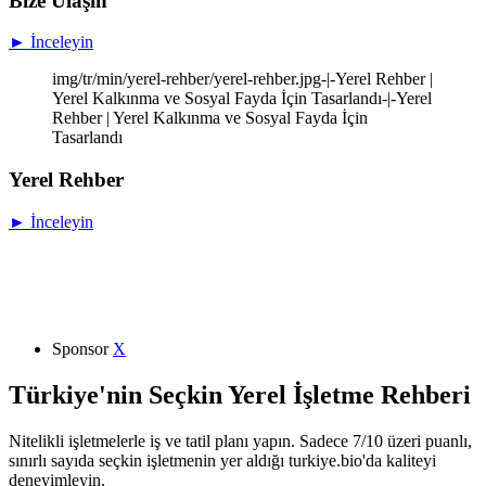
Bize Ulaşın
► İnceleyin
img/tr/min/yerel-rehber/yerel-rehber.jpg-|-Yerel Rehber |
Yerel Kalkınma ve Sosyal Fayda İçin Tasarlandı-|-Yerel
Rehber | Yerel Kalkınma ve Sosyal Fayda İçin
Tasarlandı
Yerel Rehber
► İnceleyin
Sponsor
X
Türkiye'nin Seçkin Yerel İşletme Rehberi
Nitelikli işletmelerle iş ve tatil planı yapın. Sadece 7/10 üzeri puanlı,
sınırlı sayıda seçkin işletmenin yer aldığı turkiye.bio'da kaliteyi
deneyimleyin.