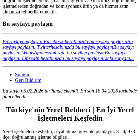
doğrudan işletmelere ulaşmasını sağlıyoruz. Amacımız, doğrulanmış
işletmelerden doğrudan ve komisyonsuz ürün ya da hizmet satın
almanıza rehberlik etmektir.
Bu sayfayı paylaşın
Bu sayfayı paylaşın: Facebook hesabınızda bu sayfayı paylaşın
Bu
sayfayı paylaşın: Twitterhesabınızda bu sayfayı paylaşın
Bu sayfayı
paylaşın: WhatsApphesabınızda bu sayfayı paylaşın
Bu sayfayı
paylaşın: LinkedIn hesabınızda bu sayfayı paylaşın
Linki kopyala...
Sunum
Geri Bildirim
Bu sayfa 05.02.2026 tarihinde eklendi. En son 18.04.2026 tarihinde
güncellendi.
Türkiye'nin Yerel Rehberi | En İyi Yerel
İşletmeleri Keşfedin
Yerel işletmeleri keşfedin, seyahatinizi güvenle planlayın. 81 il, 973
ilçe, doğrulanmış işletme bilgileri.