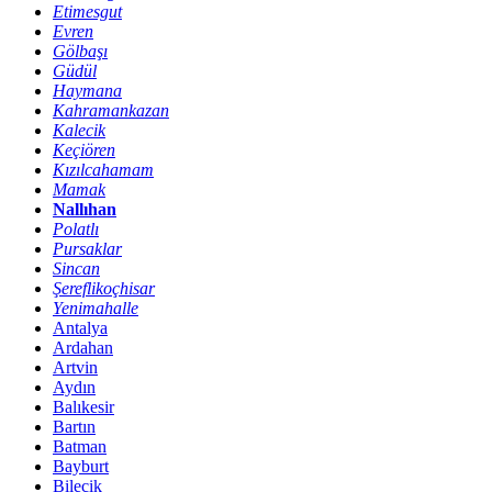
Etimesgut
Evren
Gölbaşı
Güdül
Haymana
Kahramankazan
Kalecik
Keçiören
Kızılcahamam
Mamak
Nallıhan
Polatlı
Pursaklar
Sincan
Şereflikoçhisar
Yenimahalle
Antalya
Ardahan
Artvin
Aydın
Balıkesir
Bartın
Batman
Bayburt
Bilecik