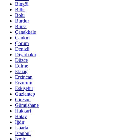
Bingöl
Bitlis
Bolu
Burdur
Bursa
Çanakkale
Çankırı
Çorum
Denizli
Diyarbakır
Düzce
Edirne
Elazığ
Erzincan
Erzurum
Eskişehir
Gaziantep
Giresun
Gümüşhane
Hakkari
Hatay
Iğdır
Isparta
İstanbul
İzmir