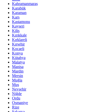
Kahramanmaraş
Karabük
Karaman
Kars
Kastamonu
Kayseri
Kilis
Kırıkkale
Kırklareli
Kırşehir
Kocaeli
Konya
Kütahya
Malatya
Manisa
Mardin
Mersin
Muğla
Muş
Nevşehir
Niğde
Ordu
Osmaniye
Rize
Sakarya