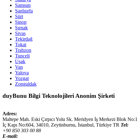
Samsun
Şanlıurfa
Siirt
Sinop
Şırnak
Sivas
Tekirdağ
Tokat
Trabzon
Tunceli
Uşak
Van
Yalova
Yozgat
Zonguldak
duyBunu Bilgi Teknolojileri Anonim Şirketi
Adres:
Maltepe Mah. Eski Çırpıcı Yolu Sk. Meridyen İş Merkezi Blok No:1
İç Kapı No:604,
34010
,
Zeytinburnu, İstanbul
,
Türkiye
TR
Tel:
+90 850 303 00 88
E-mail: