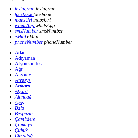
instagram
instagram
facebook
facebook
mapsUrl
mapsUrl
whatsApp
whatsApp
smsNumber
smsNumber
eMail
eMail
phoneNumber
phoneNumber
Adana
Adıyaman
Afyonkarahisar
Ağrı
Aksaray
Amasya
Ankara
Akyurt
Altındağ
Ayaş
Bala
Beypazarı
Çamlıdere
Çankaya
Çubuk
Elmadağ