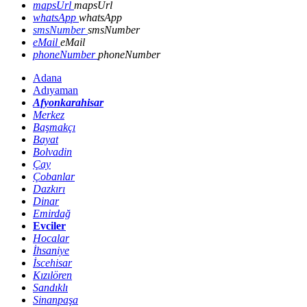
mapsUrl
mapsUrl
whatsApp
whatsApp
smsNumber
smsNumber
eMail
eMail
phoneNumber
phoneNumber
Adana
Adıyaman
Afyonkarahisar
Merkez
Başmakçı
Bayat
Bolvadin
Çay
Çobanlar
Dazkırı
Dinar
Emirdağ
Evciler
Hocalar
İhsaniye
İscehisar
Kızılören
Sandıklı
Sinanpaşa