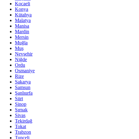
Kocaeli
Konya
Kütahya
Malatya
Manisa
Mardin
Mersin
Muğla
Muş
Nevşehir
Niğde
Ordu
Osmaniye
Rize
Sakarya
Samsun
Şanlıurfa
Siirt
Sinop
Şırnak
Sivas
Tekirdağ
Tokat
Trabzon
Tunceli