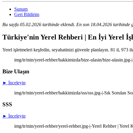
Sunum
Geri Bildirim
Bu sayfa 05.02.2026 tarihinde eklendi. En son 18.04.2026 tarihinde g
Türkiye'nin Yerel Rehberi | En İyi Yerel İş
Yerel işletmeleri keşfedin, seyahatinizi güvenle planlayın. 81 il, 973 il
img/tr/min/yerel-rehber/hakkimizda/bize-ulasin/bize-ulasin.jpg-
Bize Ulaşın
► İnceleyin
img/tr/min/yerel-rehber/hakkimizda/sss/sss.jpg-|-Sık Sorulan So
SSS
► İnceleyin
img/tr/min/yerel-rehber/yerel-rehber.jpg-|-Yerel Rehber | Yere