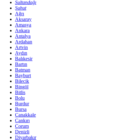
Sultandağı
Şuhut
Ağrı
Aksaray
Amasya
Ankara
Antalya
Ardahan
Artvin
Aydın
Balıkesir
Bartın
Batman
Bayburt
Bilecik
Bingöl
Bitlis
Bolu
Burdur
Bursa
Çanakkale
Çankırı
Çorum
Denizli
Diyarbakır