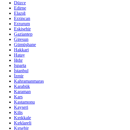
Düzce
Edirne
Elazığ
Erzincan
Erzurum
Eskişehir
Gaziantep
Giresun
Gümüşhane
Hakkari
Hatay
Iğdır
Isparta
İstanbul
İzmir
Kahramanmaraş
Karabük
Karaman
Kars
Kastamonu
Kayseri
Kilis
Kırıkkale
Kırklareli
Kırşehir