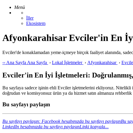
Menü
İller
Ekosistem
Afyonkarahisar Evciler'in En İyi
Evciler'de konaklamadan yeme-içmeye birçok faaliyet alanında, sadec
‹‹
Ana Sayfa
Ana Sayfa
›
Lokal İşletmeler
›
Afyonkarahisar
›
Evcil
Evciler'in En İyi İşletmeleri: Doğrulanmış,
Bu sayfaya sadece işinin ehli Evciler işletmelerini ekliyoruz. Nitelikli
doğrudan ve komisyonsuz ürün ya da hizmet satın almanıza rehberlik 
Bu sayfayı paylaşın
Bu sayfayı paylaşın: Facebook hesabınızda bu sayfayı paylaşın
Bu say
LinkedIn hesabınızda bu sayfayı paylaşın
Linki kopyala...