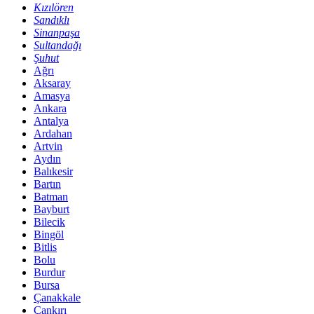
Kızılören
Sandıklı
Sinanpaşa
Sultandağı
Şuhut
Ağrı
Aksaray
Amasya
Ankara
Antalya
Ardahan
Artvin
Aydın
Balıkesir
Bartın
Batman
Bayburt
Bilecik
Bingöl
Bitlis
Bolu
Burdur
Bursa
Çanakkale
Çankırı