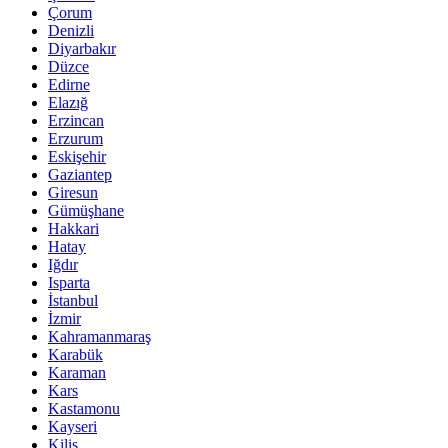
Çorum
Denizli
Diyarbakır
Düzce
Edirne
Elazığ
Erzincan
Erzurum
Eskişehir
Gaziantep
Giresun
Gümüşhane
Hakkari
Hatay
Iğdır
Isparta
İstanbul
İzmir
Kahramanmaraş
Karabük
Karaman
Kars
Kastamonu
Kayseri
Kilis