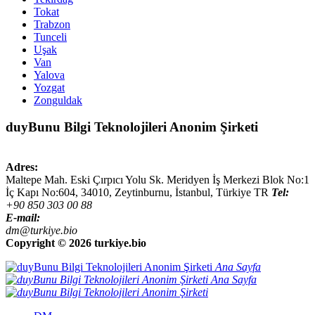
Tokat
Trabzon
Tunceli
Uşak
Van
Yalova
Yozgat
Zonguldak
duyBunu Bilgi Teknolojileri Anonim Şirketi
Adres:
Maltepe Mah. Eski Çırpıcı Yolu Sk. Meridyen İş Merkezi Blok No:1
İç Kapı No:604,
34010
,
Zeytinburnu, İstanbul
,
Türkiye
TR
Tel:
+90 850 303 00 88
E-mail:
dm@turkiye.bio
Copyright ©
2026 turkiye.bio
Ana Sayfa
Ana Sayfa