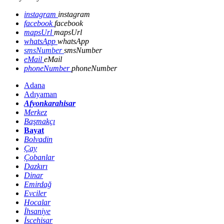
instagram
instagram
facebook
facebook
mapsUrl
mapsUrl
whatsApp
whatsApp
smsNumber
smsNumber
eMail
eMail
phoneNumber
phoneNumber
Adana
Adıyaman
Afyonkarahisar
Merkez
Başmakçı
Bayat
Bolvadin
Çay
Çobanlar
Dazkırı
Dinar
Emirdağ
Evciler
Hocalar
İhsaniye
İscehisar