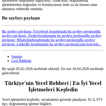
işletmelere ulaşmasını sağlıyoruz. Amacımız, doğrulanmış
işletmelerden doğrudan ve komisyonsuz ürün ya da hizmet satın
almanıza rehberlik etmektir.
Bu sayfayı paylaşın
Bu sayfayı paylaşın: Facebook hesabınızda bu sayfayı paylaşın
Bu
sayfayı paylaşın: Twitterhesabınızda bu sayfayı paylaşın
Bu sayfayı
paylaşın: WhatsApphesabınızda bu sayfayı paylaşın
Bu sayfayı
paylaşın: LinkedIn hesabınızda bu sayfayı paylaşın
Linki kopyala...
Sunum
Geri Bildirim
Bu sayfa 05.02.2026 tarihinde eklendi. En son 18.04.2026 tarihinde
güncellendi.
Türkiye'nin Yerel Rehberi | En İyi Yerel
İşletmeleri Keşfedin
Yerel işletmeleri keşfedin, seyahatinizi güvenle planlayın. 81 il, 973
ilçe, doğrulanmış işletme bilgileri.