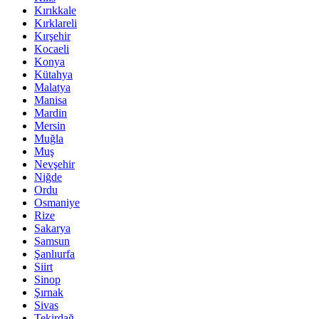
Kırıkkale
Kırklareli
Kırşehir
Kocaeli
Konya
Kütahya
Malatya
Manisa
Mardin
Mersin
Muğla
Muş
Nevşehir
Niğde
Ordu
Osmaniye
Rize
Sakarya
Samsun
Şanlıurfa
Siirt
Sinop
Şırnak
Sivas
Tekirdağ