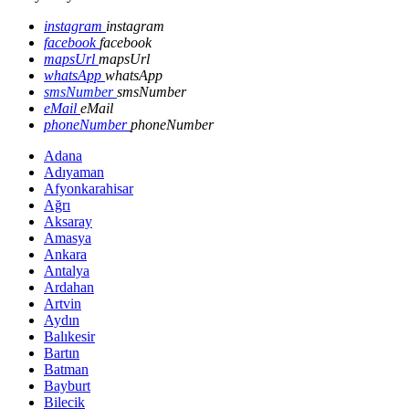
instagram
instagram
facebook
facebook
mapsUrl
mapsUrl
whatsApp
whatsApp
smsNumber
smsNumber
eMail
eMail
phoneNumber
phoneNumber
Adana
Adıyaman
Afyonkarahisar
Ağrı
Aksaray
Amasya
Ankara
Antalya
Ardahan
Artvin
Aydın
Balıkesir
Bartın
Batman
Bayburt
Bilecik