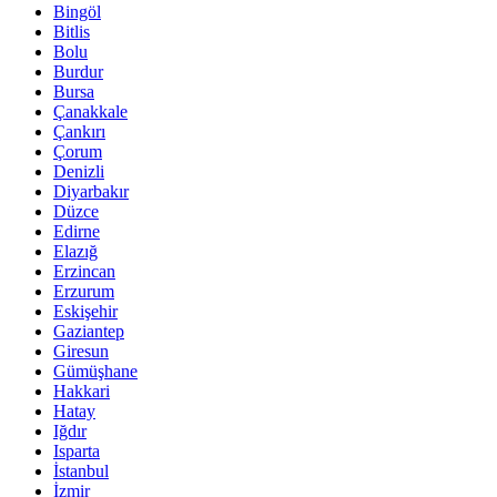
Bingöl
Bitlis
Bolu
Burdur
Bursa
Çanakkale
Çankırı
Çorum
Denizli
Diyarbakır
Düzce
Edirne
Elazığ
Erzincan
Erzurum
Eskişehir
Gaziantep
Giresun
Gümüşhane
Hakkari
Hatay
Iğdır
Isparta
İstanbul
İzmir