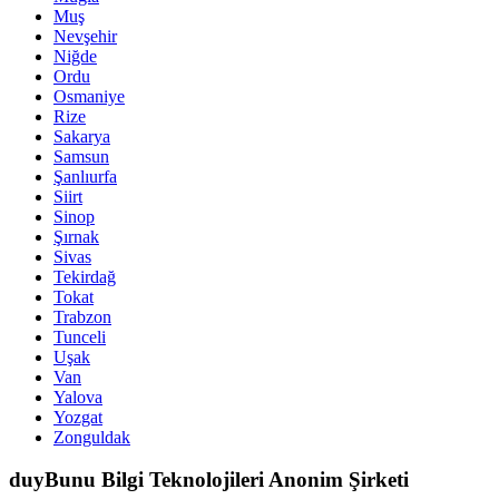
Muş
Nevşehir
Niğde
Ordu
Osmaniye
Rize
Sakarya
Samsun
Şanlıurfa
Siirt
Sinop
Şırnak
Sivas
Tekirdağ
Tokat
Trabzon
Tunceli
Uşak
Van
Yalova
Yozgat
Zonguldak
duyBunu Bilgi Teknolojileri Anonim Şirketi