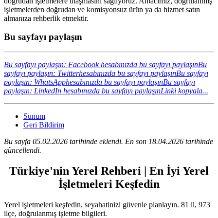
doğrudan işletmelere ulaşmasını sağlıyoruz. Amacımız, doğrulanmış
işletmelerden doğrudan ve komisyonsuz ürün ya da hizmet satın
almanıza rehberlik etmektir.
Bu sayfayı paylaşın
Bu sayfayı paylaşın: Facebook hesabınızda bu sayfayı paylaşın
Bu
sayfayı paylaşın: Twitterhesabınızda bu sayfayı paylaşın
Bu sayfayı
paylaşın: WhatsApphesabınızda bu sayfayı paylaşın
Bu sayfayı
paylaşın: LinkedIn hesabınızda bu sayfayı paylaşın
Linki kopyala...
Sunum
Geri Bildirim
Bu sayfa 05.02.2026 tarihinde eklendi. En son 18.04.2026 tarihinde
güncellendi.
Türkiye'nin Yerel Rehberi | En İyi Yerel
İşletmeleri Keşfedin
Yerel işletmeleri keşfedin, seyahatinizi güvenle planlayın. 81 il, 973
ilçe, doğrulanmış işletme bilgileri.