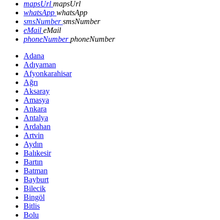
mapsUrl
mapsUrl
whatsApp
whatsApp
smsNumber
smsNumber
eMail
eMail
phoneNumber
phoneNumber
Adana
Adıyaman
Afyonkarahisar
Ağrı
Aksaray
Amasya
Ankara
Antalya
Ardahan
Artvin
Aydın
Balıkesir
Bartın
Batman
Bayburt
Bilecik
Bingöl
Bitlis
Bolu