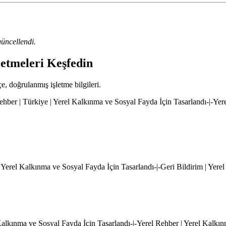
üncellendi.
letmeleri Keşfedin
çe, doğrulanmış işletme bilgileri.
hber | Türkiye | Yerel Kalkınma ve Sosyal Fayda İçin Tasarlandı-|-Yer
 Yerel Kalkınma ve Sosyal Fayda İçin Tasarlandı-|-Geri Bildirim | Yere
l Kalkınma ve Sosyal Fayda İçin Tasarlandı-|-Yerel Rehber | Yerel Kalkı