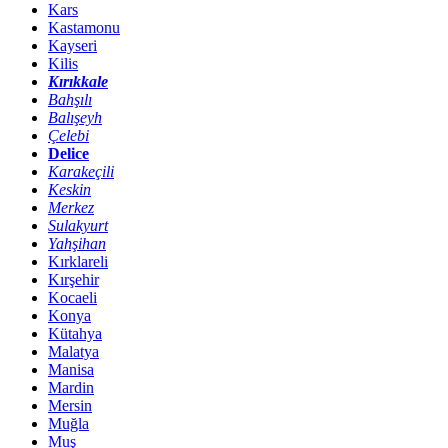
Kars
Kastamonu
Kayseri
Kilis
Kırıkkale
Bahşılı
Balışeyh
Çelebi
Delice
Karakeçili
Keskin
Merkez
Sulakyurt
Yahşihan
Kırklareli
Kırşehir
Kocaeli
Konya
Kütahya
Malatya
Manisa
Mardin
Mersin
Muğla
Muş