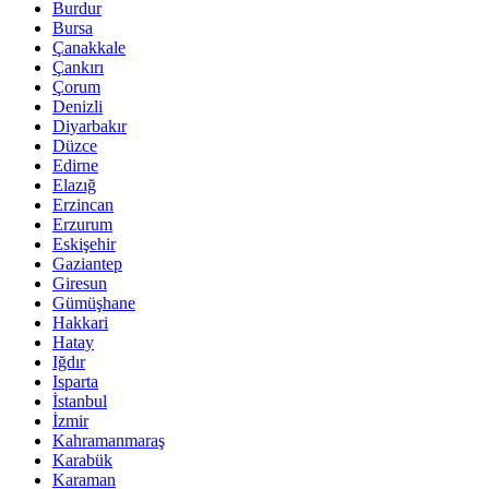
Burdur
Bursa
Çanakkale
Çankırı
Çorum
Denizli
Diyarbakır
Düzce
Edirne
Elazığ
Erzincan
Erzurum
Eskişehir
Gaziantep
Giresun
Gümüşhane
Hakkari
Hatay
Iğdır
Isparta
İstanbul
İzmir
Kahramanmaraş
Karabük
Karaman