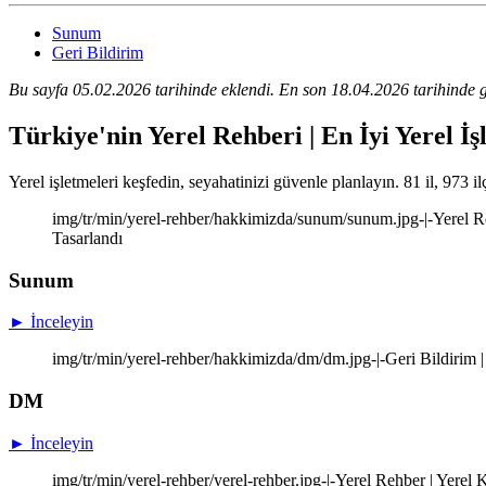
Sunum
Geri Bildirim
Bu sayfa 05.02.2026 tarihinde eklendi. En son 18.04.2026 tarihinde g
Türkiye'nin Yerel Rehberi | En İyi Yerel İş
Yerel işletmeleri keşfedin, seyahatinizi güvenle planlayın. 81 il, 973 il
img/tr/min/yerel-rehber/hakkimizda/sunum/sunum.jpg-|-Yerel Re
Tasarlandı
Sunum
► İnceleyin
img/tr/min/yerel-rehber/hakkimizda/dm/dm.jpg-|-Geri Bildirim |
DM
► İnceleyin
img/tr/min/yerel-rehber/yerel-rehber.jpg-|-Yerel Rehber | Yere