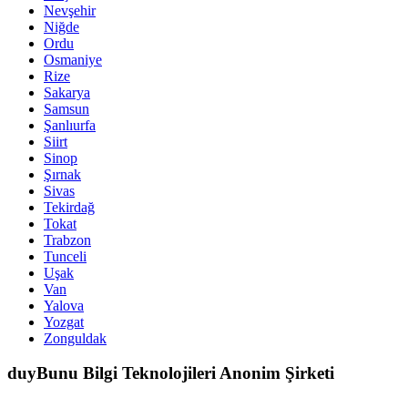
Nevşehir
Niğde
Ordu
Osmaniye
Rize
Sakarya
Samsun
Şanlıurfa
Siirt
Sinop
Şırnak
Sivas
Tekirdağ
Tokat
Trabzon
Tunceli
Uşak
Van
Yalova
Yozgat
Zonguldak
duyBunu Bilgi Teknolojileri Anonim Şirketi