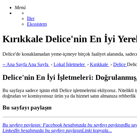
Menü
İller
Ekosistem
Kırıkkale Delice'nin En İyi Yerel
Delice'de konaklamadan yeme-içmeye birçok faaliyet alanında, sadece
‹‹
Ana Sayfa
Ana Sayfa
›
Lokal İşletmeler
›
Kırıkkale
›
Delice
Deli
Delice'nin En İyi İşletmeleri: Doğrulanmış
Bu sayfaya sadece işinin ehli Delice işletmelerini ekliyoruz. Nitelikli
doğrudan ve komisyonsuz ürün ya da hizmet satın almanıza rehberlik 
Bu sayfayı paylaşın
Bu sayfayı paylaşın: Facebook hesabınızda bu sayfayı paylaşın
Bu say
LinkedIn hesabınızda bu sayfayı paylaşın
Linki kopyala...