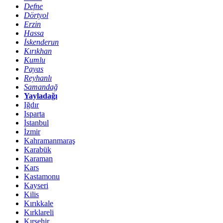
Defne
Dörtyol
Erzin
Hassa
İskenderun
Kırıkhan
Kumlu
Payas
Reyhanlı
Samandağ
Yayladağı
Iğdır
Isparta
İstanbul
İzmir
Kahramanmaraş
Karabük
Karaman
Kars
Kastamonu
Kayseri
Kilis
Kırıkkale
Kırklareli
Kırşehir