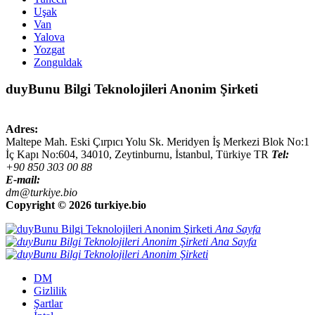
Uşak
Van
Yalova
Yozgat
Zonguldak
duyBunu Bilgi Teknolojileri Anonim Şirketi
Adres:
Maltepe Mah. Eski Çırpıcı Yolu Sk. Meridyen İş Merkezi Blok No:1
İç Kapı No:604,
34010
,
Zeytinburnu, İstanbul
,
Türkiye
TR
Tel:
+90 850 303 00 88
E-mail:
dm@turkiye.bio
Copyright ©
2026 turkiye.bio
Ana Sayfa
Ana Sayfa
DM
Gizlilik
Şartlar