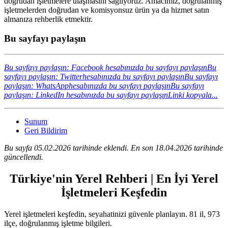
doğrudan işletmelere ulaşmasını sağlıyoruz. Amacımız, doğrulanmış
işletmelerden doğrudan ve komisyonsuz ürün ya da hizmet satın
almanıza rehberlik etmektir.
Bu sayfayı paylaşın
Bu sayfayı paylaşın: Facebook hesabınızda bu sayfayı paylaşın
Bu
sayfayı paylaşın: Twitterhesabınızda bu sayfayı paylaşın
Bu sayfayı
paylaşın: WhatsApphesabınızda bu sayfayı paylaşın
Bu sayfayı
paylaşın: LinkedIn hesabınızda bu sayfayı paylaşın
Linki kopyala...
Sunum
Geri Bildirim
Bu sayfa 05.02.2026 tarihinde eklendi. En son 18.04.2026 tarihinde
güncellendi.
Türkiye'nin Yerel Rehberi | En İyi Yerel
İşletmeleri Keşfedin
Yerel işletmeleri keşfedin, seyahatinizi güvenle planlayın. 81 il, 973
ilçe, doğrulanmış işletme bilgileri.