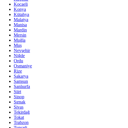
Kocaeli
Konya
Kütahya
Malatya
Manisa
Mardin
Mersin
Muğla
Muş
Nevşehir
Niğde
Ordu
Osmaniye
Rize
Sakarya
Samsun
Şanlıurfa
Siirt
Sinop
Şırnak
Sivas
Tekirdağ
Tokat
Trabzon
Tunceli