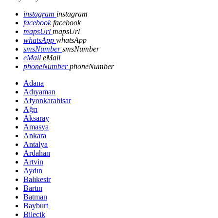
instagram
instagram
facebook
facebook
mapsUrl
mapsUrl
whatsApp
whatsApp
smsNumber
smsNumber
eMail
eMail
phoneNumber
phoneNumber
Adana
Adıyaman
Afyonkarahisar
Ağrı
Aksaray
Amasya
Ankara
Antalya
Ardahan
Artvin
Aydın
Balıkesir
Bartın
Batman
Bayburt
Bilecik