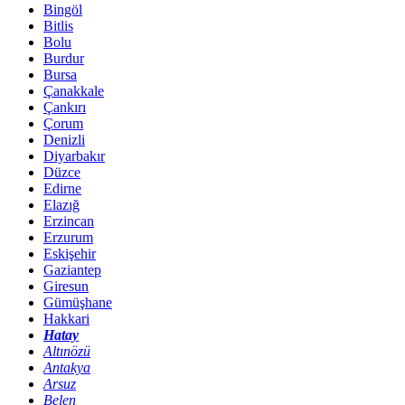
Bingöl
Bitlis
Bolu
Burdur
Bursa
Çanakkale
Çankırı
Çorum
Denizli
Diyarbakır
Düzce
Edirne
Elazığ
Erzincan
Erzurum
Eskişehir
Gaziantep
Giresun
Gümüşhane
Hakkari
Hatay
Altınözü
Antakya
Arsuz
Belen