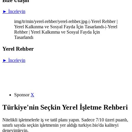
Bize Ulaşın
► İnceleyin
img/tr/min/yerel-rehber/yerel-rehber.jpg-|-Yerel Rehber |
Yerel Kalkınma ve Sosyal Fayda İçin Tasarlandı-|-Yerel
Rehber | Yerel Kalkınma ve Sosyal Fayda İçin
Tasarlandı
Yerel Rehber
► İnceleyin
Sponsor
X
Türkiye'nin Seçkin Yerel İşletme Rehberi
Nitelikli işletmelerle iş ve tatil planı yapın. Sadece 7/10 üzeri puanlı,
sınırlı sayıda seçkin işletmenin yer aldığı turkiye.bio'da kaliteyi
deneyimleyin.