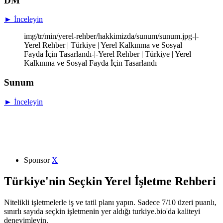
DM
► İnceleyin
img/tr/min/yerel-rehber/hakkimizda/sunum/sunum.jpg-|-
Yerel Rehber | Türkiye | Yerel Kalkınma ve Sosyal
Fayda İçin Tasarlandı-|-Yerel Rehber | Türkiye | Yerel
Kalkınma ve Sosyal Fayda İçin Tasarlandı
Sunum
► İnceleyin
Sponsor
X
Türkiye'nin Seçkin Yerel İşletme Rehberi
Nitelikli işletmelerle iş ve tatil planı yapın. Sadece 7/10 üzeri puanlı,
sınırlı sayıda seçkin işletmenin yer aldığı turkiye.bio'da kaliteyi
deneyimleyin.