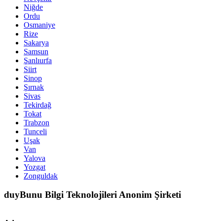
Niğde
Ordu
Osmaniye
Rize
Sakarya
Samsun
Şanlıurfa
Siirt
Sinop
Şırnak
Sivas
Tekirdağ
Tokat
Trabzon
Tunceli
Uşak
Van
Yalova
Yozgat
Zonguldak
duyBunu Bilgi Teknolojileri Anonim Şirketi