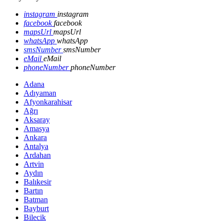
instagram
instagram
facebook
facebook
mapsUrl
mapsUrl
whatsApp
whatsApp
smsNumber
smsNumber
eMail
eMail
phoneNumber
phoneNumber
Adana
Adıyaman
Afyonkarahisar
Ağrı
Aksaray
Amasya
Ankara
Antalya
Ardahan
Artvin
Aydın
Balıkesir
Bartın
Batman
Bayburt
Bilecik