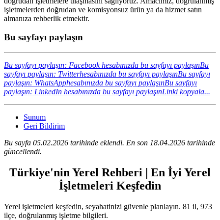
doğrudan işletmelere ulaşmasını sağlıyoruz. Amacımız, doğrulanmış
işletmelerden doğrudan ve komisyonsuz ürün ya da hizmet satın
almanıza rehberlik etmektir.
Bu sayfayı paylaşın
Bu sayfayı paylaşın: Facebook hesabınızda bu sayfayı paylaşın
Bu
sayfayı paylaşın: Twitterhesabınızda bu sayfayı paylaşın
Bu sayfayı
paylaşın: WhatsApphesabınızda bu sayfayı paylaşın
Bu sayfayı
paylaşın: LinkedIn hesabınızda bu sayfayı paylaşın
Linki kopyala...
Sunum
Geri Bildirim
Bu sayfa 05.02.2026 tarihinde eklendi. En son 18.04.2026 tarihinde
güncellendi.
Türkiye'nin Yerel Rehberi | En İyi Yerel
İşletmeleri Keşfedin
Yerel işletmeleri keşfedin, seyahatinizi güvenle planlayın. 81 il, 973
ilçe, doğrulanmış işletme bilgileri.