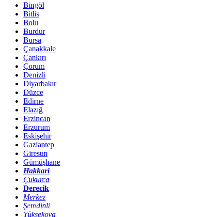
Bingöl
Bitlis
Bolu
Burdur
Bursa
Çanakkale
Çankırı
Çorum
Denizli
Diyarbakır
Düzce
Edirne
Elazığ
Erzincan
Erzurum
Eskişehir
Gaziantep
Giresun
Gümüşhane
Hakkari
Çukurca
Derecik
Merkez
Şemdinli
Yüksekova