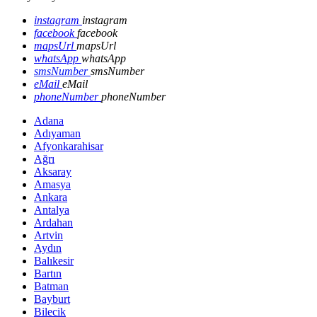
instagram
instagram
facebook
facebook
mapsUrl
mapsUrl
whatsApp
whatsApp
smsNumber
smsNumber
eMail
eMail
phoneNumber
phoneNumber
Adana
Adıyaman
Afyonkarahisar
Ağrı
Aksaray
Amasya
Ankara
Antalya
Ardahan
Artvin
Aydın
Balıkesir
Bartın
Batman
Bayburt
Bilecik