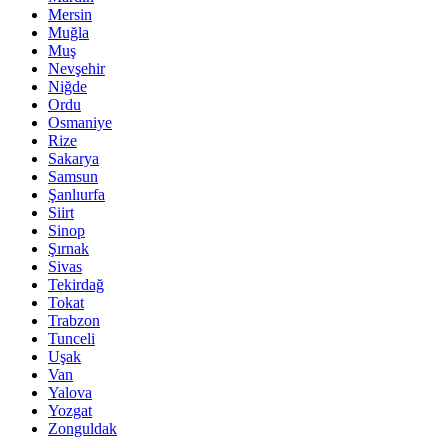
Mersin
Muğla
Muş
Nevşehir
Niğde
Ordu
Osmaniye
Rize
Sakarya
Samsun
Şanlıurfa
Siirt
Sinop
Şırnak
Sivas
Tekirdağ
Tokat
Trabzon
Tunceli
Uşak
Van
Yalova
Yozgat
Zonguldak