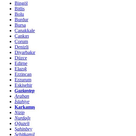
Bingöl
Bitlis
Bolu
Burdur
Bursa
Çanakkale
Çankırı
Çorum
Denizli
Diyarbakır
Düzce
Edirne
Elazığ
Erzincan
Erzurum
Eskişehir
Gaziantep
Araban
İslahiye
Karkamış
Nizip
Nurdağı
Oğuzeli
Şahinbey
Şehitkamil