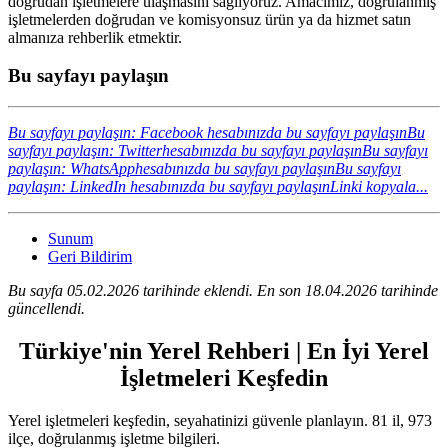
doğrudan işletmelere ulaşmasını sağlıyoruz. Amacımız, doğrulanmış
işletmelerden doğrudan ve komisyonsuz ürün ya da hizmet satın
almanıza rehberlik etmektir.
Bu sayfayı paylaşın
Bu sayfayı paylaşın: Facebook hesabınızda bu sayfayı paylaşın
Bu
sayfayı paylaşın: Twitterhesabınızda bu sayfayı paylaşın
Bu sayfayı
paylaşın: WhatsApphesabınızda bu sayfayı paylaşın
Bu sayfayı
paylaşın: LinkedIn hesabınızda bu sayfayı paylaşın
Linki kopyala...
Sunum
Geri Bildirim
Bu sayfa 05.02.2026 tarihinde eklendi. En son 18.04.2026 tarihinde
güncellendi.
Türkiye'nin Yerel Rehberi | En İyi Yerel
İşletmeleri Keşfedin
Yerel işletmeleri keşfedin, seyahatinizi güvenle planlayın. 81 il, 973
ilçe, doğrulanmış işletme bilgileri.