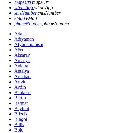
mapsUrl
mapsUrl
whatsApp
whatsApp
smsNumber
smsNumber
eMail
eMail
phoneNumber
phoneNumber
Adana
Adıyaman
Afyonkarahisar
Ağrı
Aksaray
Amasya
Ankara
Antalya
Ardahan
Artvin
Aydın
Balıkesir
Bartın
Batman
Bayburt
Bilecik
Bingöl
Bitlis
Bolu