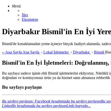
Menü
İller
Ekosistem
Diyarbakır Bismil'in En İyi Yere
Bismil'de konaklamadan yeme-içmeye birçok faaliyet alanında, sadece
‹‹
Ana Sayfa
Ana Sayfa
›
Lokal İşletmeler
›
Diyarbakır
›
Bismil
Bis
Bismil'in En İyi İşletmeleri: Doğrulanmış,
Bu sayfaya sadece işinin ehli Bismil işletmelerini ekliyoruz. Nitelikli
doğrudan ve komisyonsuz ürün ya da hizmet satın almanıza rehberlik 
Bu sayfayı paylaşın
Bu sayfayı paylaşın: Facebook hesabınızda bu sayfayı paylaşın
Bu say
LinkedIn hesabınızda bu sayfayı paylaşın
Linki kopyala...