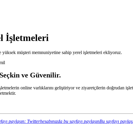
l İşletmeleri
 yüksek müşteri memnuniyetine sahip yerel işletmeleri ekliyoruz.
mil
 Seçkin ve Güvenilir.
 işletmelerin online varlıklarını geliştiriyor ve ziyaretçilerin doğrudan 
etmektir.
fayı paylaşın: Twitterhesabınızda bu sayfayı paylaşın
Bu sayfayı paylaş