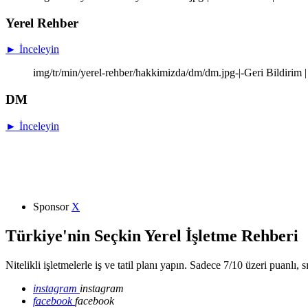
Yerel Rehber
► İnceleyin
img/tr/min/yerel-rehber/hakkimizda/dm/dm.jpg-|-Geri Bildirim |
DM
► İnceleyin
Sponsor
X
Türkiye'nin Seçkin Yerel İşletme Rehberi
Nitelikli işletmelerle iş ve tatil planı yapın. Sadece 7/10 üzeri puanlı, 
instagram
instagram
facebook
facebook