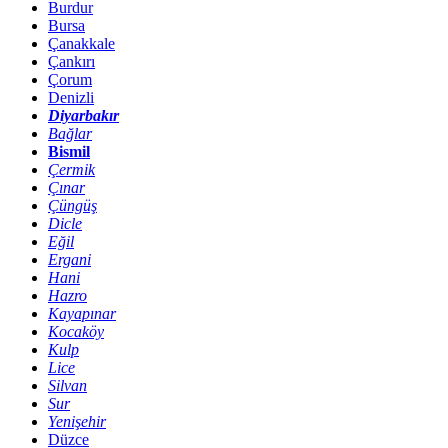
Burdur
Bursa
Çanakkale
Çankırı
Çorum
Denizli
Diyarbakır
Bağlar
Bismil
Çermik
Çınar
Çüngüş
Dicle
Eğil
Ergani
Hani
Hazro
Kayapınar
Kocaköy
Kulp
Lice
Silvan
Sur
Yenişehir
Düzce