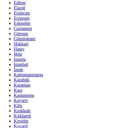
Edirne
Elazığ
Erzincan
Erzurum
Eskişehir
Gaziantep
Giresun
Gümüşhane
Hakkari
Hatay
Iğdır
Isparta
İstanbul
İzmir
Kahramanmaraş
Karabük
Karaman
Kars
Kastamonu
Kayseri
Kilis
Kırıkkale
Kırklareli
Kırşehir
Kocaeli