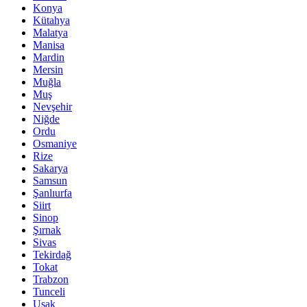
Konya
Kütahya
Malatya
Manisa
Mardin
Mersin
Muğla
Muş
Nevşehir
Niğde
Ordu
Osmaniye
Rize
Sakarya
Samsun
Şanlıurfa
Siirt
Sinop
Şırnak
Sivas
Tekirdağ
Tokat
Trabzon
Tunceli
Uşak