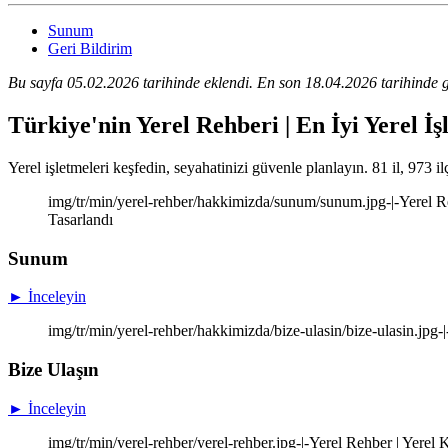
Sunum
Geri Bildirim
Bu sayfa 05.02.2026 tarihinde eklendi. En son 18.04.2026 tarihinde g
Türkiye'nin Yerel Rehberi | En İyi Yerel İş
Yerel işletmeleri keşfedin, seyahatinizi güvenle planlayın. 81 il, 973 il
img/tr/min/yerel-rehber/hakkimizda/sunum/sunum.jpg-|-Yerel Re
Tasarlandı
Sunum
► İnceleyin
img/tr/min/yerel-rehber/hakkimizda/bize-ulasin/bize-ulasin.jpg-
Bize Ulaşın
► İnceleyin
img/tr/min/yerel-rehber/yerel-rehber.jpg-|-Yerel Rehber | Yere