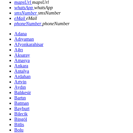
mapsUrl
mapsUrl
whatsApp
whatsApp
smsNumber
smsNumber
eMail
eMail
phoneNumber
phoneNumber
Adana
Adıyaman
Afyonkarahisar
Ağrı
Aksaray
Amasya
Ankara
Antalya
Ardahan
Artvin
Aydın
Balıkesir
Bartın
Batman
Bayburt
Bilecik
Bingöl
Bitlis
Bolu