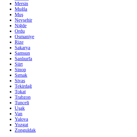
Mersin
Muğla
Muş
Nevşehir
Niğde
Ordu
Osmaniye
Rize
Sakarya
Samsun
Şanlıurfa
Siirt
Sinop
Şırnak
Sivas
Tekirdağ
Tokat
Trabzon
Tunceli
Uşak
Van
Yalova
Yozgat
Zonguldak