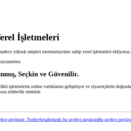
rel İşletmeleri
adece yüksek müşteri memnuniyetine sahip yerel işletmeleri ekliyoruz.
ayramören
nmış, Seçkin ve Güvenilir.
ikli işletmelerin online varlıklarını geliştiriyor ve ziyaretçilerin doğr
za rehberlik etmektir.
fayı paylaşın: Twitterhesabınızda bu sayfayı paylaşın
Bu sayfayı paylaş