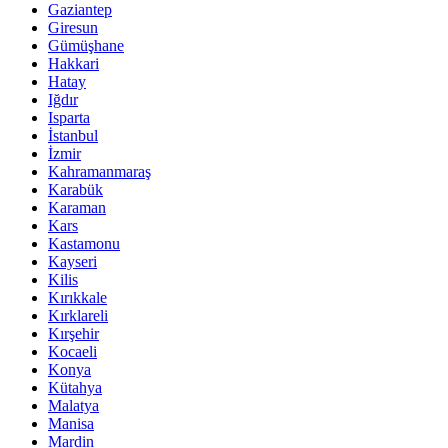
Gaziantep
Giresun
Gümüşhane
Hakkari
Hatay
Iğdır
Isparta
İstanbul
İzmir
Kahramanmaraş
Karabük
Karaman
Kars
Kastamonu
Kayseri
Kilis
Kırıkkale
Kırklareli
Kırşehir
Kocaeli
Konya
Kütahya
Malatya
Manisa
Mardin