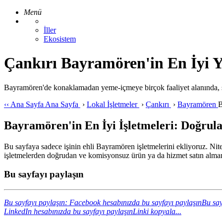
Menü
İller
Ekosistem
Çankırı Bayramören'in En İyi Ye
Bayramören'de konaklamadan yeme-içmeye birçok faaliyet alanında, s
‹‹
Ana Sayfa
Ana Sayfa
›
Lokal İşletmeler
›
Çankırı
›
Bayramören
B
Bayramören'in En İyi İşletmeleri: Doğrula
Bu sayfaya sadece işinin ehli Bayramören işletmelerini ekliyoruz. Nitel
işletmelerden doğrudan ve komisyonsuz ürün ya da hizmet satın almanı
Bu sayfayı paylaşın
Bu sayfayı paylaşın: Facebook hesabınızda bu sayfayı paylaşın
Bu say
LinkedIn hesabınızda bu sayfayı paylaşın
Linki kopyala...