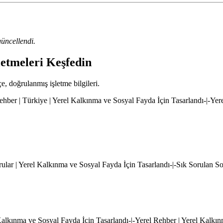
üncellendi.
letmeleri Keşfedin
çe, doğrulanmış işletme bilgileri.
hber | Türkiye | Yerel Kalkınma ve Sosyal Fayda İçin Tasarlandı-|-Yer
rular | Yerel Kalkınma ve Sosyal Fayda İçin Tasarlandı-|-Sık Sorulan S
l Kalkınma ve Sosyal Fayda İçin Tasarlandı-|-Yerel Rehber | Yerel Kalkı