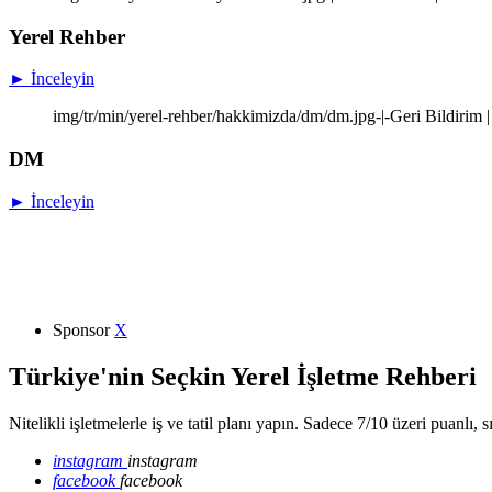
Yerel Rehber
► İnceleyin
img/tr/min/yerel-rehber/hakkimizda/dm/dm.jpg-|-Geri Bildirim |
DM
► İnceleyin
Sponsor
X
Türkiye'nin Seçkin Yerel İşletme Rehberi
Nitelikli işletmelerle iş ve tatil planı yapın. Sadece 7/10 üzeri puanlı, 
instagram
instagram
facebook
facebook