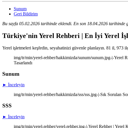
Sunum
Geri Bildirim
Bu sayfa 05.02.2026 tarihinde eklendi. En son 18.04.2026 tarihinde g
Türkiye'nin Yerel Rehberi | En İyi Yerel İş
Yerel işletmeleri keşfedin, seyahatinizi güvenle planlayın. 81 il, 973 il
img/tr/min/yerel-rehber/hakkimizda/sunum/sunum.jpg-|-Yerel Re
Tasarlandı
Sunum
► İnceleyin
img/tr/min/yerel-rehber/hakkimizda/sss/sss.jpg-|-Sık Sorulan So
SSS
► İnceleyin
img/tr/min/yerel-rehber/yerel-rehber.jpg-|-Yerel Rehber | Yere