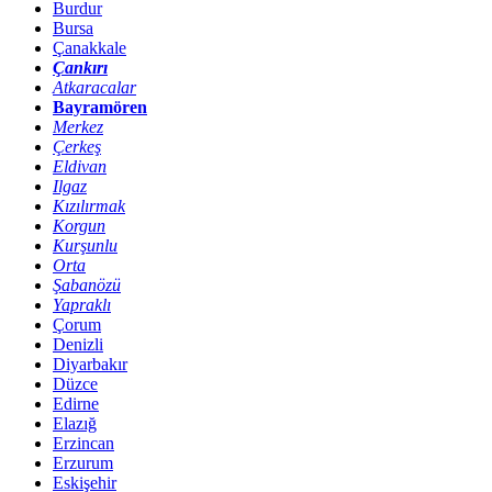
Burdur
Bursa
Çanakkale
Çankırı
Atkaracalar
Bayramören
Merkez
Çerkeş
Eldivan
Ilgaz
Kızılırmak
Korgun
Kurşunlu
Orta
Şabanözü
Yapraklı
Çorum
Denizli
Diyarbakır
Düzce
Edirne
Elazığ
Erzincan
Erzurum
Eskişehir