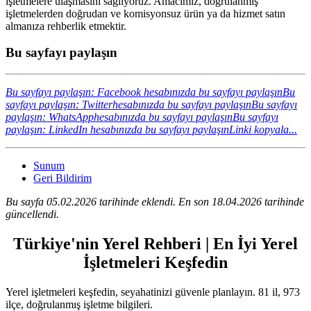
işletmelere ulaşmasını sağlıyoruz. Amacımız, doğrulanmış
işletmelerden doğrudan ve komisyonsuz ürün ya da hizmet satın
almanıza rehberlik etmektir.
Bu sayfayı paylaşın
Bu sayfayı paylaşın: Facebook hesabınızda bu sayfayı paylaşın
Bu
sayfayı paylaşın: Twitterhesabınızda bu sayfayı paylaşın
Bu sayfayı
paylaşın: WhatsApphesabınızda bu sayfayı paylaşın
Bu sayfayı
paylaşın: LinkedIn hesabınızda bu sayfayı paylaşın
Linki kopyala...
Sunum
Geri Bildirim
Bu sayfa 05.02.2026 tarihinde eklendi. En son 18.04.2026 tarihinde
güncellendi.
Türkiye'nin Yerel Rehberi | En İyi Yerel
İşletmeleri Keşfedin
Yerel işletmeleri keşfedin, seyahatinizi güvenle planlayın. 81 il, 973
ilçe, doğrulanmış işletme bilgileri.