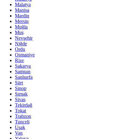
Malatya
Manisa
Mardin
Mersin
Muğla
Muş
Nevşehir
Niğde
Ordu
Osmaniye
Rize
Sakarya
Samsun
Şanlıurfa
Siirt
Sinop
Şırnak
Sivas
Tekirdağ
Tokat
Trabzon
Tunceli
Uşak
Van
Yalova