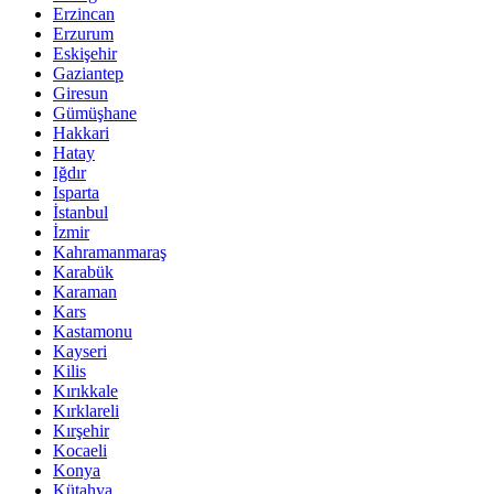
Erzincan
Erzurum
Eskişehir
Gaziantep
Giresun
Gümüşhane
Hakkari
Hatay
Iğdır
Isparta
İstanbul
İzmir
Kahramanmaraş
Karabük
Karaman
Kars
Kastamonu
Kayseri
Kilis
Kırıkkale
Kırklareli
Kırşehir
Kocaeli
Konya
Kütahya