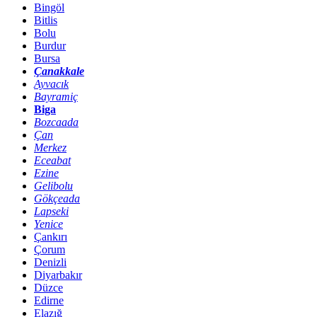
Bingöl
Bitlis
Bolu
Burdur
Bursa
Çanakkale
Ayvacık
Bayramiç
Biga
Bozcaada
Çan
Merkez
Eceabat
Ezine
Gelibolu
Gökçeada
Lapseki
Yenice
Çankırı
Çorum
Denizli
Diyarbakır
Düzce
Edirne
Elazığ