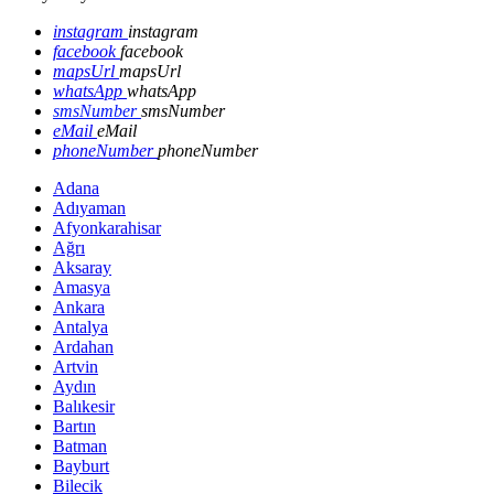
instagram
instagram
facebook
facebook
mapsUrl
mapsUrl
whatsApp
whatsApp
smsNumber
smsNumber
eMail
eMail
phoneNumber
phoneNumber
Adana
Adıyaman
Afyonkarahisar
Ağrı
Aksaray
Amasya
Ankara
Antalya
Ardahan
Artvin
Aydın
Balıkesir
Bartın
Batman
Bayburt
Bilecik