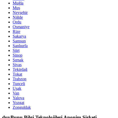
Muğla
Muş
Nevşehir
Niğde
Ordu
Osmaniye
Rize
Sakarya
Samsun
Şanlıurfa
Siirt
Sinop
Şırnak
Sivas
Tekirdağ
Tokat
Trabzon
Tunceli
Uşak
Van
Yalova
Yozgat
Zonguldak
duyBunu Bilgi Teknolojileri Anonim Şirketi