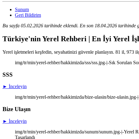
Sunum
Geri Bildirim
Bu sayfa 05.02.2026 tarihinde eklendi. En son 18.04.2026 tarihinde g
Türkiye'nin Yerel Rehberi | En İyi Yerel İş
Yerel işletmeleri keşfedin, seyahatinizi güvenle planlayın. 81 il, 973 il
img/tr/min/yerel-rehber/hakkimizda/sss/sss.jpg-|-Sık Sorulan So
SSS
► İnceleyin
img/tr/min/yerel-rehber/hakkimizda/bize-ulasin/bize-ulasin.jpg-
Bize Ulaşın
► İnceleyin
img/tr/min/yerel-rehber/hakkimizda/sunum/sunum.jpg-|-Yerel Re
Tasarlandı