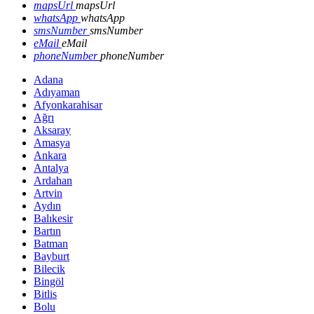
mapsUrl
mapsUrl
whatsApp
whatsApp
smsNumber
smsNumber
eMail
eMail
phoneNumber
phoneNumber
Adana
Adıyaman
Afyonkarahisar
Ağrı
Aksaray
Amasya
Ankara
Antalya
Ardahan
Artvin
Aydın
Balıkesir
Bartın
Batman
Bayburt
Bilecik
Bingöl
Bitlis
Bolu