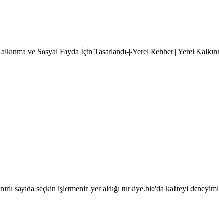
l Kalkınma ve Sosyal Fayda İçin Tasarlandı-|-Yerel Rehber | Yerel Kalkı
sınırlı sayıda seçkin işletmenin yer aldığı turkiye.bio'da kaliteyi deneyim