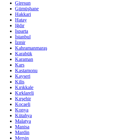
Giresun
Gümüşhane
Hakkari
Hatay
Iğdır
Isparta
İstanbul
İzmir
Kahramanmaraş
Karabük
Karaman
Kars
Kastamonu
Kayseri
Kilis
Kırıkkale
Kırklareli
Kırşehir
Kocaeli
Konya
Kütahya
Malatya
Manisa
Mardin
Mersin