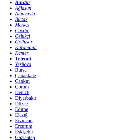
Burdur
Ağlasun
Altınyayla
Bucak
Merkez
Çavdır
Çeltikçi
Gölhisar
Karamanlı
Kemer
Tefenni
Yeşilova
Bursa
Çanakkale
Çankırı
Çorum
Denizli
Diyarbakır
Düzce
Edirne
Elazığ
Erzincan
Erzurum
Eskişehir
Gaziantep