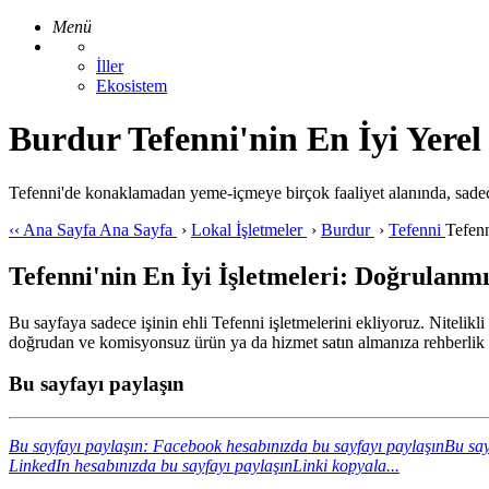
Menü
İller
Ekosistem
Burdur Tefenni'nin En İyi Yerel 
Tefenni'de konaklamadan yeme-içmeye birçok faaliyet alanında, sadec
‹‹
Ana Sayfa
Ana Sayfa
›
Lokal İşletmeler
›
Burdur
›
Tefenni
Tefen
Tefenni'nin En İyi İşletmeleri: Doğrulanmı
Bu sayfaya sadece işinin ehli Tefenni işletmelerini ekliyoruz. Nitelikl
doğrudan ve komisyonsuz ürün ya da hizmet satın almanıza rehberlik 
Bu sayfayı paylaşın
Bu sayfayı paylaşın: Facebook hesabınızda bu sayfayı paylaşın
Bu say
LinkedIn hesabınızda bu sayfayı paylaşın
Linki kopyala...